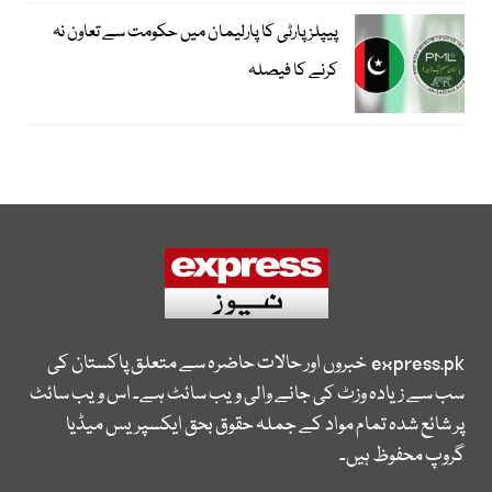
پیپلزپارٹی کا پارلیمان میں حکومت سے تعاون نہ
کرنے کا فیصلہ
express.pk
خبروں اور حالات حاضرہ سے متعلق پاکستان کی
سب سے زیادہ وزٹ کی جانے والی ویب سائٹ ہے۔ اس ویب سائٹ
پر شائع شدہ تمام مواد کے جملہ حقوق بحق ایکسپریس میڈیا
گروپ محفوظ ہیں۔