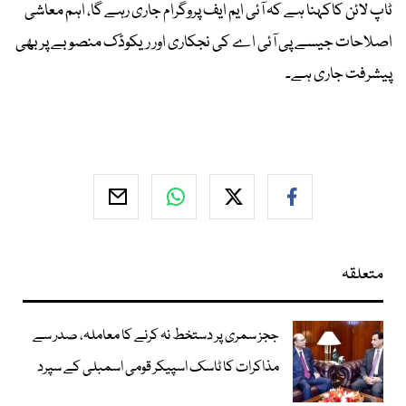
ٹاپ لائن کاکہنا ہے کہ آئی ایم ایف پروگرام جاری رہے گا، اہم معاشی
اصلاحات جیسے پی آئی اے کی نجکاری اور ریکوڈک منصوبے پر بھی
پیشرفت جاری ہے۔
متعلقہ
ججز سمری پر دستخط نہ کرنے کا معاملہ، صدر سے
مذاکرات کا ٹاسک اسپیکر قومی اسمبلی کے سپرد