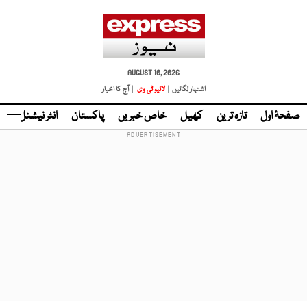
AUGUST 10, 2026
اشتہار لگائیں |
لائیو ٹی وی
| آج کا اخبار
صفحۂ اول
تازہ ترین
کھیل
خاص خبریں
پاکستان
انٹر نیشنل
ٹا