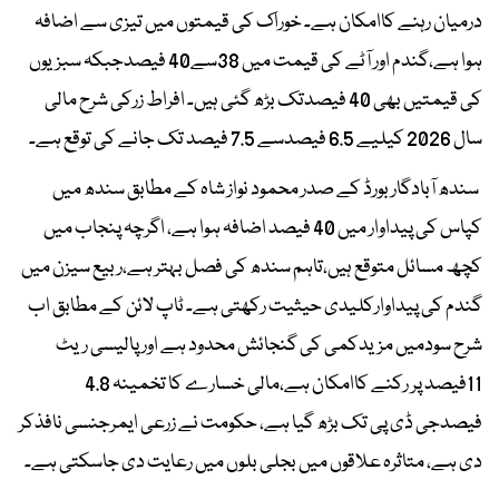
درمیان رہنے کاامکان ہے۔ خوراک کی قیمتوں میں تیزی سے اضافہ
ہوا ہے،گندم اور آٹے کی قیمت میں 38سے40 فیصدجبکہ سبزیوں
کی قیمتیں بھی 40 فیصدتک بڑھ گئی ہیں۔ افراط زرکی شرح مالی
سال 2026 کیلیے 6.5 فیصدسے 7.5 فیصد تک جانے کی توقع ہے۔
سندھ آبادگار بورڈ کے صدر محمود نواز شاہ کے مطابق سندھ میں
کپاس کی پیداوار میں 40 فیصد اضافہ ہوا ہے، اگرچہ پنجاب میں
کچھ مسائل متوقع ہیں،تاہم سندھ کی فصل بہتر ہے،ربیع سیزن میں
گندم کی پیداوارکلیدی حیثیت رکھتی ہے۔ ٹاپ لائن کے مطابق اب
شرح سودمیں مزیدکمی کی گنجائش محدود ہے اور پالیسی ریٹ
11فیصد پر رکنے کاامکان ہے،مالی خسارے کا تخمینہ 4.8
فیصدجی ڈی پی تک بڑھ گیا ہے، حکومت نے زرعی ایمرجنسی نافذکر
دی ہے، متاثرہ علاقوں میں بجلی بلوں میں رعایت دی جاسکتی ہے۔