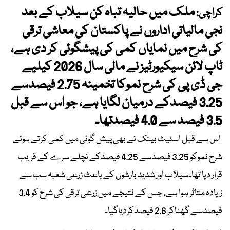
ملک میں حالیہ تباہ کن سیلاب کے بعد
کراچی:
نجی مالیاتی اداروں نے پاکستان کی معاشی ترقی
کی شرح میں نمایاں کمی کی پیشگوئی کر دی ہے،
ٹاپ لائن سیکیورٹیز نے مالی سال 2026 کیلیے
جی ڈی پی کی شرح نموکا تخمینہ 2.75 فیصدسے
3.25 فیصدکے درمیان لگایا ہے، جو اس سے قبل
3.5 فیصد سے 4.0 فیصدتھا۔
اس سے قبل اسٹیٹ بینک نے بھی پیش گوئی میں کمی کرتے ہوئے
شرح نموکو 3.25 فیصدسے 4.25 فیصدکے نچلے سرے کے قریب
قرار دیا تھا۔سیلاب اور شدید بارشوں کے باعث زرعی شعبہ سب سے
زیادہ متاثر ہوا ہے، جس کے نتیجے میں زرعی ترقی کی شرح کو 3.4
فیصدسے گھٹاکر 2.6 فیصدکردیاگیا۔