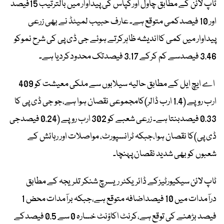
ٹاپ لائن کے مطابق چاول اورکپاس کی پیداوار میں بالترتیب 15فیصد
اور 10 فیصدکمی متوقع ہے۔ عارف حبیب لمیٹڈ نے بھی زرعی
پیداوار میں کمی کااندیشہ ظاہرکرتے ہوئے جی ڈی پی کی شرح نموکو
3.46 فیصدسے کم کرکے 3.17 فیصدتک محدودکردیا ہے۔
اے ایچ ایل کے مطابق حالیہ سیلابوں سے ملکی معیشت کو 409
ارب روپے (1.4 ارب ڈالر)کامجموعی نقصان ہوا ہے،جو جی ڈی پی کا
0.33 فیصدبنتا ہے۔ زرعی شعبے کو 302 ارب روپے (0.24 فیصدجی
ڈی پی)کا نقصان ہوا،جبکہ ٹرانسپورٹ، مواصلات اور رہائش کے
شعبوں کو بھی شدید نقصان پہنچا۔
ٹاپ لائن سیکیورٹیزکے ڈائریکٹر ریسرچ شنکر تلریجہ کے مطابق
درآمدات میں 10 فیصداضافہ متوقع ہے،جبکہ برآمدات محض 1
فیصد بڑھنے کی توقع ہے،کرنٹ اکاؤنٹ خسارہ 0 سے 0.5 فیصدکے