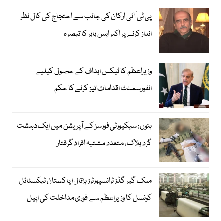
پی ٹی آئی ارکان کی جانب سے احتجاج کی کال نظر
انداز کرنے پر اکبر ایس بابر کا تبصرہ
وزیراعظم کا ٹیکس اہداف کے حصول کیلیے
انفورسمنٹ اقدامات تیز کرنے کا حکم
بنوں: سیکیورٹی فورسز کے آپریشن میں ایک دہشت
گرد ہلاک، متعدد مشتبہ افراد گرفتار
ملک گیر گڈز ٹرانسپورٹرز ہڑتال؛ پاکستان ٹیکسٹائل
کونسل کا وزیراعظم سے فوری مداخلت کی اپیل