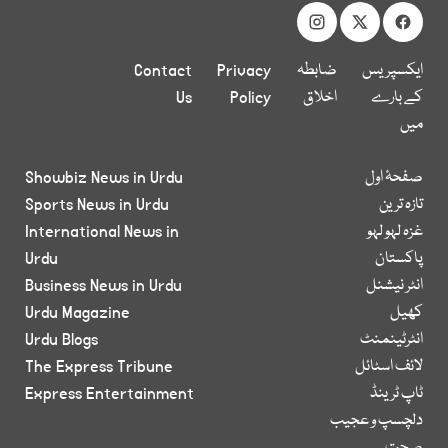
ایکسپریس
ضابطہ
Privacy
Contact
کے بارے
اخلاق
Policy
Us
میں
صفحۂ اول
Showbiz News in Urdu
تازہ ترین
Sports News in Urdu
غزہ لہو لہو
International News in
پاکستان
Urdu
انٹر نیشنل
Business News in Urdu
کھیل
Urdu Magazine
انٹرٹینمنٹ
Urdu Blogs
لائف اسٹائل
The Express Tribune
ٹاپ ٹرینڈ
Express Entertainment
دلچسپ و عجیب