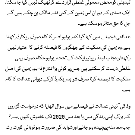
تبدیلی کو محض معمولی غلطی قرار دے کر ٹھیک نہیں کیا جا سکتا،
ایک صدی کے دوران اس زمین کے کئی نئے مالک بن چکے ہوں گے
جن کا حق متاثر ہو سکتا ہے۔
عدالتی فیصلے میں کہا گیا کہ ریونیو افسر کا کام صرف ریکارڈ رکھنا
ہے، وہ زمین کی ملکیت کے جھگڑوں کا فیصلہ کرنے کا اختیار نہیں
رکھتا، پنجاب لینڈ ریونیو ایکٹ کے تحت ریونیو حکام صرف وہی
غلطی درست کر سکتے ہیں جس پر کوئی بڑا تنازع نہ ہو، زمین کی اصل
ملکیت کا فیصلہ کرنا صرف شواہد ریکارڈ کرکے دیوانی عدالت کا کام
ہے۔
وفاقی آئینی عدالت نے فیصلے میں سوال اٹھایا کہ درخواست گزاروں
کے بزرگ اپنی زندگی میں یا بعد میں 2020 تک خاموش کیوں رہے؟
جب معاملہ پیچیدہ ہو جائے اور شواہد کی ضرورت ہو تو ہائی کورٹ رٹ