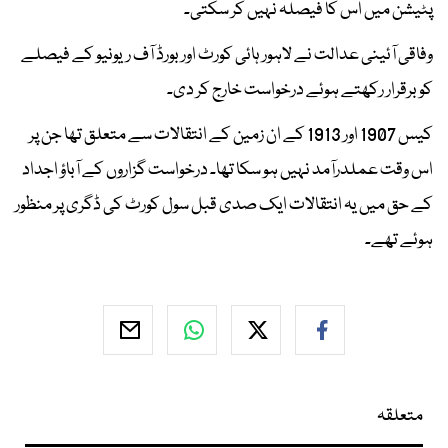
پٹیشن میں اس کا فیصلہ نہیں کر سکتی۔
وفاقی آئینی عدالت نے لاہور ہائی کورٹ اور بورڈ آف ریونیو کے فیصلے
کو برقرار رکھتے ہوئے درخواست خارج کر دی۔
کیس 1907 اور 1913 کے ان زمین کے انتقالات سے متعلق تھا جن پر
اس وقت عملدرآمد نہیں ہو سکا تھا۔ درخواست گزاروں کے آباؤ اجداد
کے حق میں یہ انتقالات ایک صدی قبل سول کورٹ کی ڈگری پر منظور
ہوئے تھے۔
متعلقہ