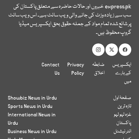
express.pk
خبروں اور حالات حاضرہ سے متعلق پاکستان کی
سب سے زیادہ وزٹ کی جانے والی ویب سائٹ ہے۔ اس ویب سائٹ
پر شائع شدہ تمام مواد کے جملہ حقوق بحق ایکسپریس میڈیا
گروپ محفوظ ہیں۔
ایکسپریس
ضابطہ
Privacy
Contact
کے بارے
اخلاق
Policy
Us
میں
صفحۂ اول
Showbiz News in Urdu
تازہ ترین
Sports News in Urdu
غزہ لہو لہو
International News in
پاکستان
Urdu
انٹر نیشنل
Business News in Urdu