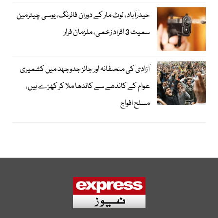
حیدرآباد، لوٹ مار کے دوران فائرنگ، یوسی چیئرمین
سمیت 3 افراد زخمی، ملزمان فرار
آزادی کی منصفانہ اور جائز جدوجہد میں کشمیری
عوام کے کاندھے سے کاندھا ملا کر کھڑے ہیں،
مسلح افواج