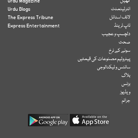
کھیل
Urdu Magazine
انٹرٹینمنٹ
Urdu Blogs
لائف اسٹائل
The Express Tribune
ٹاپ ٹرینڈ
Express Entertainment
دلچسپ و عجیب
صحت
سونے کے نرخ
پیٹرولیم مصنوعات کی قیمتیں
سائنس و ٹیکنالوجی
بلاگ
بزنس
ویڈیوز
جرائم