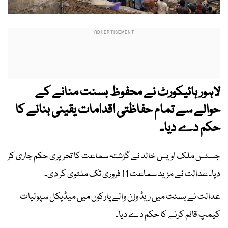
لاہور ہائیکورٹ نے محفوظ بسنت منانے کے
حوالے سے تمام حفاظتی اقدامات یقینی بنانے کا
حکم دے دیا۔
جسٹس ملک اویس خالد نے گزشتہ سماعت کا تحریری حکم جاری کر
دیا۔ عدالت نے مزید سماعت 11 فروری تک ملتوی کر دی۔
عدالت نے بسنت میں ریڈ وزن والے پارکوں میں میڈیکل سہولیات
کیمپ قائم کرنے کا حکم دے دیا۔