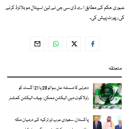
عبوری حکم کے مطابق اے ڈی سی جی نے تین اسپتال موبلائزڈ کرنے
کی رپورٹ پیش کی۔
متعلقہ
دھرنے کا مسئلہ حل ہوا تو 20 یا 21 اگست کو
راولاکوٹ میں الیکشن ممکن: چیف الیکشن کمشنر
پاکستان، سعودی عرب اور ترکیہ کے درمیان مکہ