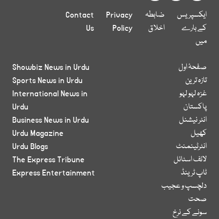
ایکسپریس
ضابطہ
Privacy
Contact
کے بارے
اخلاق
Policy
Us
میں
صفحۂ اول
Showbiz News in Urdu
تازہ ترین
Sports News in Urdu
غزہ لہو لہو
International News in
پاکستان
Urdu
انٹر نیشنل
Business News in Urdu
کھیل
Urdu Magazine
انٹرٹینمنٹ
Urdu Blogs
لائف اسٹائل
The Express Tribune
ٹاپ ٹرینڈ
Express Entertainment
دلچسپ و عجیب
صحت
سونے کے نرخ