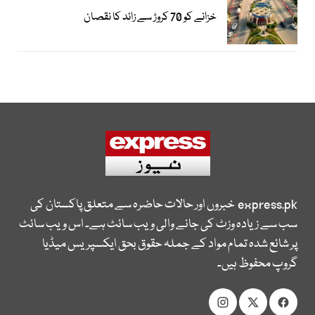
خزانے کو 70 کروڑ سے زائد کا نقصان
express.pk
خبروں اور حالات حاضرہ سے متعلق پاکستان کی
سب سے زیادہ وزٹ کی جانے والی ویب سائٹ ہے۔ اس ویب سائٹ
پر شائع شدہ تمام مواد کے جملہ حقوق بحق ایکسپریس میڈیا
گروپ محفوظ ہیں۔