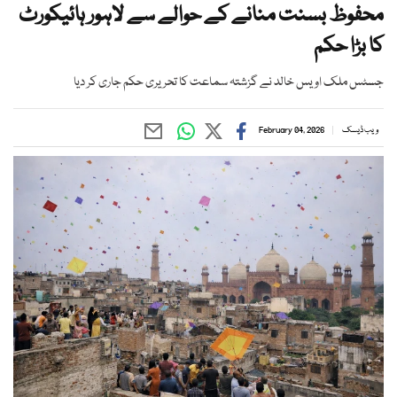
محفوظ بسنت منانے کے حوالے سے لاہور ہائیکورٹ
کا بڑا حکم
جسٹس ملک اویس خالد نے گزشتہ سماعت کا تحریری حکم جاری کر دیا
ویب ڈیسک
February 04, 2026