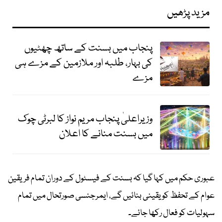
مزید پڑھیں
پنجاب میں بسنت کے ساتھ چھٹیوں
کی بہار، طلبہ اور ملازمین کے مزے ہی
مزے
وزیراعلیٰ پنجاب مریم نواز کا لبرٹی چوک
میں بسنت منانے کا اعلان
عبوری حکم میں کہا گیا کہ بسنت کے فیسٹول کے دوران تمام فریقین
عوام کے تحفظ کو یقینی بنائیں گے، ایمرجنسی صورتحال میں تمام
سہولیات کو فعال رکھا جائے۔