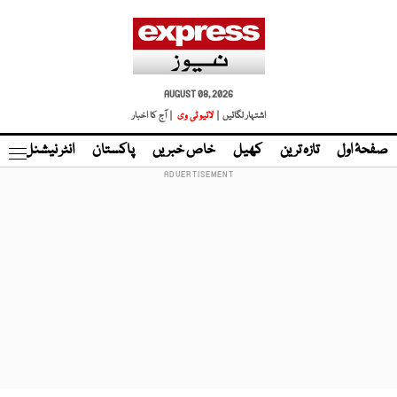
AUGUST 08, 2026
اشتہار لگائیں |
لائیو ٹی وی
| آج کا اخبار
صفحۂ اول
تازہ ترین
کھیل
خاص خبریں
پاکستان
انٹر نیشنل
ٹا