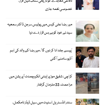
دفاعی معاہدے کو تاریخی سنگ میل قرار،
خصوصی نغمہ جاری
میر رضا علی کیس میں پولیس سرجن ڈاکٹر سمعیہ
سید نے خود کو بے بس قرار دے دیا
’پیسے جلد ادا کر دوں گا‘، میر رضا کے والد کی اہم
آڈیو سامنے آگئی
کراچی: شفیق موڑ پر اینٹی انکروچمنٹ آپریشن میں
مزاحمت، 33 ملزمان گرفتار
سندر انڈسٹریل اسٹیٹ میں سیل ڈیڈز نامکمل،