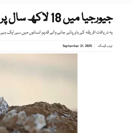
جیورجیا میں 18 لاکھ سال پرانا انسانی جبڑا دریافت
یہ دریافت افریقہ کے باہر پائے جانے والے قدیم انسانوں میں سے ایک ہے
ویب ڈیسک
September 21, 2025