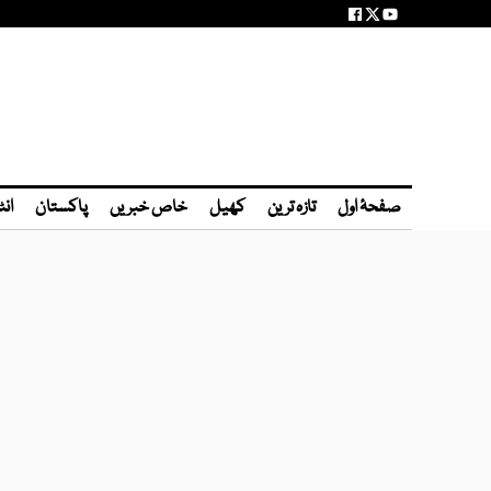
صفحۂ اول
تازہ ترین
کھیل
خاص خبریں
پاکستان
انٹ