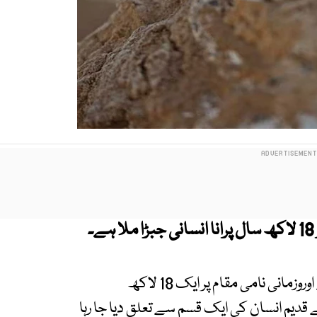
رپورٹس کے مطابق رواں سال 2025 میں جارجیا کے اوروزمانی نامی مقام پر ایک 18 لاکھ
قدیم انسان کی ایک قسم سے تعلق دیا جا رہا