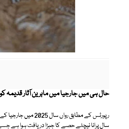
حال ہی میں جارجیا میں ماہرین آثار قدیمہ کو 18 لاکھ سال پرانا انسانی جبڑا ملا ہے۔
سال پرانا نیچلے حصے کا جبڑا دریافت ہوا ہے جسے 