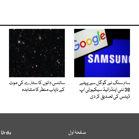
سام سنگ نے گوگل سے پہلے
سائنس دانوں کا ستارے کی موت
38 نئی اینڈرائیڈ سیکیورٹی اپ
کے نایاب منظر کا مشاہدہ
ڈیٹس کی تصدیق کر دی
صفحۂ اول
 Urdu