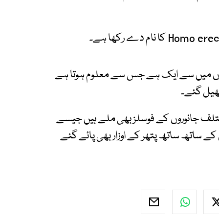
نسانوں میں سے ایک ہے جس سے معلوم ہوتا ہے
پھیل گئے۔
لف جانوروں کے فوسلز بھی ملے ہیں جیسے
س کے ساتھ ساتھ پتھر کے اوزار بھی پائے گئے