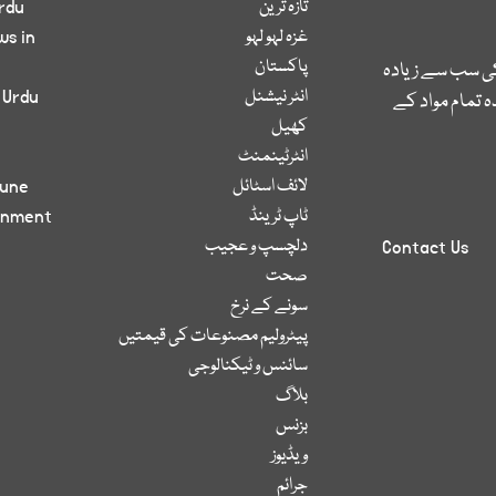
تازہ ترین
rdu
غزہ لہو لہو
ws in
پاکستان
کی سب سے زیادہ
انٹر نیشنل
 Urdu
 تمام مواد کے
کھیل
انٹرٹینمنٹ
لائف اسٹائل
bune
ٹاپ ٹرینڈ
inment
دلچسپ و عجیب
Contact Us
صحت
سونے کے نرخ
پیٹرولیم مصنوعات کی قیمتیں
سائنس و ٹیکنالوجی
بلاگ
بزنس
ویڈیوز
جرائم