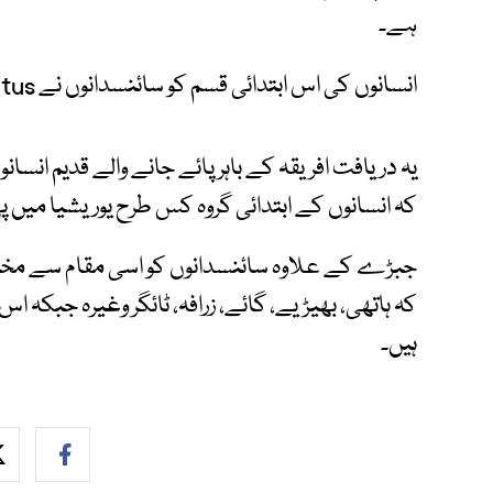
ہے۔
انسانوں کی اس ابتدائی قسم کو سائنسدانوں نے Homo erectus کا نام دے رکھا ہے۔
یہ دریافت افریقہ کے باہر پائے جانے والے قدیم ا
کہ انسانوں کے ابتدائی گروہ کس طرح یوریشیا میں 
جبڑے کے علاوہ سائنسدانوں کو اسی مقام سے مخت
کہ ہاتھی، بھیڑیے، گائے، زرافہ، ٹائگر وغیرہ جبکہ ا
ہیں۔