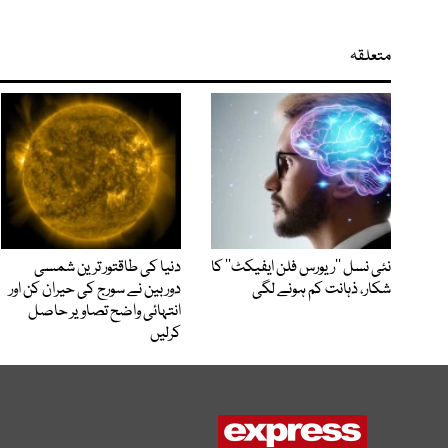
متعلقہ
نئی نسل ’’ریورس فلن ایفیکٹ‘‘ کا
دنیا کی طاقتور ترین شمسی
شکار، ذہانت کم ہونے لگی
دوربین نے سورج کی حیران کن اور
انتہائی واضح تصاویر حاصل
کرلیں