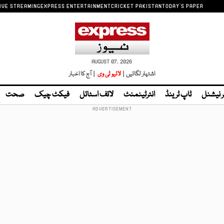
IVE STREAMING
EXPRESS ENTERTAINMENT
CRICKET PAKISTAN
TODAY'S PAPER
AUGUST 07, 2026
اشتہار لگائیں |
لائیو ٹی وی
| آج کا اخبار
ر نیشنل
ٹاپ ٹرینڈ
انٹرٹینمنٹ
لائف اسٹائل
فیکٹ چیک
صحت