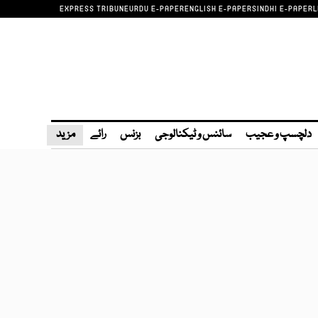
EXPRESS TRIBUNE
URDU E-PAPER
ENGLISH E-PAPER
SINDHI E-PAPER
L
دلچسپ و عجیب
سائنس و ٹیکنالوجی
بزنس
رائے
مزید