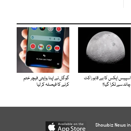
اسپیس ایکس کا بے قابو راکٹ
گوگل نے اپنا روایتی فیچر ختم
چاند سے ٹکرا گیا!
کرنے کا فیصلہ کر لیا
Showbiz News in