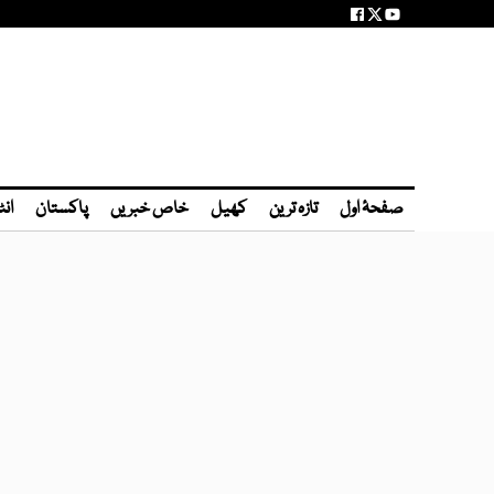
صفحۂ اول
تازہ ترین
کھیل
خاص خبریں
پاکستان
انٹ