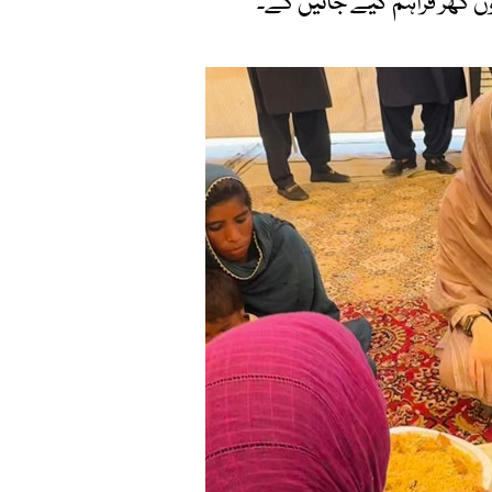
وں گھر فراہم کیے جائیں گے۔