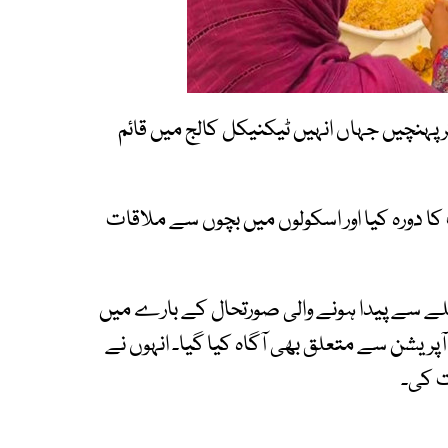
ر پہنچیں جہاں انہیں ٹیکنیکل کالج میں قائم
ا دورہ کیا اور اسکولوں میں بچوں سے ملاقات
ریلے سے پیدا ہونے والی صورتحال کے بارے میں
ریشن سے متعلق بھی آگاہ کیا گیا۔ انہوں نے
ت کی۔