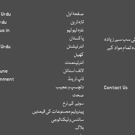
صفحۂ اول
 Urdu
تازہ ترین
rdu
غزہ لہو لہو
ws in
پاکستان
کی سب سے زیادہ
انٹر نیشنل
 Urdu
 تمام مواد کے
کھیل
انٹرٹینمنٹ
لائف اسٹائل
bune
ٹاپ ٹرینڈ
inment
دلچسپ و عجیب
Contact Us
صحت
سونے کے نرخ
پیٹرولیم مصنوعات کی قیمتیں
سائنس و ٹیکنالوجی
بلاگ