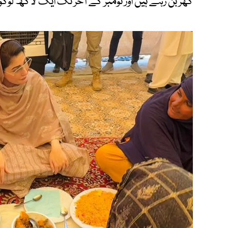
گھر بن رہے ہیں اور نومبر کے آخر تک ایک لاکھ لوگ