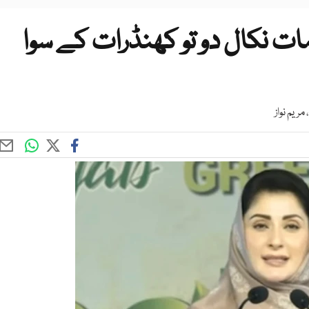
 نکال دو تو کھنڈرات کے سوا
ریم نواز