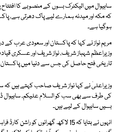
ساہیوال میں الیکٹرک بسوں کے منصوبے کا افتتاح پر
کہ مکہ اور میدنہ ہمارے لیے پاک دھرتی ہے، پا
ہوگیا ہے۔
مریم نواز نے کہا کہ پاکستان اور سعودی عرب کے 
وزیراعظم شہباز شریف، نواز شریف اور عسکری قیاد
تاریخی فتح حاصل کی جس سے دنیا میں پاکستان کا 
وزیراعلیٰ نے کہا نواز شریف صاحب کہتے ہیں کہ ساہ
بسیں ساہیوال کے لیے ہیں۔