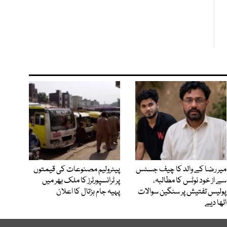
میر رضا کے والد کا چیف جسٹس
پیٹرولیم مصنوعات کی قیمتوں
سے از خود نوٹس کا مطالبہ،
پر ٹرانسپورٹرز کا ملک بھر میں
پولیس تفتیش پر سنگین سوالات
پہیہ جام ہڑتال کا اعلان
اٹھا دیے