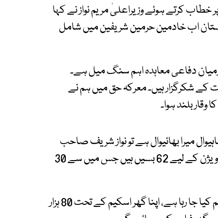
 خطاب کرتے ہوئے وزیراعلیٰ مریم نواز نے کہا
کستان اب خادمین حرمین شریفین میں شامل
درمیان دفاعی معاہدہ اہم سنگ میل ہے۔
ت کے شکرگزار ہیں۔ معرکہ حق میں ہم نے
وقار بلند ہوا۔
یوال میرا بھائیوال ہے تو نواز شریف صاحب
کی طرف سے بھی سب کو السلام علیکم، ساہیوال ڈویژن کے لیے 62 بسیں ہیں جس میں سے 30
انہوں نے بتایا کہ 15 لاکھ گھرانوں کو راشن کارڈ فراہم کیا جا رہا ہے، اپنا گھر اسکیم کے تحت 80 ہزار