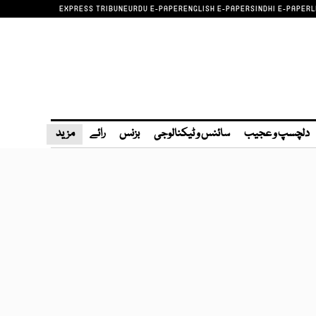
EXPRESS TRIBUNE
URDU E-PAPER
ENGLISH E-PAPER
SINDHI E-PAPER
L
دلچسپ و عجیب
سائنس و ٹیکنالوجی
بزنس
رائے
مزید