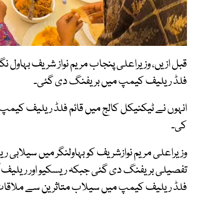
قبل ازیں، وزیراعلی پنجاب مریم نواز شریف بہاول نگ
فلڈ ریلیف کیمپ میں بریفنگ دی گئی۔
انہوں نے ٹیکنیکل کالج میں قائم فلڈ ریلیف کیمپ ک
کی۔
وزیراعلی مریم نوازشریف کو بہاولنگر میں سیلابی 
تفصیلی بریفنگ دی گئی جبکہ ریسکیو اور ریلیف آپ
فلڈ ریلیف کیمپ میں سیلاب متاثرین سے ملاقا