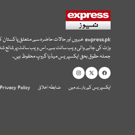
express.pk
خبروں اور حالات حاضرہ سے متعلق پاکستان 
وزٹ کی جانے والی ویب سائٹ ہے۔ اس ویب سائٹ پر شائع شدہ
جملہ حقوق بحق ایکسپریس میڈیا گروپ محفوظ ہیں۔
ایکسپریس کے بارے میں
ضابطہ اخلاق
Privacy Policy