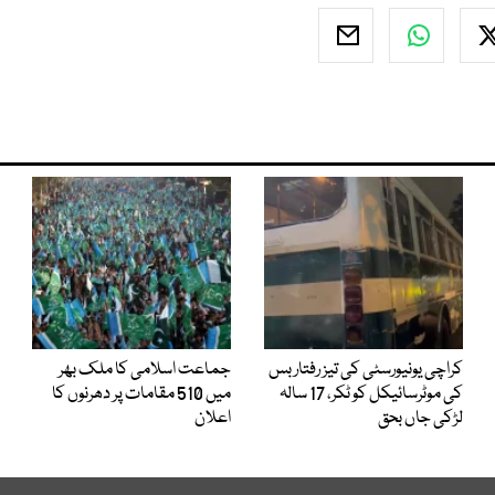
کراچی یونیورسٹی کی تیز رفتار بس
جماعت اسلامی کا ملک بھر
کی موٹرسائیکل کو ٹکر، 17 سالہ
میں 510 مقامات پر دھرنوں کا
لڑکی جاں بحق
اعلان