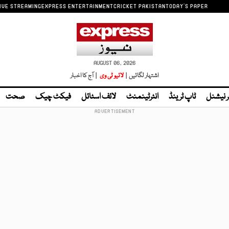
IVE STREAMING
EXPRESS ENTERTAINMENT
CRICKET PAKISTAN
TODAY'S PAPER
AUGUST 06, 2026
اشتہار لگائیں |
لائیو ٹی وی
| آج کا اخبار
ر نیشنل
ٹاپ ٹرینڈ
انٹرٹینمنٹ
لائف اسٹائل
فیکٹ چیک
صحت