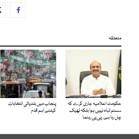
متعلقہ
حکومت اعلامیہ جاری کرے کہ
پنجاب میں بلدیاتی انتخابات
سسٹم تباہ نہیں ہوا بلکہ ٹھیک
کیلئے اہم قدم
چل رہا ہے، پی پی رہنما