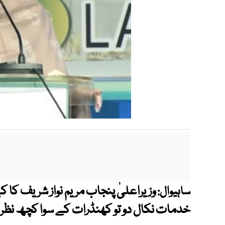
وزیراعلیٰ پنجاب مریم نواز شریف کا
ساہیوال:
خدمات نکال دو تو کھنڈرات کے سوا کچھ نظر نہ