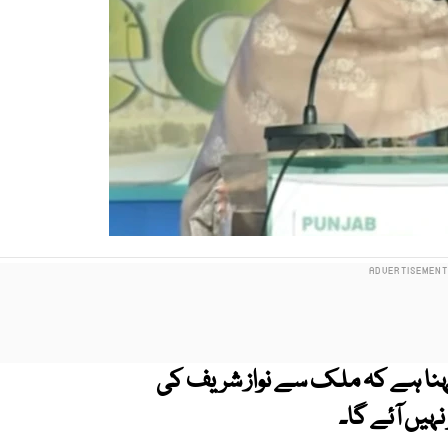
 کہنا ہے کہ ملک سے نواز شریف کی
یں آئے گا۔