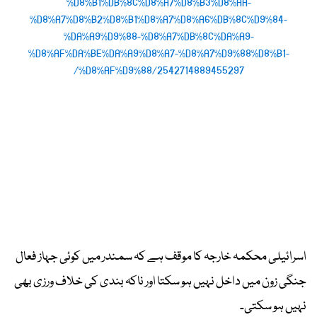
%D8%B1%DB%8C%D8%A7%D8%B3%D8%AA-
%D8%A7%D8%B2%D8%B1%D8%A7%D8%A6%DB%8C%D9%84-
%DA%A9%D9%88-%D8%A7%DB%8C%DA%A9-
%D8%AF%DA%BE%DA%A9%D8%A7-%D8%A7%D9%88%D8%B1-
%D8%AF%D9%88/2542714889455297/
اسرائیلی محکمہ خارجہ کا موقف ہے کہ سمندر میں کوئی جہاز فعال
جنگی زون میں داخل نہیں ہو سکتا اور ناکہ بندی کی خلاف ورزی بھی
نہیں ہو سکتی۔