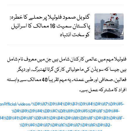
گلوبل صمود فلوٹیلا پر حملے کا خطرہ:
پاکستان سمیت 16 ممالک کا اسرائیل
کو سخت انتباہ
فلوٹیلا مہم میں عالمی کارکنان شامل ہیں جن میں معروف نام شامل
ہیں جیسا کہ سویڈن کی ماحولیاتی کارکن گرتا تھنبرگ، اور دیگر
فعالین، صحافی اور طبی عملہ۔ یہ مہم تقریباً 40 ممالک سے وابستہ
افراد کا مشترکہ عمل ہے۔
hanOfficial/videos/%D8%A7%D9%84%D8%B3%D9%84%D8%A7%D9%85-
%D8%B9%D9%84%DB%8C%DA%A9%D9%85%D8%AF%D9%88-
4%DB%81%D8%AF%DB%81%D8%B4%D8%AA%DA%AF%D8%B1%D8%AF-
%D9%86%D8%A7%D8%AC%D8%A7%D8%A6%D8%B2-