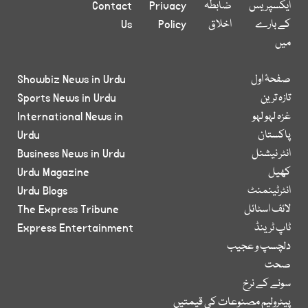
ایکسپریس
ضابطہ
Privacy
Contact
کے بارے
اخلاق
Policy
Us
میں
صفحۂ اول
Showbiz News in Urdu
تازہ ترین
Sports News in Urdu
غزہ لہو لہو
International News in
پاکستان
Urdu
انٹر نیشنل
Business News in Urdu
کھیل
Urdu Magazine
انٹرٹینمنٹ
Urdu Blogs
لائف اسٹائل
The Express Tribune
ٹاپ ٹرینڈ
Express Entertainment
دلچسپ و عجیب
صحت
سونے کے نرخ
پیٹرولیم مصنوعات کی قیمتیں