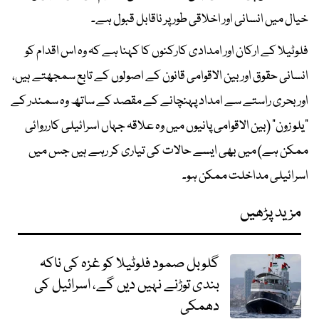
خیال میں انسانی اور اخلاقی طور پر ناقابل قبول ہے۔
فلوٹیلا کے ارکان اور امدادی کارکنوں کا کہنا ہے کہ وہ اس اقدام کو
انسانی حقوق اور بین الاقوامی قانون کے اصولوں کے تابع سمجھتے ہیں،
اور بحری راستے سے امداد پہنچانے کے مقصد کے ساتھ وہ سمندر کے
“یلو زون” (بین الاقوامی پانیوں میں وہ علاقہ جہاں اسرائیلی کارروائی
ممکن ہے) میں بھی ایسے حالات کی تیاری کر رہے ہیں جس میں
اسرائیلی مداخلت ممکن ہو۔
مزید پڑھیں
گلوبل صمود فلوٹیلا کو غزہ کی ناکہ
بندی توڑنے نہیں دیں گے، اسرائیل کی
دھمکی