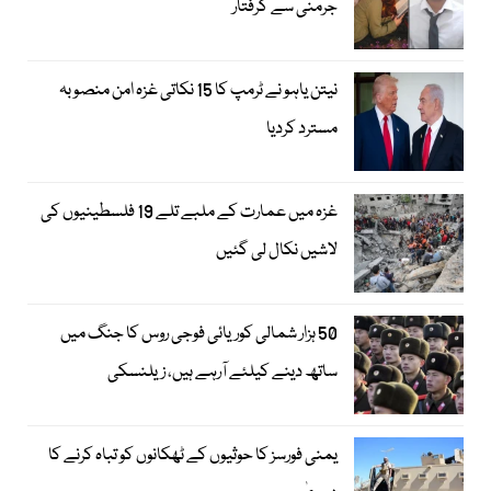
جرمنی سے گرفتار
نیتن یاہو نے ٹرمپ کا 15 نکاتی غزہ امن منصوبہ
مسترد کردیا
غزہ میں عمارت کے ملبے تلے 19 فلسطینیوں کی
لاشیں نکال لی گئیں
50 ہزار شمالی کوریائی فوجی روس کا جنگ میں
ساتھ دینے کیلئے آرہے ہیں، زیلنسکی
یمنی فورسز کا حوثیوں کے ٹھکانوں کو تباہ کرنے کا