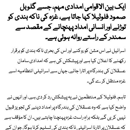
ایک بین الاقوامی امدادی مہم، جسے گلوبل
صمود فلوٹیلا کہا جاتا ہے، غزہ کی ناکہ بندی کو
توڑنے اور انسانی امداد پہنچانے کے مقصد سے
سمندر کے راستے روانہ ہوئی ہے۔
اسرائیل نے اس مشن کو روکنے اور اس کی بحری ناکہ بندی کو برقرار
رکھنے کا اعلان کیا ہے اور پیشکش کی ہے کہ امدادی سامان
عسقلان کی بندرگاہ پر اتارا جائے، جہاں سے اسرائیلی انتظامیہ اسے
غزہ منتقل کرے گی۔
تاہم، فلوٹیلا کے منتظمین نے یہ پیشکش رد کر دی ہے، اور انہوں نے
واضح کیا ہے کہ وہ عسقلان کی بندرگاہ پر امداد دینے کی تجویز قبول
نہیں کریں گے بلکہ براہِ راست غزہ پہنچنا چاہتے ہیں۔ ان کا مؤقف ہے
کہ عسقلان پر اتارنا اسرائیلی ناکہ بندی کی تسلیم کرنا ہوگا، جو ان کے