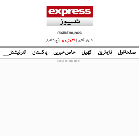
AUGUST 09, 2026
اشتہار لگائیں |
لائیو ٹی وی
| آج کا اخبار
صفحۂ اول
تازہ ترین
کھیل
خاص خبریں
پاکستان
انٹر نیشنل
ٹا