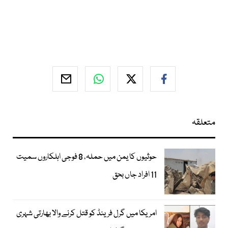
متعلقہ
حوثیوں کا یمن میں حملہ، 8 فوجی اہلکاروں سمیت
11 افراد جاں بحق
امریکا میں گرل فرینڈ کو قتل کرنے والا بھارتی شہری