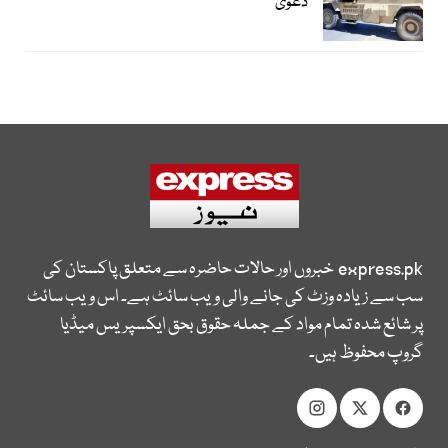
دعویٰ
express.pk
خبروں اور حالات حاضرہ سے متعلق پاکستان کی
سب سے زیادہ وزٹ کی جانے والی ویب سائٹ ہے۔ اس ویب سائٹ
پر شائع شدہ تمام مواد کے جملہ حقوق بحق ایکسپریس میڈیا
گروپ محفوظ ہیں۔