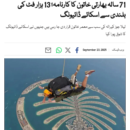
71 سالہ بھارتی خاتون کا کارنامہ؛ 13 ہزار فٹ کی
بلندی سے اسکائے ڈائیونگ
لیلا جوز کیرالہ کی سب سے معمر خاتون قرار دی جا رہی ہیں جنہوں نے اسکائے ڈائیونگ
کا شوق پورا کیا
ویب ڈیسک
September 23, 2025