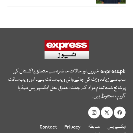
express.pk
خبروں اور حالات حاضرہ سے متعلق پاکستان کی
سب سے زیادہ وزٹ کی جانے والی ویب سائٹ ہے۔ اس ویب سائٹ
پر شائع شدہ تمام مواد کے جملہ حقوق بحق ایکسپریس میڈیا
گروپ محفوظ ہیں۔
ایکسپریس
ضابطہ
Privacy
Contact