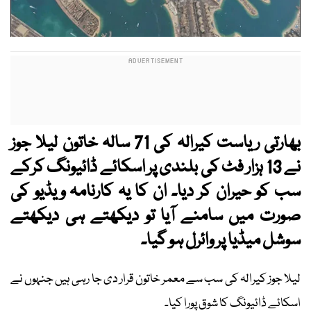
بھارتی ریاست کیرالہ کی 71 سالہ خاتون لیلا جوز
نے 13 ہزار فٹ کی بلندی پر اسکائے ڈائیونگ کرکے
سب کو حیران کر دیا۔ ان کا یہ کارنامہ ویڈیو کی
صورت میں سامنے آیا تو دیکھتے ہی دیکھتے
سوشل میڈیا پر وائرل ہو گیا۔
لیلا جوز کیرالہ کی سب سے معمر خاتون قرار دی جا رہی ہیں جنہوں نے
اسکائے ڈائیونگ کا شوق پورا کیا۔