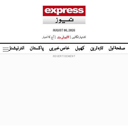
AUGUST 06, 2026
اشتہار لگائیں |
لائیو ٹی وی
| آج کا اخبار
صفحۂ اول
تازہ ترین
کھیل
خاص خبریں
پاکستان
انٹر نیشنل
ٹا