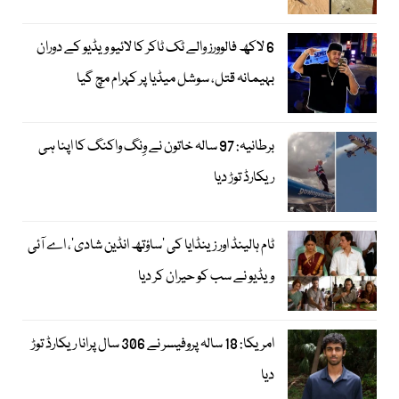
6 لاکھ فالوورز والے ٹک ٹاکر کا لائیو ویڈیو کے دوران
بہیمانہ قتل، سوشل میڈیا پر کہرام مچ گیا
برطانیہ: 97 سالہ خاتون نے وِنگ واکنگ کا اپنا ہی
ریکارڈ توڑ دیا
ٹام ہالینڈ اور زینڈایا کی ’ساؤتھ انڈین شادی‘، اے آئی
ویڈیو نے سب کو حیران کر دیا
امریکا: 18 سالہ پروفیسر نے 306 سال پرانا ریکارڈ توڑ
دیا