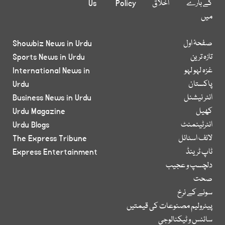
کے بارے
اخلاق
Policy
Us
میں
صفحۂ اول
Showbiz News in Urdu
تازہ ترین
Sports News in Urdu
غزہ لہو لہو
International News in
پاکستان
Urdu
انٹر نیشنل
Business News in Urdu
کھیل
Urdu Magazine
انٹرٹینمنٹ
Urdu Blogs
لائف اسٹائل
The Express Tribune
ٹاپ ٹرینڈ
Express Entertainment
دلچسپ و عجیب
صحت
سونے کے نرخ
پیٹرولیم مصنوعات کی قیمتیں
سائنس و ٹیکنالوجی