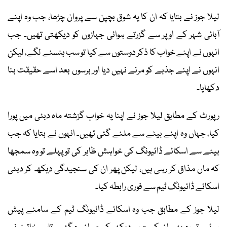
لیلا جوز نے بتایا کہ ان کا یہ شوق بچپن سے پروان چڑھا، جب وہ اپنے
آبائی شہر کے اوپر سے گزرتے ہوائی جہازوں کو دیکھتی تھیں۔ جب
انہوں نے اپنے خواب کا ذکر دوستوں سے کیا تو سب ہنسنے لگے، لیکن
انہوں نے اپنے جذبے کو مرنے نہیں دیا اور برسوں بعد اسے حقیقت بنا
دکھایا۔
رپورٹ کے مطابق لیلا جوز نے اپنا یہ خواب گزشتہ ماہ دبئی میں پورا
کیا، جہاں وہ اپنے بیٹے سے ملنے گئی تھیں۔ انہوں نے بتایا کہ جب
بیٹے سے اسکائے ڈائیونگ کی خواہش ظاہر کی تو پہلے تو وہ سمجھا
کہ ماں مذاق کر رہی ہیں، لیکن پھر ان کی سنجیدگی دیکھ کر دبئی
اسکائے ڈائیونگ ٹیم سے فوری رابطہ کیا۔
لیلا جوز کے مطابق جب وہ اسکائے ڈائیونگ ٹیم کے سامنے پیش