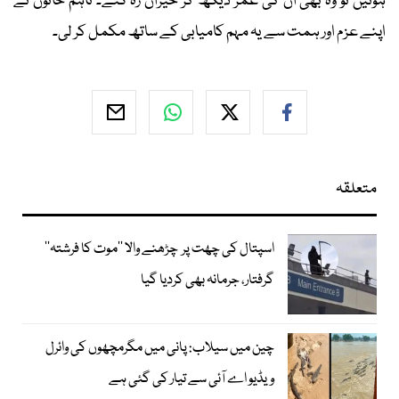
ہوئیں تو وہ بھی ان کی عمر دیکھ کر حیران رہ گئے۔ تاہم خاتون نے
اپنے عزم اور ہمت سے یہ مہم کامیابی کے ساتھ مکمل کر لی۔
متعلقہ
اسپتال کی چھت پر چڑھنے والا ’’موت کا فرشتہ‘‘
گرفتار، جرمانہ بھی کردیا گیا
چین میں سیلاب: پانی میں مگرمچھوں کی وائرل
ویڈیو اے آئی سے تیار کی گئی ہے