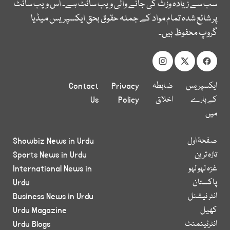
سب سے زیادہ وزٹ کی جانے والی ویب سائٹ ہے۔ اس ویب سائٹ
پر شائع شدہ تمام مواد کے جملہ حقوق بحق ایکسپریس میڈیا
گروپ محفوظ ہیں۔
ایکسپریس
ضابطہ
Privacy
Contact
کے بارے
اخلاق
Policy
Us
میں
صفحۂ اول
Showbiz News in Urdu
تازہ ترین
Sports News in Urdu
غزہ لہو لہو
International News in
پاکستان
Urdu
انٹر نیشنل
Business News in Urdu
کھیل
Urdu Magazine
انٹرٹینمنٹ
Urdu Blogs