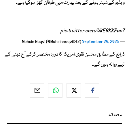
ویڈیو کے شیئر ہونے کے بعد بھارت میں طوفان کھڑا ہوگیا ہے۔
pic.twitter.com/VkE6KKPxs7
September 26, 2025
— Mohsin Naqvi (@MohsinnaqviC42)
ذرائع کے مطابق محسن نقوی امریکا کا دورہ مختصر کرکے آج دبئی کے
لیے روانہ ہوں گے۔
متعلقہ