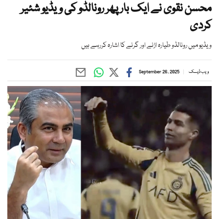
محسن نقوی نے ایک بار پھر رونالڈو کی ویڈیو شئیر
کردی
ویڈیو میں رونالڈو طیارہ اڑنے اور گرنے کا اشارہ کررہے ہیں
ویب ڈیسک
September 26, 2025