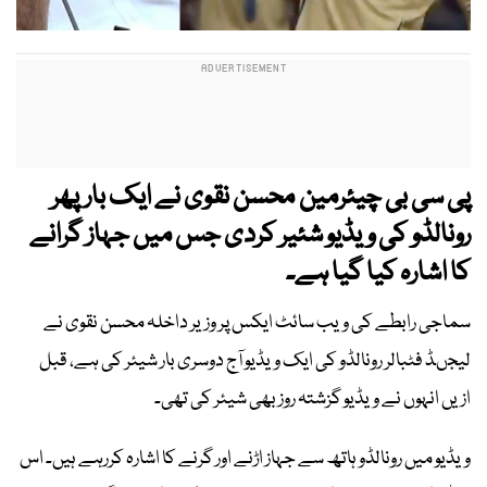
پی سی بی چیئرمین محسن نقوی نے ایک بارپھر
رونالڈو کی ویڈیو شئیر کردی جس میں جہاز گرانے
کا اشارہ کیا گیا ہے۔
سماجی رابطے کی ویب سائٹ ایکس پر وزیر داخلہ محسن نقوی نے
لیجںڈ فٹبالر رونالڈو کی ایک ویڈیو آج دوسری بار شیئر کی ہے، قبل
ازیں انہوں نے ویڈیو گزشتہ روز بھی شیئر کی تھی۔
ویڈیو میں رونالڈو ہاتھ سے جہاز اڑنے اور گرنے کا اشارہ کررہے ہیں۔ اس