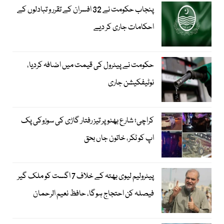
پنجاب حکومت نے 32 افسران کے تقرر و تبادلوں کے
احکامات جاری کر دیے
حکومت نے پیٹرول کی قیمت میں اضافہ کردیا،
نوٹیفکیشن جاری
کراچی؛ شارع بھٹو پر تیز رفتار گاڑی کی سوزوکی پک
اپ کو ٹکر، خاتون جاں بحق
پیٹرولیم لیوی بھتہ کے خلاف 7 اگست کو ملک گیر
فیصلہ کن احتجاج ہوگا، حافظ نعیم الرحمان