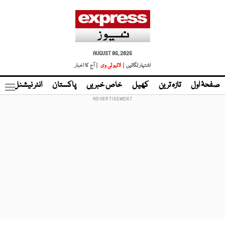
AUGUST 06, 2026
اشتہار لگائیں |
لائیو ٹی وی
| آج کا اخبار
صفحۂ اول
تازہ ترین
کھیل
خاص خبریں
پاکستان
انٹر نیشنل
ٹا