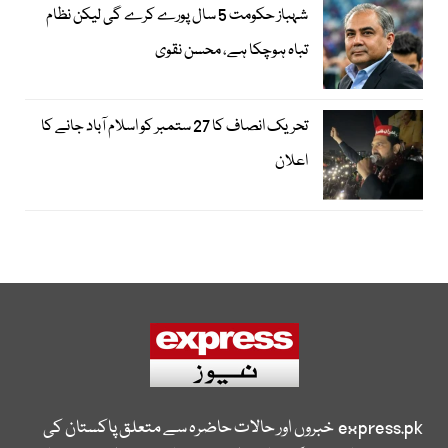
شہباز حکومت 5 سال پورے کرے گی لیکن نظام
تباہ ہوچکا ہے، محسن نقوی
تحریک انصاف کا 27 ستمبر کو اسلام آباد جانے کا
اعلان
express.pk
خبروں اور حالات حاضرہ سے متعلق پاکستان کی