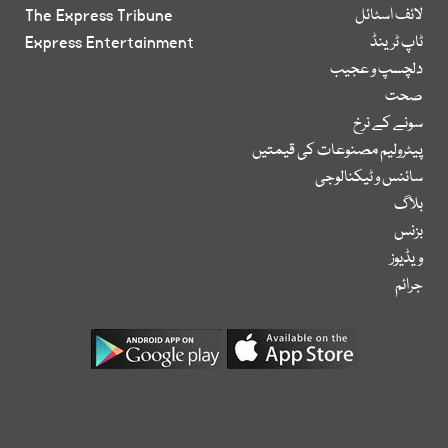
لائف اسٹائل
The Express Tribune
ٹاپ ٹرینڈ
Express Entertainment
دلچسپ و عجیب
صحت
سونے کے نرخ
پیٹرولیم مصنوعات کی قیمتیں
سائنس و ٹیکنالوجی
بلاگ
بزنس
ویڈیوز
جرائم