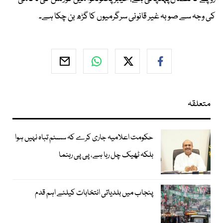
کی وجہ سے صوبہ غیر قانونی سرگرمیوں کا گڑھ بن چکا ہے۔
متعلقہ
حکومت اعلامیہ جاری کرے کہ سسٹم تباہ نہیں ہوا
بلکہ ٹھیک چل رہا ہے، پی پی رہنما
پنجاب میں بلدیاتی انتخابات کیلئے اہم قدم