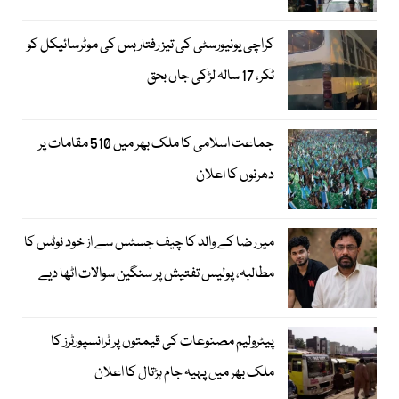
کراچی یونیورسٹی کی تیز رفتار بس کی موٹرسائیکل کو
ٹکر، 17 سالہ لڑکی جاں بحق
جماعت اسلامی کا ملک بھر میں 510 مقامات پر
دھرنوں کا اعلان
میر رضا کے والد کا چیف جسٹس سے از خود نوٹس کا
مطالبہ، پولیس تفتیش پر سنگین سوالات اٹھا دیے
پیٹرولیم مصنوعات کی قیمتوں پر ٹرانسپورٹرز کا
ملک بھر میں پہیہ جام ہڑتال کا اعلان