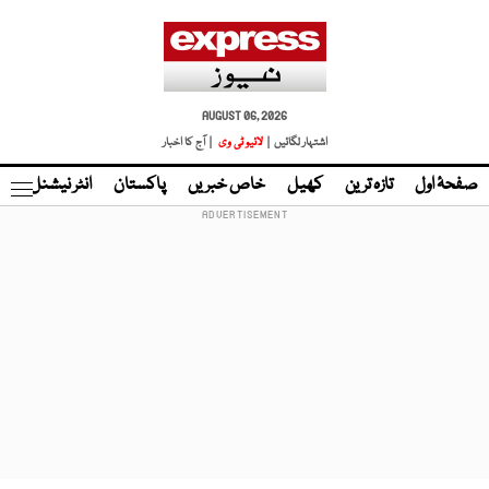
AUGUST 06, 2026
اشتہار لگائیں |
لائیو ٹی وی
| آج کا اخبار
صفحۂ اول
تازہ ترین
کھیل
خاص خبریں
پاکستان
انٹر نیشنل
ٹا