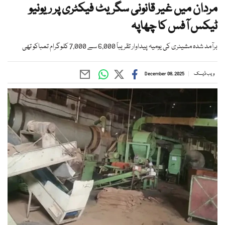
مردان میں غیر قانونی سگریٹ فیکٹری پر ریونیو
ٹیکس آفس کا چھاپہ
برآمد شدہ مشینری کی یومیہ پیداوار تقریباً 6,000 سے 7,000 کلوگرام تمباکو تھی
ویب ڈیسک
December 08, 2025