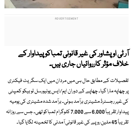
آر ٹی او پشاور کی غیر قانونی تمباکو پیداوار کے
خلاف مؤثر کارروائیاں جاری ہیں۔
تفصیلات کے مطابق حال ہی میں مردان میں ایک سگریٹ فیکٹری
پر چھاپہ مارا گیا۔ چھاپے کے دوران ایم/ایس یونیورسل ٹوبیکو کمپنی
کی غیر رجسٹرڈ مشینری برآمد ہوئی۔ برآمد شدہ مشینری کی یومیہ
پیداوار تقریباً 6,000 سے 7,000 کلوگرام تمباکو تھی۔ جس سے روزانہ
تقریباً 45 ملین روپے کی غیر قانونی آمدنی کا تخمینہ لگایا گیا۔