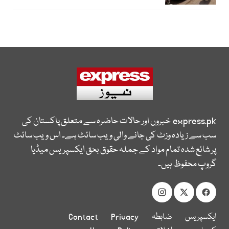
express.pk
خبروں اور حالات حاضرہ سے متعلق پاکستان کی
سب سے زیادہ وزٹ کی جانے والی ویب سائٹ ہے۔ اس ویب سائٹ
پر شائع شدہ تمام مواد کے جملہ حقوق بحق ایکسپریس میڈیا
گروپ محفوظ ہیں۔
ایکسپریس
ضابطہ
Privacy
Contact