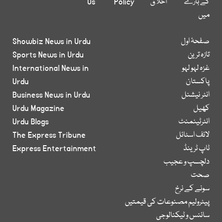
کے بارے
اخلاق
Policy
Us
میں
صفحۂ اول
Showbiz News in Urdu
تازہ ترین
Sports News in Urdu
غزہ لہو لہو
International News in
پاکستان
Urdu
انٹر نیشنل
Business News in Urdu
کھیل
Urdu Magazine
انٹرٹینمنٹ
Urdu Blogs
لائف اسٹائل
The Express Tribune
ٹاپ ٹرینڈ
Express Entertainment
دلچسپ و عجیب
صحت
سونے کے نرخ
پیٹرولیم مصنوعات کی قیمتیں
سائنس و ٹیکنالوجی