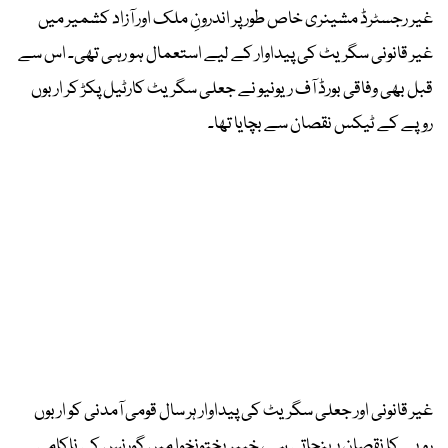
غیر رجسٹرڈ مشینری خاص طور پر اندرونِ ملک اور آزاد کشمیر میں
غیر قانونی سگریٹ کی پیداوار کے لیے استعمال ہو رہی تھی۔ اس سے
قبل بھی وفاقی بورڈ آف ریونیو نے جعلی سگریٹ کارٹیل پکڑ کر اربوں
روپے کے ٹیکس نقصان سے بچایا تھا۔
غیر قانونی اور جعلی سگریٹ کی پیداوار ہر سال قومی آمدنی کو اربوں
روپے کا نقصان پہنچاتی ہے، خیبرپختونخوا میں گورنس کی ناکامی