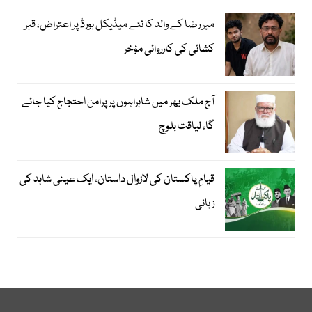
میر رضا کے والد کا نئے میڈیکل بورڈ پر اعتراض، قبر
کشائی کی کارروائی مؤخر
آج ملک بھر میں شاہراہوں پر پرامن احتجاج کیا جائے
گا، لیاقت بلوچ
قیامِ پاکستان کی لازوال داستان، ایک عینی شاہد کی
زبانی