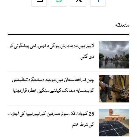
متعلقہ
لاہور میں مزید بارش ہوگی یا نہیں، نئی پیشگوئی کر
دی گئی
چین نے افغانستان میں موجود دہشتگرد تنظیموں
کو ہمسایہ ممالک کیلئے سنگین خطرہ قرار دیدیا
25 کلوواٹ تک سولر صارفین کے لیے نیپرا کی اجازت
کی شرط ختم