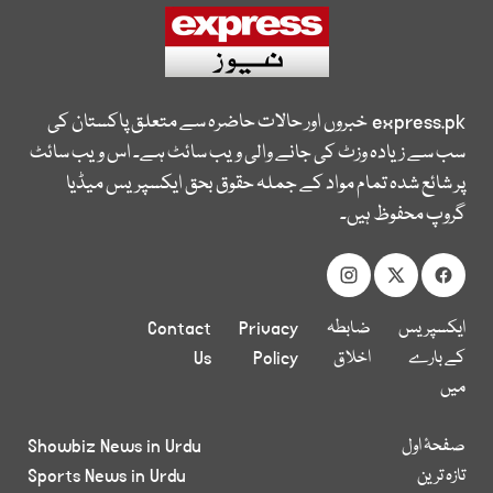
express.pk
خبروں اور حالات حاضرہ سے متعلق پاکستان کی
سب سے زیادہ وزٹ کی جانے والی ویب سائٹ ہے۔ اس ویب سائٹ
پر شائع شدہ تمام مواد کے جملہ حقوق بحق ایکسپریس میڈیا
گروپ محفوظ ہیں۔
ایکسپریس
ضابطہ
Privacy
Contact
کے بارے
اخلاق
Policy
Us
میں
صفحۂ اول
Showbiz News in Urdu
تازہ ترین
Sports News in Urdu