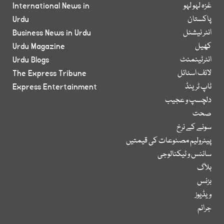
غزہ لہو لہو
International News in
پاکستان
Urdu
انٹر نیشنل
Business News in Urdu
کھیل
Urdu Magazine
انٹرٹینمنٹ
Urdu Blogs
لائف اسٹائل
The Express Tribune
ٹاپ ٹرینڈ
Express Entertainment
دلچسپ و عجیب
صحت
سونے کے نرخ
پیٹرولیم مصنوعات کی قیمتیں
سائنس و ٹیکنالوجی
بلاگ
بزنس
ویڈیوز
جرائم