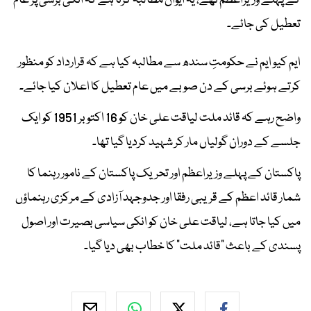
کے پہلے وزیراعظم تھے، یہ ایوان مطالبہ کرتا ہے کہ انکی برسی پر عام
تعطیل کی جائے۔
ایم کیو ایم نے حکومتِ سندھ سے مطالبہ کیا ہے کہ قرارداد کو منظور
کرتے ہوئے برسی کے دن صوبے میں عام تعطیل کا اعلان کیا جائے۔
واضح رہے کہ قائد ملت لیاقت علی خان کو 16 اکتوبر 1951 کو ایک
جلسے کے دوران گولیاں مار کر شہید کردیا گیا تھا۔
پاکستان کے پہلے وزیراعظم اور تحریک پاکستان کے نامور رہنما کا
شمار قائد اعظم کے قریبی رفقا اور جدوجہد آزادی کے مرکزی رہنماؤں
میں کیا جاتا ہے، لیاقت علی خان کو انکی سیاسی بصیرت اور اصول
پسندی کے باعث "قائد ملت" کا خطاب بھی دیا گیا۔