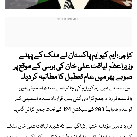
ایم کیو ایم پاکستان نے ملک کے پہلے
کراچی:
وزیراعظم لیاقت علی خان کی برسی کے موقع پر
صوبے بھر میں عام تعطیل کا مطالبہ کر دیا۔
اس سلسلے میں ایم کیو ایم کی جانب سے سندھ اسمبلی میں
باقاعدہ قرارداد جمع کرا دی گئی ہے۔ قرارداد سندھ اسمبلی کے
قواعد و ضوابط 203 کے سیکشن 124 کے تحت جمع کرائی گئی۔
قرارداد میں مؤقف اختیار کیا گیا ہے کہ شہید لیاقت علی خان ملک