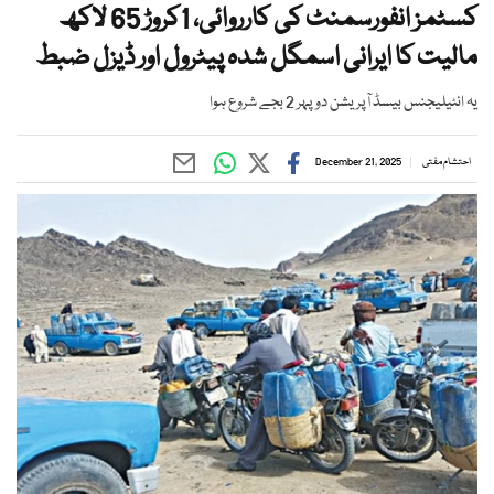
کسٹمز انفورسمنٹ کی کارروائی، 1کروڑ 65 لاکھ
مالیت کا ایرانی اسمگل شدہ پیٹرول اور ڈیزل ضبط
یہ انٹیلیجنس بیسڈ آپریشن دوپہر 2 بجے شروع ہوا
احتشام مفتی
December 21, 2025