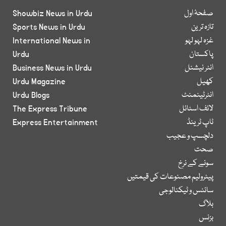
صفحۂ اول
Showbiz News in Urdu
تازہ ترین
Sports News in Urdu
غزہ لہو لہو
International News in
پاکستان
Urdu
انٹر نیشنل
Business News in Urdu
کھیل
Urdu Magazine
انٹرٹینمنٹ
Urdu Blogs
لائف اسٹائل
The Express Tribune
ٹاپ ٹرینڈ
Express Entertainment
دلچسپ و عجیب
صحت
سونے کے نرخ
پیٹرولیم مصنوعات کی قیمتیں
سائنس و ٹیکنالوجی
بلاگ
بزنس