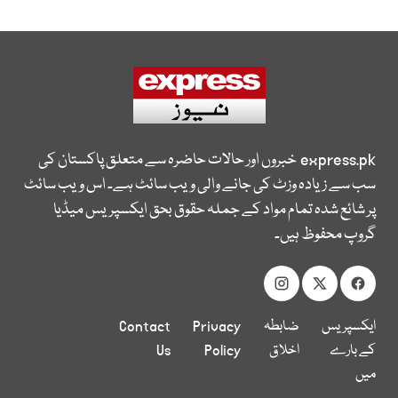
express.pk
خبروں اور حالات حاضرہ سے متعلق پاکستان کی
سب سے زیادہ وزٹ کی جانے والی ویب سائٹ ہے۔ اس ویب سائٹ
پر شائع شدہ تمام مواد کے جملہ حقوق بحق ایکسپریس میڈیا
گروپ محفوظ ہیں۔
ایکسپریس
ضابطہ
Privacy
Contact
کے بارے
اخلاق
Policy
Us
میں