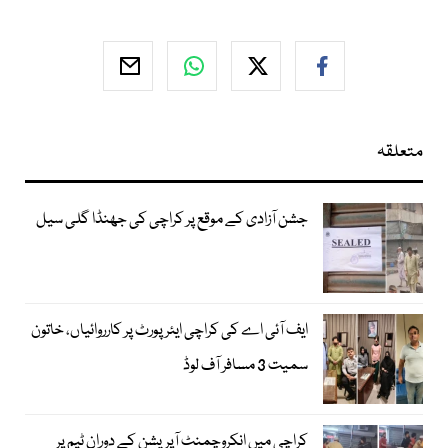
متعلقہ
جشن آزادی کے موقع پر کراچی کی جھنڈا گلی سیل
ایف آئی اے کی کراچی ایئرپورٹ پر کارروائیاں، خاتون
سمیت 3 مسافر آف لوڈ
کراچی میں انکروچمنٹ آپریشن کے دوران ٹیم پر