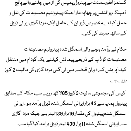
کسٹمز انفورسمنٹ نے پیٹرول پمپس کی آڑ میں چلنے والے پانچ
ڈمپنگ پوائنٹس پر چھاپہ مارا جبکہ پیٹرولئیم مصنوعات کی نقل و
حمل کیلئے مخصوص ڈیزائن کے حامل ایک مزدا گاڑی ایرانی ڈیزل
کے ساتھ ضبط کی گئی۔
حکام نے برآمد ہونے والی اسمگل شدہ پیٹرولیم مصنوعات
مصنوعات کو ڈپ کے ذریعے پیمائش کیلئے ایک گودام میں منتقل
کیا۔ آپریشن کے دوران قبضے میں لی گئی مزدا گاڑی کی مالیت 2 کروڑ
روپے ہے۔
کیس کی مجموعی مالیت 3کروڑ 65لاکھ روپے ہے، حکام کے مطابق
پیٹرول پمپ سے 43 ہزار ایرانی اسمگل شدہ ڈیزل برآمد ہوا، ایرانی
اسمگل شدہ پیٹرول کی مقدار 10ہزار 139لیٹر ہے جبکہ مزدا گاڑی
سے ایرانی اسمگل شدہ 11ہزار 439 لیٹر ڈیزل برآمد کیا گیا ہے۔