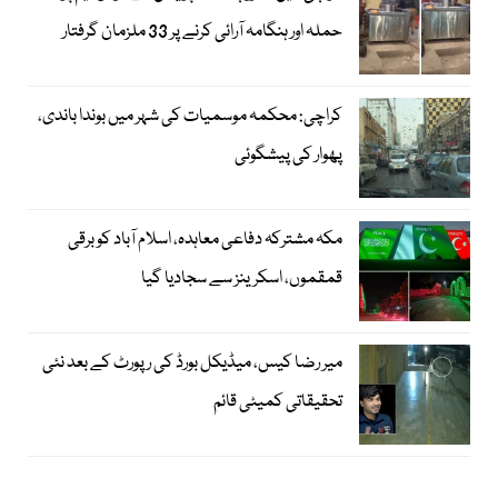
حملہ اور ہنگامہ آرائی کرنے پر 33 ملزمان گرفتار
کراچی: محکمہ موسمیات کی شہر میں بوندا باندی،
پھوار کی پیشگوئی
مکہ مشترکہ دفاعی معاہدہ، اسلام آباد کو برقی
قمقموں، اسکرینز سے سجادیا گیا
میر رضا کیس، میڈیکل بورڈ کی رپورٹ کے بعد نئی
تحقیقاتی کمیٹی قائم