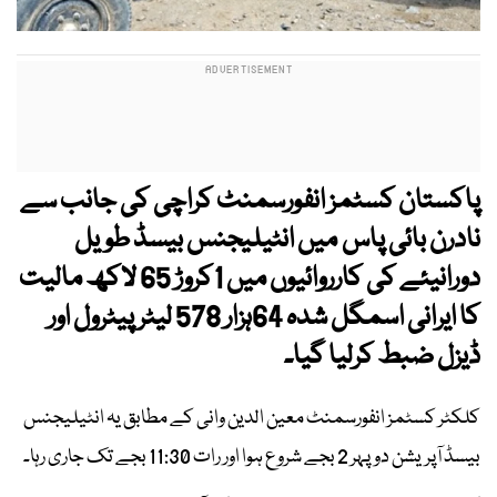
پاکستان کسٹمز انفورسمنٹ کراچی کی جانب سے
نادرن بائی پاس میں انٹیلیجنس بیسڈ طویل
دورانیئے کی کارروائیوں میں 1کروڑ 65 لاکھ مالیت
کا ایرانی اسمگل شدہ 64ہزار 578 لیٹر پیٹرول اور
ڈیزل ضبط کرلیا گیا۔
کلکٹر کسٹمز انفورسمنٹ معین الدین وانی کے مطابق یہ انٹیلیجنس
بیسڈ آپریشن دوپہر 2 بجے شروع ہوا اور رات 11:30 بجے تک جاری رہا۔