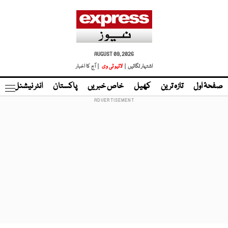
AUGUST 09, 2026
اشتہار لگائیں |
لائیو ٹی وی
| آج کا اخبار
صفحۂ اول
تازہ ترین
کھیل
خاص خبریں
پاکستان
انٹر نیشنل
ٹا