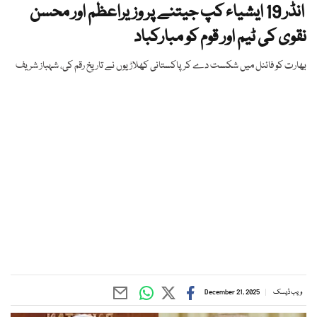
انڈر 19 ایشیاء کپ جیتنے پر وزیراعظم اور محسن
نقوی کی ٹیم اور قوم کو مبارکباد
بھارت کو فائنل میں شکست دے کر پاکستانی کھلاڑیوں نے تاریخ رقم کی، شہباز شریف
ویب ڈیسک
December 21, 2025