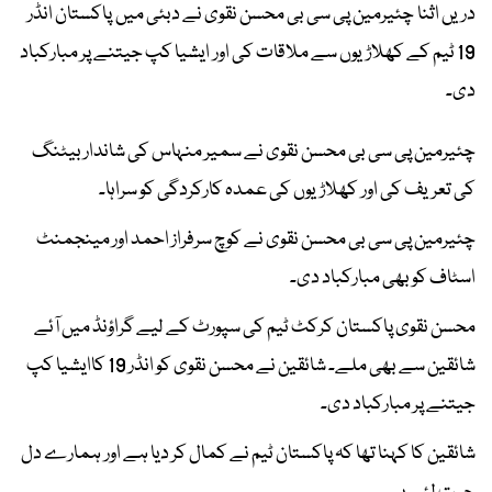
دریں اثنا چئیرمین پی سی بی محسن نقوی نے دبئی میں پاکستان انڈر
19 ٹیم کے کھلاڑیوں سے ملاقات کی اور ایشیا کپ جیتنے پر مبارکباد
دی۔
چئیرمین پی سی بی محسن نقوی نے سمیر منہاس کی شاندار بیٹنگ
کی تعریف کی اور کھلاڑیوں کی عمدہ کارکردگی کو سراہا۔
چئیرمین پی سی بی محسن نقوی نے کوچ سرفراز احمد اور مینجمنٹ
اسٹاف کو بھی مبارکباد دی۔
محسن نقوی پاکستان کرکٹ ٹیم کی سپورٹ کے لیے گراؤنڈ میں آئے
شائقین سے بھی ملے۔ شائقین نے محسن نقوی کو انڈر 19 کاایشیا کپ
جیتنے پر مبارکباد دی۔
شائقین کا کہنا تھا کہ پاکستان ٹیم نے کمال کر دیا ہے اور ہمارے دل