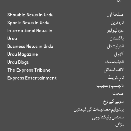
صفحۂ اول
Showbiz News in Urdu
تازہ ترین
Sports News in Urdu
غزہ لہو لہو
International News in
پاکستان
Urdu
انٹر نیشنل
Business News in Urdu
کھیل
Urdu Magazine
انٹرٹینمنٹ
Urdu Blogs
لائف اسٹائل
The Express Tribune
ٹاپ ٹرینڈ
Express Entertainment
دلچسپ و عجیب
صحت
سونے کے نرخ
پیٹرولیم مصنوعات کی قیمتیں
سائنس و ٹیکنالوجی
بلاگ