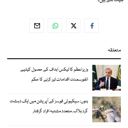
جیت لئے ہیں۔
متعلقہ
وزیراعظم کا ٹیکس اہداف کے حصول کیلیے
انفورسمنٹ اقدامات تیز کرنے کا حکم
بنوں: سیکیورٹی فورسز کے آپریشن میں ایک دہشت
گرد ہلاک، متعدد مشتبہ افراد گرفتار