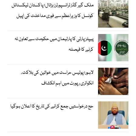
ملک گیر گڈز ٹرانسپورٹرز ہڑتال؛ پاکستان ٹیکسٹائل
کونسل کا وزیراعظم سے فوری مداخلت کی اپیل
پیپلزپارٹی کا پارلیمان میں حکومت سے تعاون نہ
کرنے کا فیصلہ
لاہور؛ پولیس حراست میں خواتین کی ہلاکت،
انکوائری رپورٹ میں اہم انکشاف
حج درخواستیں جمع کرانے کی تاریخ کا اعلان ہوگیا