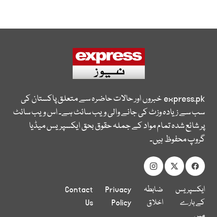
express.pk
خبروں اور حالات حاضرہ سے متعلق پاکستان کی
سب سے زیادہ وزٹ کی جانے والی ویب سائٹ ہے۔ اس ویب سائٹ
پر شائع شدہ تمام مواد کے جملہ حقوق بحق ایکسپریس میڈیا
گروپ محفوظ ہیں۔
ایکسپریس
ضابطہ
Privacy
Contact
کے بارے
اخلاق
Policy
Us
میں