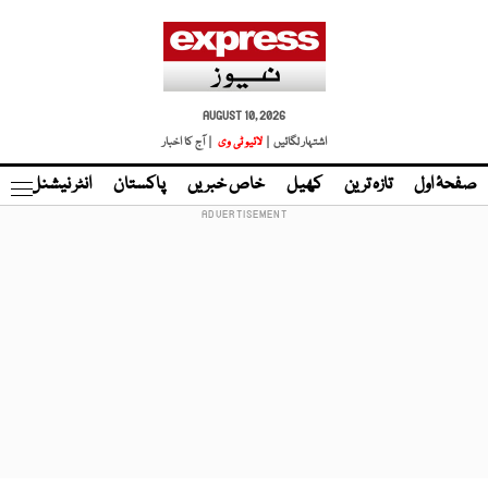
AUGUST 10, 2026
اشتہار لگائیں |
لائیو ٹی وی
| آج کا اخبار
صفحۂ اول
تازہ ترین
کھیل
خاص خبریں
پاکستان
انٹر نیشنل
ٹا