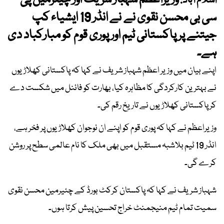
وزیراعظم شہباز شریف اور چیئرمین پی
اسلام آباد:
سی بی محسن نقوی نے نے انڈر 19 ایشیاء کپ
جیتنے پر پاکستانی ٹیم اور پوری قوم کو مبارکباد دی
ہے۔
اپنے بیان میں وزیر اعظم شہباز شریف نے کہا کہ پاکستانی کھلاڑیوں
نے بہترین کارکردگی کا مظاہرہ کیا، بھارت کو فائنل میں شکست دے
کر پاکستانی کھلاڑیوں نے تاریخ رقم کی۔
وزیراعظم نے کہا کہ پوری قوم کو اپنے ان نوجوان کھلاڑیوں پر فخر ہے،
انڈر 19 ٹیم بلاشبہ مستقبل میں بھی ملک کا نام عالمی سطح پر روشن
کرے گی۔
شہباز شریف نے کہا کہ پاکستان کرکٹ بورڈ کے چئیرمین محسن نقوی
سمیت تمام ٹیم منیجمنٹ خراج تحسین پیش کرتا ہوں۔