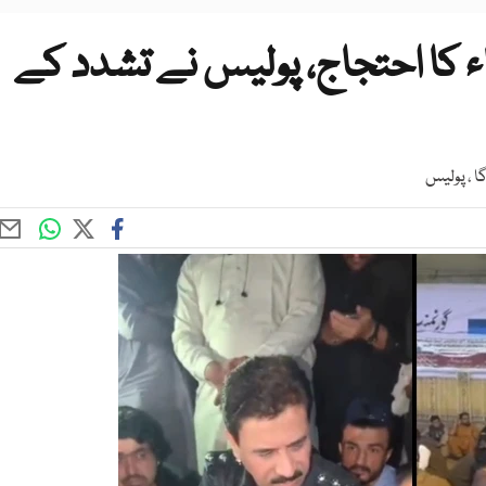
اء کا احتجاج، پولیس نے تشدد کے
ا ، پولیس