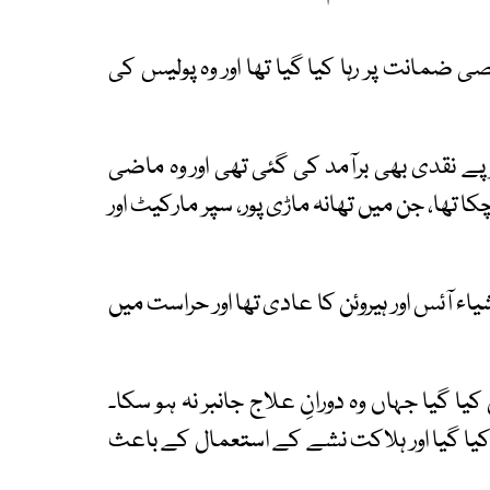
ضمانت پر رہا کیا گیا تھا اور وہ پولیس کی
ا کہنا ہے کہ ملزم سے 4 لاکھ روپے نقدی بھی برآمد کی گئی تھی اور وہ ماضی
تھا، جن میں تھانہ ماڑی پور، سپر مارکیٹ اور
اء آئس اور ہیروئن کا عادی تھا اور حراست میں
ا گیا جہاں وہ دورانِ علاج جانبر نہ ہو سکا۔
کیا گیا اور ہلاکت نشے کے استعمال کے باعث