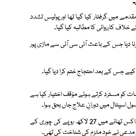
۔
مے میں گرفتار کیا گیا تھا اور پولیس تشدد
خلاف کارروائی کا مطالبہ کیا گیا۔
ھرنا دیا جس کے باعث آئی سی آئی سے ماڑی پور
 کیے جس کے بعد احتجاج ختم کرا دیا گیا۔
ت کو مسترد کرتے ہوئے مؤقف اختیار کیا ہے
ول اسپتال میں دورانِ علاج جاں بحق ہوا۔
تفتیشی پولیس کے مطابق ملزم کو 30 جنوری کو ڈاکس تھانے میں 27 لاکھ روپے کی چوری کے
اور مدعی نے خود ملزم کی شناخت کی تھی۔