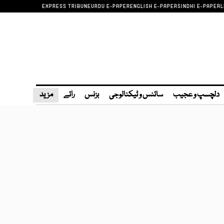
EXPRESS TRIBUNE
URDU E-PAPER
ENGLISH E-PAPER
SINDHI E-PAPER
L
دلچسپ و عجیب
سائنس و ٹیکنالوجی
بزنس
رائے
مزید