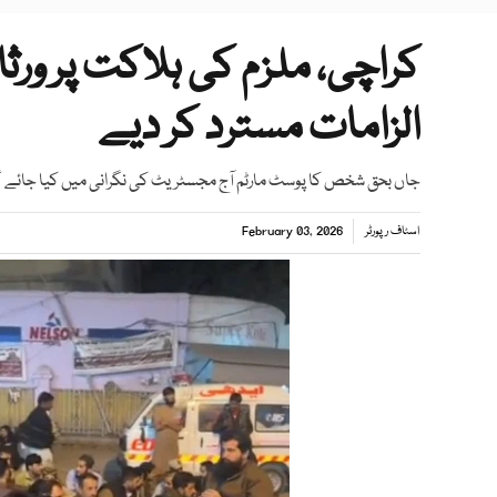
کراچی، ملزم کی ہلاکت پر ورث
الزامات مسترد کر دیے
جاں بحق شخص کا پوسٹ مارٹم آج مجسٹریٹ کی نگرانی میں کیا جائے گ
اسٹاف رپورٹر
February 03, 2026