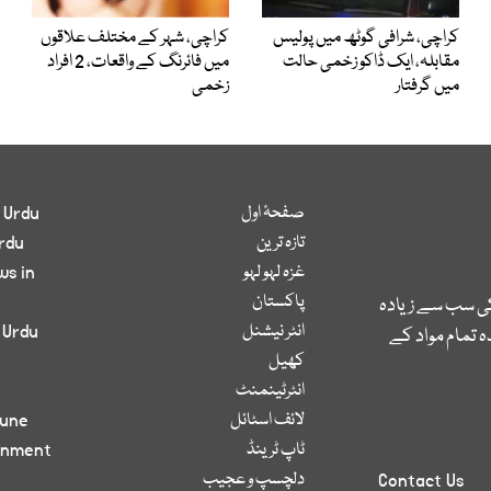
کراچی، شرافی گوٹھ میں پولیس
کراچی، شہر کے مختلف علاقوں
مقابلہ، ایک ڈاکو زخمی حالت
میں فائرنگ کے واقعات، 2 افراد
میں گرفتار
زخمی
صفحۂ اول
 Urdu
تازہ ترین
rdu
غزہ لہو لہو
ws in
پاکستان
کی سب سے زیادہ
انٹر نیشنل
 Urdu
 تمام مواد کے
کھیل
انٹرٹینمنٹ
لائف اسٹائل
bune
ٹاپ ٹرینڈ
inment
دلچسپ و عجیب
Contact Us