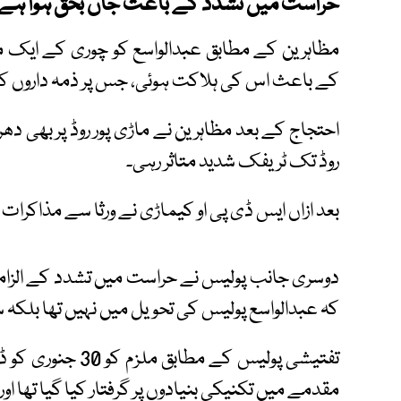
حراست میں تشدد کے باعث جاں بحق ہوا ہے
مظاہرین کے مطابق عبدالواسع کو چوری کے ایک مقد
کے باعث اس کی ہلاکت ہوئی، جس پر ذمہ داروں کے 
احتجاج کے بعد مظاہرین نے ماڑی پور روڈ پر بھی د
روڈ تک ٹریفک شدید متاثر رہی۔
بعد ازاں ایس ڈی پی او کیماڑی نے ورثا سے مذاکرات
دوسری جانب پولیس نے حراست میں تشدد کے الزاما
کہ عبدالواسع پولیس کی تحویل میں نہیں تھا بلکہ س
مقدمے میں تکنیکی بنیادوں پر گرفتار کیا گیا تھا 