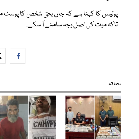
پولیس کا کہنا ہے کہ جاں بحق شخص کا پوسٹ مار
تاکہ موت کی اصل وجہ سامنے آ سکے۔
متعلقہ