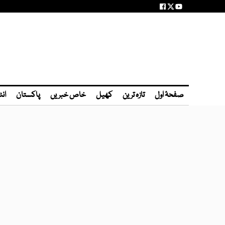
صفحۂ اول
تازہ ترین
کھیل
خاص خبریں
پاکستان
انٹ