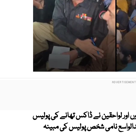
وں اور لواحقین نے ڈاکس تھانے کی پولیس
عبدالواسع نامی شخص پولیس کی مبینہ