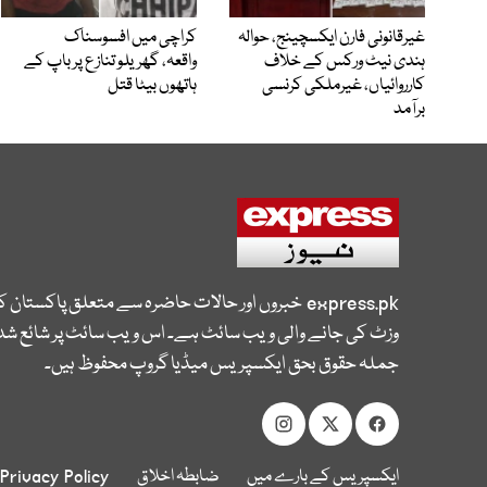
غیرقانونی فارن ایکسچینج، حوالہ
کراچی میں افسوسناک
ہندی نیٹ ورکس کے خلاف
واقعہ، گھریلو تنازع پر باپ کے
کارروائیاں، غیرملکی کرنسی
ہاتھوں بیٹا قتل
برآمد
express.pk
خبروں اور حالات حاضرہ سے متعلق پاکستان 
وزٹ کی جانے والی ویب سائٹ ہے۔ اس ویب سائٹ پر شائع شدہ
جملہ حقوق بحق ایکسپریس میڈیا گروپ محفوظ ہیں۔
ایکسپریس کے بارے میں
ضابطہ اخلاق
Privacy Policy