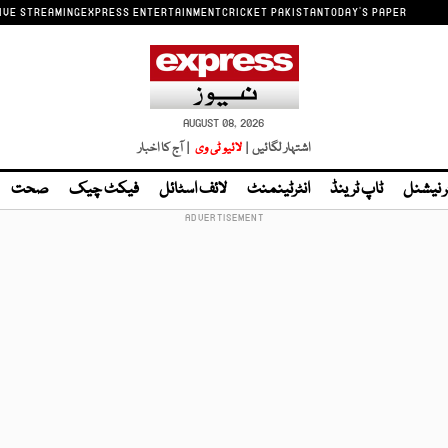
IVE STREAMING
EXPRESS ENTERTAINMENT
CRICKET PAKISTAN
TODAY'S PAPER
AUGUST 08, 2026
اشتہار لگائیں |
لائیو ٹی وی
| آج کا اخبار
ر نیشنل
ٹاپ ٹرینڈ
انٹرٹینمنٹ
لائف اسٹائل
فیکٹ چیک
صحت