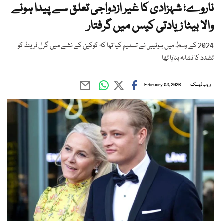
ناروے؛ شہزادی کا غیر ازدواجی تعلق سے پیدا ہونے
والا بیٹا زیادتی کیس میں گرفتار
2024 کے وسط میں ہوئیبی نے تسلیم کیا تھا کہ کوکین کے نشے میں گرل فرینڈ کو
تشدد کا نشانہ بنایا تھا
ویب ڈیسک
February 03, 2026