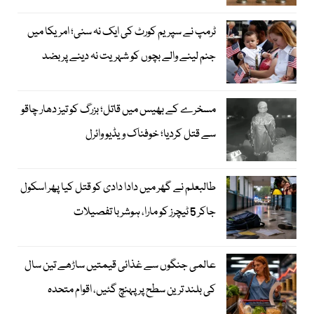
ٹرمپ نے سپریم کورٹ کی ایک نہ سنی؛ امریکا میں
جنم لینے والے بچوں کو شہریت نہ دینے پر بضد
مسخرے کے بھیس میں قاتل؛ بزرگ کو تیز دھار چاقو
سے قتل کردیا؛ خوفناک ویڈیو وائرل
طالبعلم نے گھر میں دادا دادی کو قتل کیا پھر اسکول
جاکر 5 ٹیچرز کو مارا، ہوشربا تفصیلات
عالمی جنگوں سے غذائی قیمتیں ساڑھے تین سال
کی بلند ترین سطح پر پہنچ گئیں، اقوام متحدہ