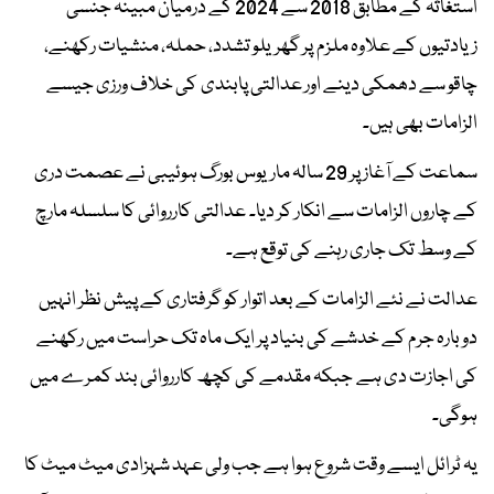
استغاثہ کے مطابق 2018 سے 2024 کے درمیان مبینہ جنسی
زیادتیوں کے علاوہ ملزم پر گھریلو تشدد، حملہ، منشیات رکھنے،
چاقو سے دھمکی دینے اور عدالتی پابندی کی خلاف ورزی جیسے
الزامات بھی ہیں۔
سماعت کے آغاز پر 29 سالہ ماریوس بورگ ہوئیبی نے عصمت دری
کے چاروں الزامات سے انکار کر دیا۔ عدالتی کارروائی کا سلسلہ مارچ
کے وسط تک جاری رہنے کی توقع ہے۔
عدالت نے نئے الزامات کے بعد اتوار کو گرفتاری کے پیش نظر انہیں
دوبارہ جرم کے خدشے کی بنیاد پر ایک ماہ تک حراست میں رکھنے
کی اجازت دی ہے جبکہ مقدمے کی کچھ کارروائی بند کمرے میں
ہوگی۔
یہ ٹرائل ایسے وقت شروع ہوا ہے جب ولی عہد شہزادی میٹ میٹ کا