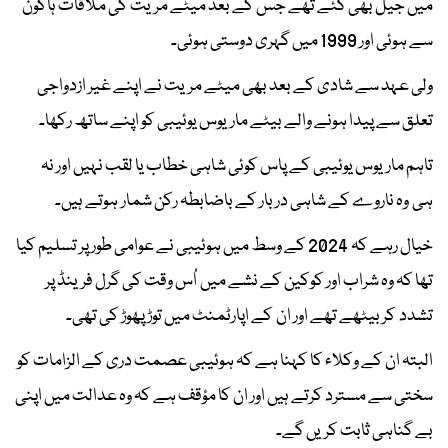
میں جیل بھی گئے تھے جس کے بعد میٹے مریت کی ملاقات ہاکون
سے ہوئی اور 1999 میں گہری دوستی ہوئی۔
ولی عہد سے شادی کے بعد بھی میٹے مریت نے اپنے غیر ازدواجی
تعلق سے پیدا ہونے والے بیٹے ماریوس یوئیبی کو اپنے ساتھ رکھا۔
تاہم ماریوس یوئیبی کے پاس کوئی شاہی خطاب یا لقب نہیں اور نہ
ہی وہ ناروے کے شاہی دربار کے باضابطہ رکن شمار ہوتے ہیں۔
خیال رہے کہ 2024 کے وسط میں ہوئیبی نے عوامی طور پر تسلیم کیا
تھا کہ وہ شراب اور کوکین کے نشے میں اُس وقت کی گرل فرینڈ پر
تشدد کر بیٹھے تھے اور ان کے اپارٹمنٹ میں توڑ پھوڑ کی تھی۔
البتہ ان کے وکلاء کا کہنا ہے کہ ہوئیبی عصمت دری کے الزامات کو
سختی سے مسترد کرتے ہیں اور ان کا مؤقف ہے کہ وہ عدالت میں اپنی
بے گناہی ثابت کریں گے۔