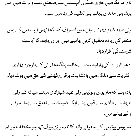
نام امریکا میں جاری جیفری ایپسٹین سے متعلق دستاویزات میں آنے
پر شاہی خاندان پہلے ہی تنقید کی زد میں ہے۔
ولی عہد شہزادی نے بیان میں اعتراف کیا کہ انہیں ایپسٹین کے پس
منظر کی زیادہ تحقیق کرنی چاہیے تھی اور ان روابط کو “باعثِ
شرمندگی” قرار دیا۔
ادھر ناروے کی پارلیمنٹ نے حالیہ ہنگامہ آرائی کے باوجود بھاری
اکثریت سے ملک میں بادشاہت برقرار رکھنے کے حق میں ووٹ دیا۔
یاد رہے کہ ماریوس ہوئیبی ولی عہد شہزادی میٹے میٹ کے ولی
عہد سے شادی سے قبل اپنے ایک دوست سے تعلق سے پیدا ہونے
والے بیٹے ہیں۔
ماریوس یوئیبی کے حقیقی والد کا نام مورٹن بورگ تھا جو مختلف جرائم