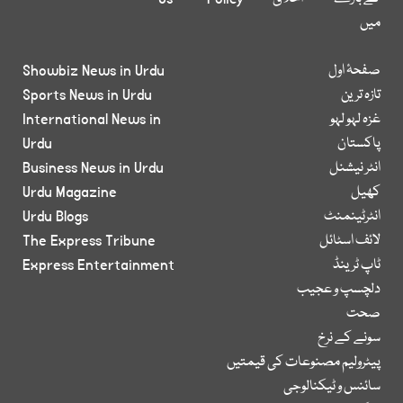
میں
صفحۂ اول
Showbiz News in Urdu
تازہ ترین
Sports News in Urdu
غزہ لہو لہو
International News in
پاکستان
Urdu
انٹر نیشنل
Business News in Urdu
کھیل
Urdu Magazine
انٹرٹینمنٹ
Urdu Blogs
لائف اسٹائل
The Express Tribune
ٹاپ ٹرینڈ
Express Entertainment
دلچسپ و عجیب
صحت
سونے کے نرخ
پیٹرولیم مصنوعات کی قیمتیں
سائنس و ٹیکنالوجی