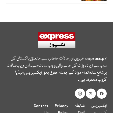
express.pk
خبروں اور حالات حاضرہ سے متعلق پاکستان کی
سب سے زیادہ وزٹ کی جانے والی ویب سائٹ ہے۔ اس ویب سائٹ
پر شائع شدہ تمام مواد کے جملہ حقوق بحق ایکسپریس میڈیا
گروپ محفوظ ہیں۔
ایکسپریس
ضابطہ
Privacy
Contact
کے بارے
اخلاق
Policy
Us