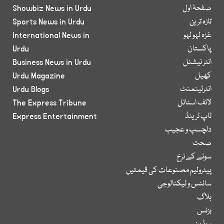
صفحۂ اول
Showbiz News in Urdu
تازہ ترین
Sports News in Urdu
غزہ لہو لہو
International News in
پاکستان
Urdu
انٹر نیشنل
Business News in Urdu
کھیل
Urdu Magazine
انٹرٹینمنٹ
Urdu Blogs
لائف اسٹائل
The Express Tribune
ٹاپ ٹرینڈ
Express Entertainment
دلچسپ و عجیب
صحت
سونے کے نرخ
پیٹرولیم مصنوعات کی قیمتیں
سائنس و ٹیکنالوجی
بلاگ
بزنس