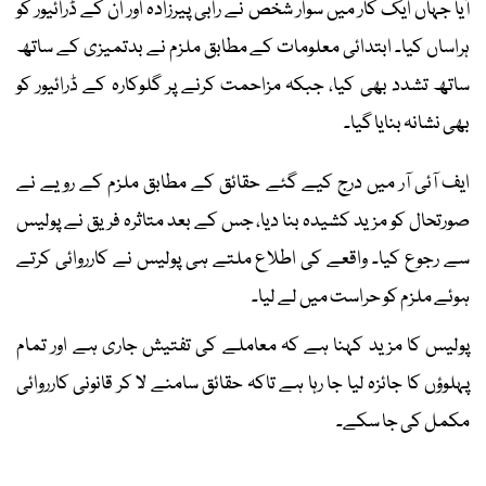
آیا جہاں ایک کار میں سوار شخص نے رابی پیرزادہ اور ان کے ڈرائیور کو
ہراساں کیا۔ ابتدائی معلومات کے مطابق ملزم نے بدتمیزی کے ساتھ
ساتھ تشدد بھی کیا، جبکہ مزاحمت کرنے پر گلوکارہ کے ڈرائیور کو
بھی نشانہ بنایا گیا۔
ایف آئی آر میں درج کیے گئے حقائق کے مطابق ملزم کے رویے نے
صورتحال کو مزید کشیدہ بنا دیا، جس کے بعد متاثرہ فریق نے پولیس
سے رجوع کیا۔ واقعے کی اطلاع ملتے ہی پولیس نے کارروائی کرتے
ہوئے ملزم کو حراست میں لے لیا۔
پولیس کا مزید کہنا ہے کہ معاملے کی تفتیش جاری ہے اور تمام
پہلوؤں کا جائزہ لیا جا رہا ہے تاکہ حقائق سامنے لا کر قانونی کارروائی
مکمل کی جا سکے۔