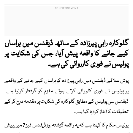
گلوکارہ رابی پیرزادہ کے ساتھ ڈیفنس میں ہراساں
کیے جانے کا واقعہ پیش آیا، جس کی شکایت پر
پولیس نے فوری کارروائی کی ہے۔
پوش علاقے ڈیفنس میں رابی پیرزادہ کو ہراساں کیے جانے کے واقعے
پر پولیس نے فوری کارروائی کرتے ہوئے ملزم کو گرفتار کرلیا ہے۔
ڈیفنس سی پولیس کے مطابق گلوکارہ کی شکایت پر مقدمہ درج کر کے
تحقیقات کا آغاز کردیا گیا ہے۔
پولیس حکام کا کہنا ہے کہ یہ واقعہ گزشتہ روز ڈیفنس فیز 7 میں پیش