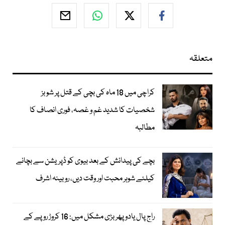
متعلقہ
کراچی میں 18 ماہ کی بچی کے قتل پر شوبز
شخصیات کا شدید غم و غصہ، فوری انصاف کا
مطالبہ
بچے کی پیدائش کے بعد بیوی کو ڈپریشن سے بچانے
کیلئے شوہر محبت اور وقت دیں، روبینہ اشرف
راج پال یادو پھر بڑی مشکل میں: 16 کروڑ روپے کے