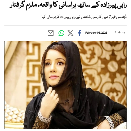
رابی پیرزادہ کے ساتھ ہراسانی کا واقعہ، ملزم گرفتار
ڈیفنس فیز 7 میں کار سوار شخص نے رابی پیرزادہ کو ہراساں کیا
ویب ڈیسک
February 03, 2026