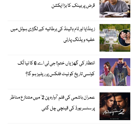
قرض پر بینک کا بڑا ایکشن
زینڈایا اور ٹام ہالینڈ کی برطانیہ کے لگژری ہوٹل میں
خفیہ ویڈنگ پارٹی
انتظار کی گھڑیاں ختم! جی ٹی اے 6 کا نیا لُک
کونسی تاریخ کو نیٹ فلکس پر ریلیز ہو گا؟
عمران ہاشمی کی فلم ’آوارہ پن 2‘ میں متنازع مناظر
پر سنسر بورڈ کی قینچی چل گئی