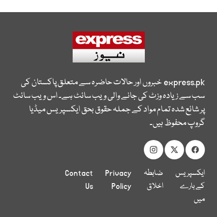
express.pk
خبروں اور حالات حاضرہ سے متعلق پاکستان کی
سب سے زیادہ وزٹ کی جانے والی ویب سائٹ ہے۔ اس ویب سائٹ
پر شائع شدہ تمام مواد کے جملہ حقوق بحق ایکسپریس میڈیا
گروپ محفوظ ہیں۔
ایکسپریس
ضابطہ
Privacy
Contact
کے بارے
اخلاق
Policy
Us
میں