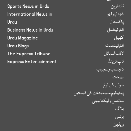
تازہ ترین
Sports News in Urdu
غزہ لہو لہو
International News in
پاکستان
Urdu
انٹر نیشنل
Business News in Urdu
کھیل
Urdu Magazine
انٹرٹینمنٹ
Urdu Blogs
لائف اسٹائل
The Express Tribune
ٹاپ ٹرینڈ
Express Entertainment
دلچسپ و عجیب
صحت
سونے کے نرخ
پیٹرولیم مصنوعات کی قیمتیں
سائنس و ٹیکنالوجی
بلاگ
بزنس
ویڈیوز