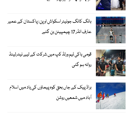
ہانگ کانگ جونیئر اسکواش اوپن: پاکستان کے عمیر
عارف انڈر 17 چیمپیئن بن گئے
قومی ہاکی ٹیم ورلڈ کپ میں شرکت کے لیے نیدرلینڈ
روانہ ہو گئی
براڈ پیک کے جاں بحق کوہ پیماؤں کی یاد میں اسلام
آباد میں شمعیں روشن