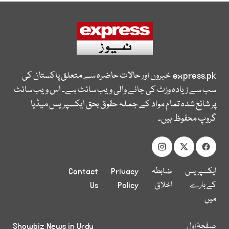
express.pk
خبروں اور حالات حاضرہ سے متعلق پاکستان کی
سب سے زیادہ وزٹ کی جانے والی ویب سائٹ ہے۔ اس ویب سائٹ
پر شائع شدہ تمام مواد کے جملہ حقوق بحق ایکسپریس میڈیا
گروپ محفوظ ہیں۔
ایکسپریس
ضابطہ
Privacy
Contact
کے بارے
اخلاق
Policy
Us
میں
صفحۂ اول
Showbiz News in Urdu