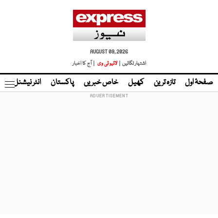
AUGUST 09, 2026
اشتہار لگائیں |
لائیو ٹی وی
| آج کا اخبار
صفحۂ اول
تازہ ترین
کھیل
خاص خبریں
پاکستان
انٹر نیشنل
ٹا