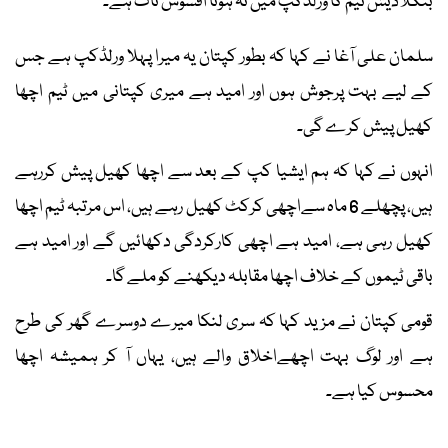
بنگلادیش ٹیم کا ورلڈکپ میں نہ ہونا افسوس ناک ہے۔
سلمان علی آغا نے کہا کہ بطور کپتان یہ میرا پہلا ورلڈکپ ہے جس
کے لیے بہت پرجوش ہوں اور امید ہے میری کپتانی میں ٹیم اچھا
کھیل پیش کرے گی۔
انہوں نے کہا کہ ہم ایشیا کپ کے بعد سے اچھا کھیل پیش کررہے
ہیں، پچھلے 6 ماہ سےاچھی کرکٹ کھیل رہے ہیں، اس مرتبہ ٹیم اچھا
کھیل رہی ہے، امید ہے اچھی کارکردگی دکھائیں گے اور امید ہے
باقی ٹیموں کے خلاف اچھا مقابلہ دیکھنے کو ملے گا۔
قومی کپتان نے مزید کہا کہ سری لنکا میرے دوسرے گھر کی طرح
ہے اور لوگ بہت اچھےاخلاق والے ہیں، یہاں آ کر ہمیشہ اچھا
محسوس کیا ہے۔