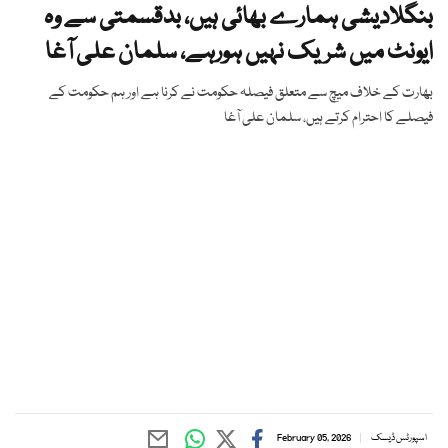
بنگلادیشی ہمارے بھائی ہیں، بدقسمتی سے وہ
ایونٹ میں شریک نہیں ہورہے، سلمان علی آغا
بھارت کے خلاف میچ سے متعلق فیصلہ حکومت نے کرنا ہے اور ہم حکومت کے
فیصلے کا احترام کرتے ہیں، سلمان علی آغا
اسپورٹس ڈیسک
February 05, 2026