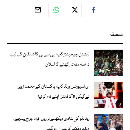
متعلقہ
نیشنل چیمپئنز کپ؛ پی سی بی کا شائقین کے لیے
داخلہ مفت رکھنے کا اعلان
ای اسپورٹس ورلڈ کپ: پاکستان کے محمد زبیر
نے’ٹیکن 8‘کا ٹائٹل اپنے نام کر لیا
رونالڈو کی شادی دیکھنے ہزاروں افراد چرچ پہنچے،
دولہا دیکھ کر حیران رہ گئے