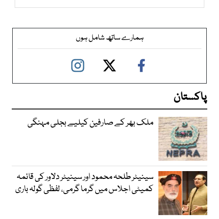
ہمارے ساتھ شامل ہوں
پاکستان
ملک بھر کے صارفین کیلیے بجلی مہنگی
سینیٹر طلحہ محمود اور سینیٹر دلاور کی قائمہ
کمیٹی اجلاس میں گرما گرمی، لفظی گولہ باری