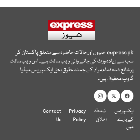
express.pk
خبروں اور حالات حاضرہ سے متعلق پاکستان کی
سب سے زیادہ وزٹ کی جانے والی ویب سائٹ ہے۔ اس ویب سائٹ
پر شائع شدہ تمام مواد کے جملہ حقوق بحق ایکسپریس میڈیا
گروپ محفوظ ہیں۔
ایکسپریس
ضابطہ
Privacy
Contact
کے بارے
اخلاق
Policy
Us
میں