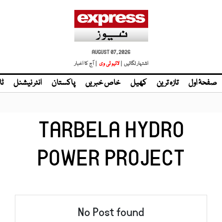
AUGUST 07, 2026
اشتہار لگائیں |
لائیو ٹی وی
| آج کا اخبار
صفحۂ اول
تازہ ترین
کھیل
خاص خبریں
پاکستان
انٹر نیشنل
ٹا
TARBELA HYDRO
POWER PROJECT
No Post found