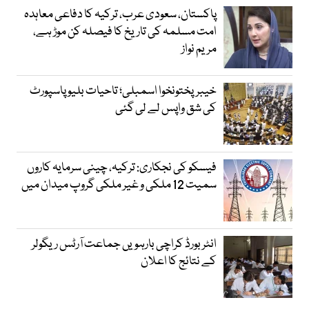
پاکستان، سعودی عرب، ترکیہ کا دفاعی معاہدہ
امت مسلمہ کی تاریخ کا فیصلہ کن موڑ ہے،
مریم نواز
خیبرپختونخوا اسمبلی؛ تاحیات بلیو پاسپورٹ
کی شق واپس لے لی گئی
فیسکو کی نجکاری: ترکیہ، چینی سرمایہ کاروں
سمیت 12 ملکی و غیر ملکی گروپ میدان میں
انٹر بورڈ کراچی بارہویں جماعت آرٹس ریگولر
کے نتائج کا اعلان