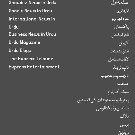
صفحۂ اول
Showbiz News in Urdu
تازہ ترین
Sports News in Urdu
غزہ لہو لہو
International News in
پاکستان
Urdu
Business News in Urdu
انٹر نیشنل
Urdu Magazine
کھیل
Urdu Blogs
انٹرٹینمنٹ
The Express Tribune
لائف اسٹائل
Express Entertainment
ٹاپ ٹرینڈ
دلچسپ و عجیب
صحت
سونے کے نرخ
پیٹرولیم مصنوعات کی قیمتیں
سائنس و ٹیکنالوجی
بلاگ
بزنس
ویڈیوز