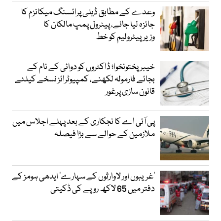
وعدے کے مطابق ڈیلی پرائسنگ میکانزم کا
جائزہ لیا جائے، پیٹرول پمپ مالکان کا
وزیرپیٹرولیم کو خط
خیبرپختونخوا؛ ڈاکٹروں کو دوائی کے نام کے
بجائے فارمولہ لکھنے، کمپیوٹرائز نسخے کیلئے
قانون سازی پرغور
پی آئی اے کا نجکاری کے بعد پہلے اجلاس میں
ملازمین کے حوالے سے بڑا فیصلہ
’غریبوں اور لاوارثوں کے سہارے‘ ایدھی ہومز کے
دفتر میں 65 لاکھ روپے کی ڈکیتی