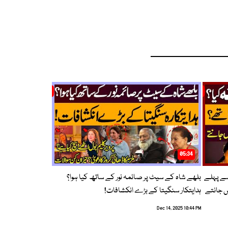
05:34
سے پہلے
بلھے شاہ کے سیٹ پر صائمہ نور کے ساتھ کیا ہوا؟
ں جانتے
ہدایتکار سنگیتا کے بڑے انکشافات!
Dec 14, 2025 10:44 PM