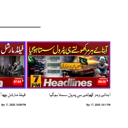
07:04
08:36
آبنائے ہرمز کھولتے ہی پٹرول سستا ہوگیا
فیلڈ مارشل چھا گئے
Apr 17, 2026 10:08 PM
Apr 17, 2026 10:11 PM