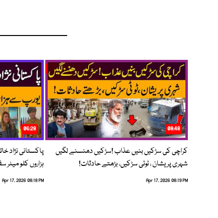
06:28
08:48
کراچی کی سڑکیں بنیں عذاب !سڑکیں دھنسنے لگیں
پاکستانی نژاد خات
شہری پریشان ، ٹوٹی سڑکیں، بڑھتے حادثات!
ہزاروں کلو میٹر س
Apr 17, 2026 08:18 PM
Apr 17, 2026 08:19 PM