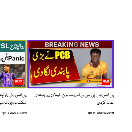
10:33
01:11
پی ایس ایل: پی سی بی نے زمبابوین کھلاڑی پر پابندی
پی ایس ایل: راول
عائد کردی
شکست، ایونٹ سے 
Apr 11, 2026 01:13 PM
Apr 14, 2026 03:29 PM