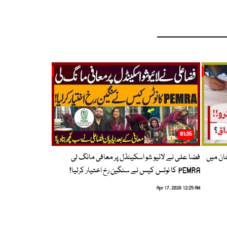
01:35
حان میں
فضا علی نے لائیو شو اسکینڈل پر معافی مانگ لی
PEMRA کا نوٹس کیس نے سنگین رخ اختیار کرلیا!
Apr 17, 2026 12:25 AM