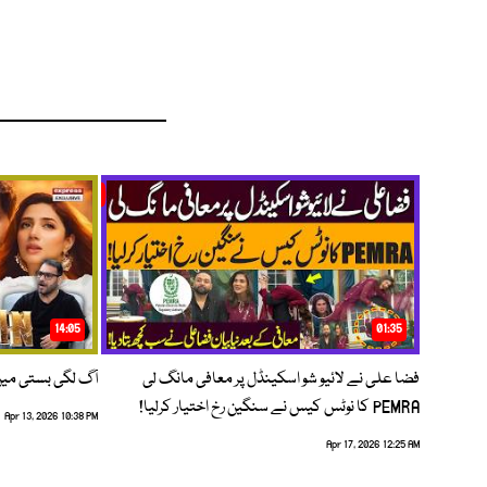
14:05
01:35
فضا علی نے لائیو شو اسکینڈل پر معافی مانگ لی
آگ لگی بستی می
PEMRA کا نوٹس کیس نے سنگین رخ اختیار کرلیا!
Apr 13, 2026 10:38 PM
Apr 17, 2026 12:25 AM