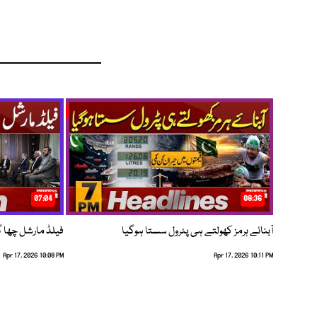
07:04
08:36
آبنائے ہرمز کھولتے ہی پٹرول سستا ہوگیا
فیلڈ مارشل چھا گئے
Apr 17, 2026 10:08 PM
Apr 17, 2026 10:11 PM