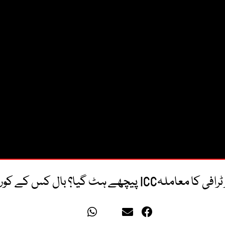
لہICC پیچھے ہٹ گیا؟ بال کس کے کورٹ میں؟