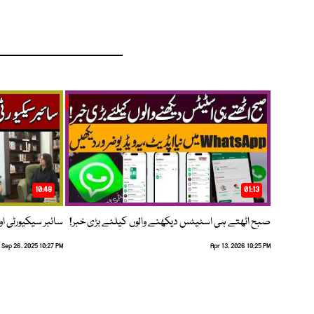
10:48
01:13
صبح اٹھتے ہی اسٹیٹس دیکھنے والوں کیلئے بڑی خبر!
سائبر سیکیورٹی اور
Sep 26, 2025 10:27 PM
Apr 13, 2026 10:25 PM