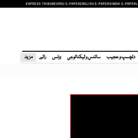
EXPRESS TRIBUNE
URDU E-PAPER
ENGLISH E-PAPER
SINDHI E-PAPER
L
دلچسپ و عجیب
سائنس و ٹیکنالوجی
بزنس
رائے
مزید