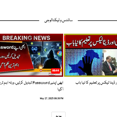
سائنس و ٹیکنالوجی
00:44
 ڈیٹا لیکس پر تعلیم کا نیا باب
ابھی اپنے Password تبدیل کرلیں، ورنہ اہ
آگیا
May 27, 2025 08:38 PM
مزید