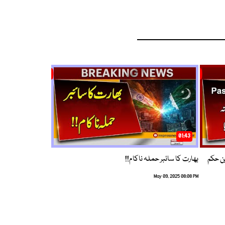
01:43
م ترین حکم
بھارت کا سائبر حملہ ناکام!!
May 09, 2025 08:08 PM