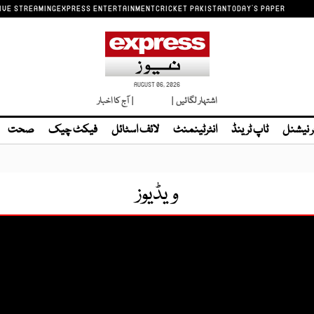
IVE STREAMING
EXPRESS ENTERTAINMENT
CRICKET PAKISTAN
TODAY'S PAPER
AUGUST 06, 2026
اشتہار لگائیں |
لائیو ٹی وی
| آج کا اخبار
ر نیشنل
ٹاپ ٹرینڈ
انٹرٹینمنٹ
لائف اسٹائل
فیکٹ چیک
صحت
ویڈیوز