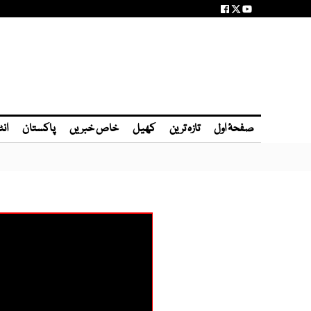
صفحۂ اول
تازہ ترین
کھیل
خاص خبریں
پاکستان
انٹ