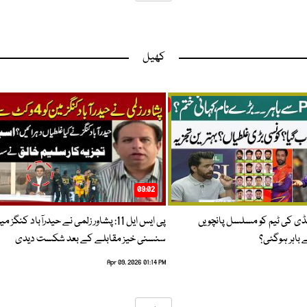
کھیل
09:02
پنڈی کی ٹیم کو مسلسل پانچویں
پی ایس ایل 11: پشاور زلمی نے حیدرآباد کنگز م
باہر ہوگئی؟
سنسنی خیز مقابلے کے بعد شکست دیدی
Apr 09, 2026 01:14 PM