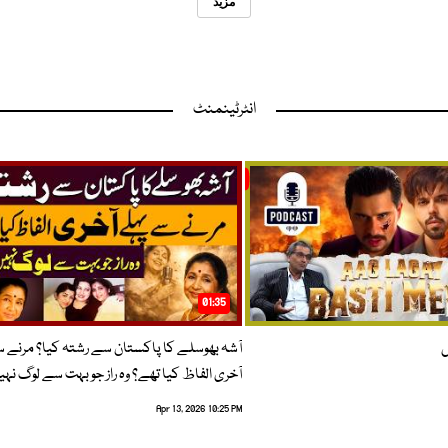
مزید
انٹرٹینمنٹ
01:35
ں
آشہ بھوسلے کا پاکستان سے رشتہ کیا؟ مرنے 
آخری الفاظ کیا تھے؟ وہ راز جو بہت سے لوگ نہی
Apr 13, 2026 10:25 PM