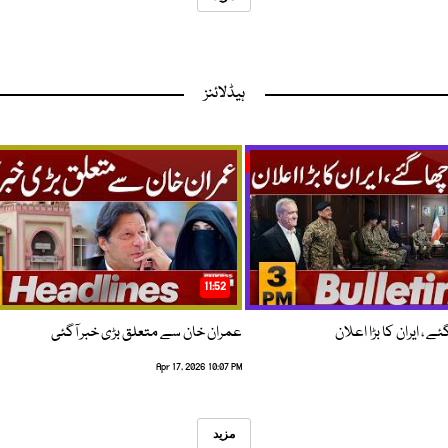
ہیڈلائنز
11:52
 ، ایران کا بڑا اعلان
عمران خان سے متعلق بڑی خبر آگئی
Apr 17, 2026 10:07 PM
مزید