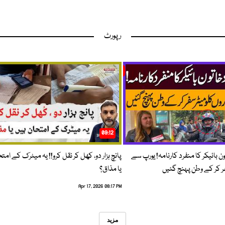
رپورٹ
09:12
ون بائیکر کا منفرد کارنامہ! یورپ سے
پانچ ہزار دو، کھل کر نقل کرو!! یہ میٹرک کے امت
فر کر کے وطن پہنچ گئیں
یا مذاق؟
Apr 17, 2026 08:17 PM
مزید