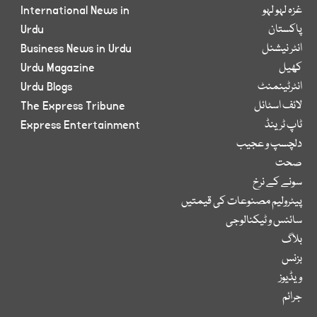
غزہ لہو لہو
International News in
پاکستان
Urdu
انٹر نیشنل
Business News in Urdu
کھیل
Urdu Magazine
انٹرٹینمنٹ
Urdu Blogs
لائف اسٹائل
The Express Tribune
ٹاپ ٹرینڈ
Express Entertainment
دلچسپ و عجیب
صحت
سونے کے نرخ
پیٹرولیم مصنوعات کی قیمتیں
سائنس و ٹیکنالوجی
بلاگ
بزنس
ویڈیوز
جرائم