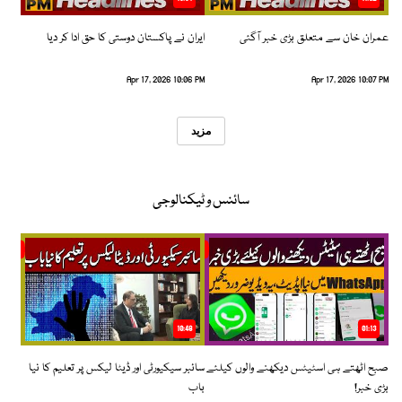
عمران خان سے متعلق بڑی خبر آگئی
ایران نے پاکستان دوستی کا حق ادا کر دیا
Apr 17, 2026 10:06 PM
Apr 17, 2026 10:07 PM
مزید
سائنس و ٹیکنالوجی
10:48
01:13
صبح اٹھتے ہی اسٹیٹس دیکھنے والوں کیلئے
سائبر سیکیورٹی اور ڈیٹا لیکس پر تعلیم کا نیا
بڑی خبر!
باب