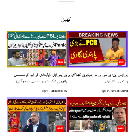
کھیل
10:33
01:11
پی ایس ایل: پی سی بی نے زمبابوین کھلاڑی پر
پی ایس ایل: راولپنڈی کی ٹیم کو مسلسل
پابندی عائد کردی
پانچویں شکست، ایونٹ سے باہر ہوگئی؟
Apr 11, 2026 01:13 PM
Apr 14, 2026 03:29 PM
06:43
09:02