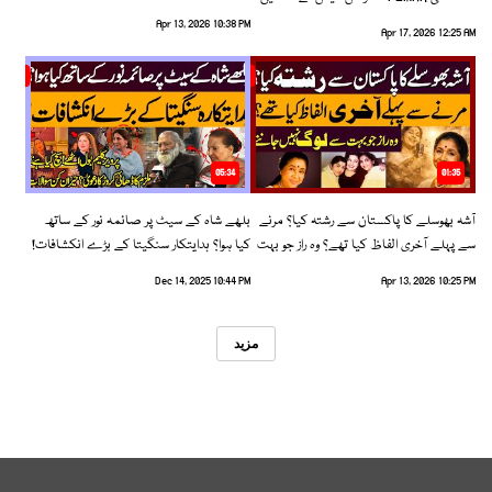
رخ اختیار کرلیا!
Apr 13, 2026 10:38 PM
Apr 17, 2026 12:25 AM
05:34
01:35
آشہ بھوسلے کا پاکستان سے رشتہ کیا؟ مرنے
بلھے شاہ کے سیٹ پر صائمہ نور کے ساتھ
سے پہلے آخری الفاظ کیا تھے؟ وہ راز جو بہت
کیا ہوا؟ ہدایتکار سنگیتا کے بڑے انکشافات!
سے لوگ نہیں جانتے
Dec 14, 2025 10:44 PM
Apr 13, 2026 10:25 PM
مزید