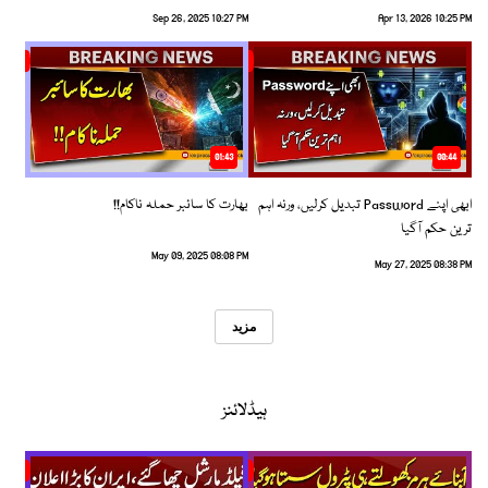
Sep 26, 2025 10:27 PM
Apr 13, 2026 10:25 PM
01:43
00:44
ابھی اپنے Password تبدیل کرلیں، ورنہ اہم
بھارت کا سائبر حملہ ناکام!!
ترین حکم آگیا
May 09, 2025 08:08 PM
May 27, 2025 08:38 PM
مزید
ہیڈلائنز