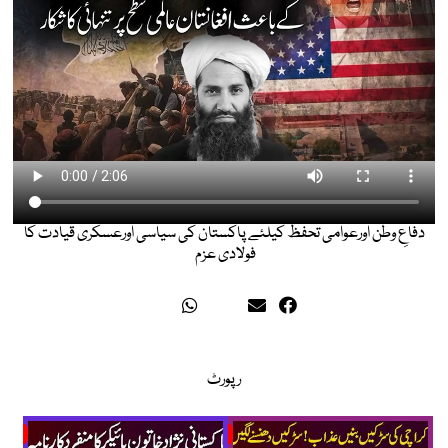
دفاعِ وطن اورعوامی تحفظ کیلئے پاکستان کی سیاسی اورعسکری قیادت کا
فولادی عزم
رپورٹ