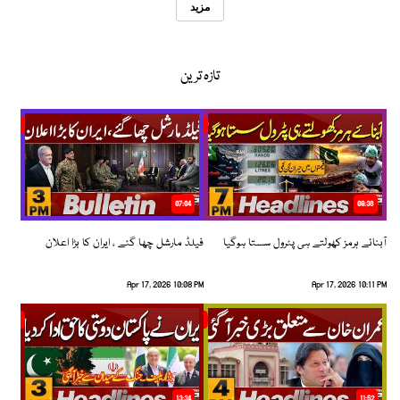
مزید
تازہ ترین
07:04
08:36
آبنائے ہرمز کھولتے ہی پٹرول سستا ہوگیا
فیلڈ مارشل چھا گئے ، ایران کا بڑا اعلان
Apr 17, 2026 10:08 PM
Apr 17, 2026 10:11 PM
13:34
11:52