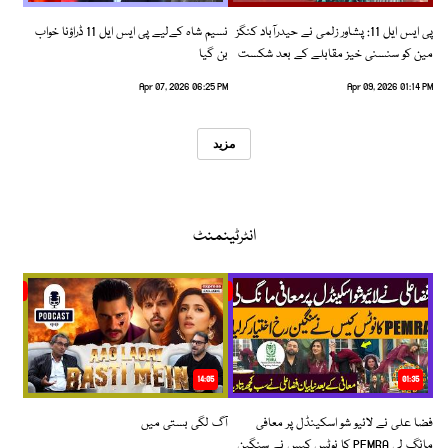
پی ایس ایل 11: پشاور زلمی نے حیدرآباد کنگز
نسیم شاہ کےلیے پی ایس ایل 11 ڈراؤنا خواب
مین کو سنسنی خیز مقابلے کے بعد شکست
بن گیا
دیدی
Apr 07, 2026 06:25 PM
Apr 09, 2026 01:14 PM
مزید
انٹرٹینمنٹ
14:05
01:35
فضا علی نے لائیو شو اسکینڈل پر معافی
آگ لگی بستی میں
مانگ لی PEMRA کا نوٹس کیس نے سنگین