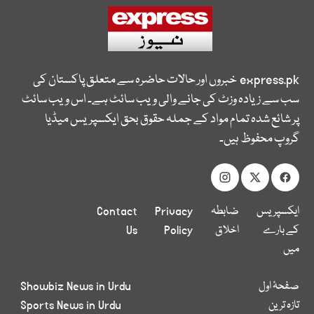
express.pk
خبروں اور حالات حاضرہ سے متعلق پاکستان کی
سب سے زیادہ وزٹ کی جانے والی ویب سائٹ ہے۔ اس ویب سائٹ
پر شائع شدہ تمام مواد کے جملہ حقوق بحق ایکسپریس میڈیا
گروپ محفوظ ہیں۔
ایکسپریس
ضابطہ
Privacy
Contact
کے بارے
اخلاق
Policy
Us
میں
صفحۂ اول
Showbiz News in Urdu
تازہ ترین
Sports News in Urdu