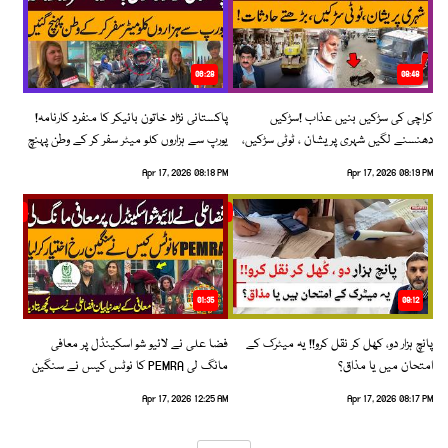
06:28
08:48
کراچی کی سڑکیں بنیں عذاب !سڑکیں
پاکستانی نژاد خاتون بائیکر کا منفرد کارنامہ!
دھنسنے لگیں شہری پریشان ، ٹوٹی سڑکیں،
یورپ سے ہزاروں کلو میٹر سفر کر کے وطن پہنچ
بڑھتے حادثات!
گئیں
Apr 17, 2026 08:18 PM
Apr 17, 2026 08:19 PM
01:35
09:12
پانچ ہزار دو، کھل کر نقل کرو!! یہ میٹرک کے
فضا علی نے لائیو شو اسکینڈل پر معافی
امتحان میں یا مذاق؟
مانگ لی PEMRA کا نوٹس کیس نے سنگین
رخ اختیار کرلیا!
Apr 17, 2026 12:25 AM
Apr 17, 2026 08:17 PM