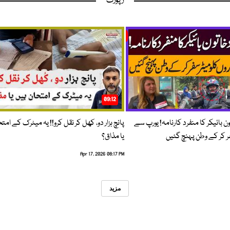
رپورٹ
09:12
ون بائیکر کا منفرد کارنامہ! یورپ سے
پانچ ہزار دو، کھل کر نقل کرو!! یہ میٹرک کے امت
فر کر کے وطن پہنچ گئیں
یا مذاق؟
Apr 17, 2026 08:17 PM
مزید