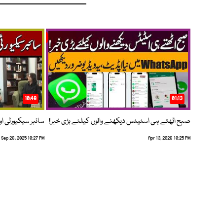
10:48
01:13
صبح اٹھتے ہی اسٹیٹس دیکھنے والوں کیلئے بڑی خبر!
سائبر سیکیورٹی اور
Sep 26, 2025 10:27 PM
Apr 13, 2026 10:25 PM