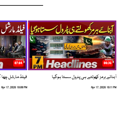
07:04
08:36
آبنائے ہرمز کھولتے ہی پٹرول سستا ہوگیا
فیلڈ مارشل چھا گئے
Apr 17, 2026 10:08 PM
Apr 17, 2026 10:11 PM