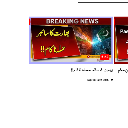
01:43
م ترین حکم
بھارت کا سائبر حملہ ناکام!!
May 09, 2025 08:08 PM