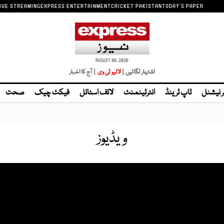
IVE STREAMING
EXPRESS ENTERTAINMENT
CRICKET PAKISTAN
TODAY'S PAPER
AUGUST 08, 2026
اشتہار لگائیں |
لائیو ٹی وی
| آج کا اخبار
ر نیشنل
ٹاپ ٹرینڈ
انٹرٹینمنٹ
لائف اسٹائل
فیکٹ چیک
صحت
ویڈیوز