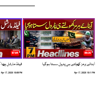
07:04
08:36
آبنائے ہرمز کھولتے ہی پٹرول سستا ہوگیا
فیلڈ مارشل چھا گئے
Apr 17, 2026 10:08 PM
Apr 17, 2026 10:11 PM