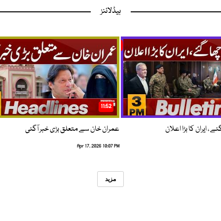
ہیڈلائنز
11:52
 ، ایران کا بڑا اعلان
عمران خان سے متعلق بڑی خبر آگئی
Apr 17, 2026 10:07 PM
مزید