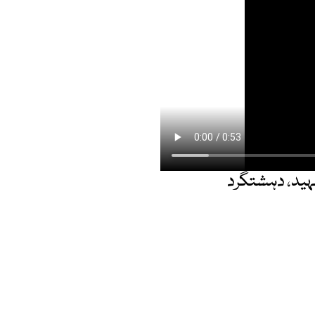
شتگردوں کے درمیان جھڑپیں، 6 شہری شہید، دہشتگرد