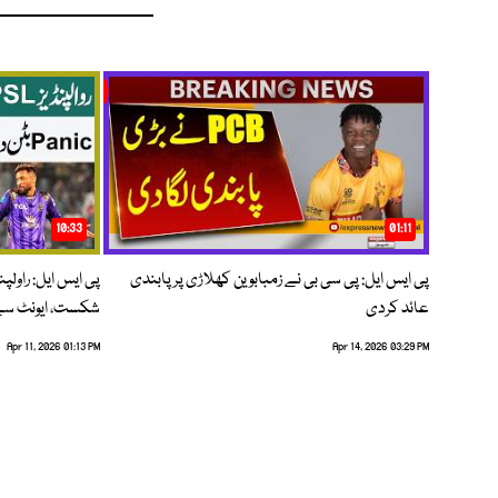
10:33
01:11
پی ایس ایل: پی سی بی نے زمبابوین کھلاڑی پر پابندی
پی ایس ایل: راول
عائد کردی
شکست، ایونٹ سے 
Apr 11, 2026 01:13 PM
Apr 14, 2026 03:29 PM