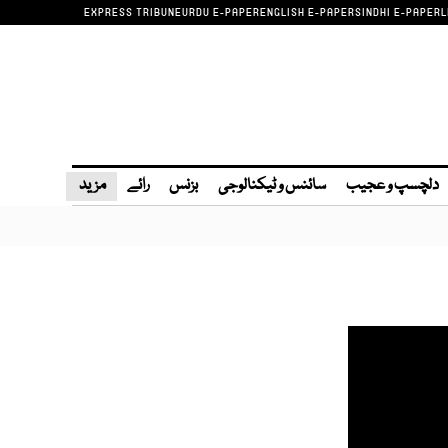
EXPRESS TRIBUNE
URDU E-PAPER
ENGLISH E-PAPER
SINDHI E-PAPER
L
دلچسپ و عجیب
سائنس و ٹیکنالوجی
بزنس
رائے
مزید