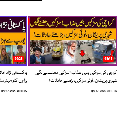
06:28
08:48
کراچی کی سڑکیں بنیں عذاب !سڑکیں دھنسنے لگیں
پاکستانی نژاد خات
شہری پریشان ، ٹوٹی سڑکیں، بڑھتے حادثات!
ہزاروں کلو میٹر س
Apr 17, 2026 08:18 PM
Apr 17, 2026 08:19 PM