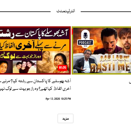
انٹرٹینمنٹ
01:35
ں
آشہ بھوسلے کا پاکستان سے رشتہ کیا؟ مرنے 
آخری الفاظ کیا تھے؟ وہ راز جو بہت سے لوگ نہی
Apr 13, 2026 10:25 PM
مزید