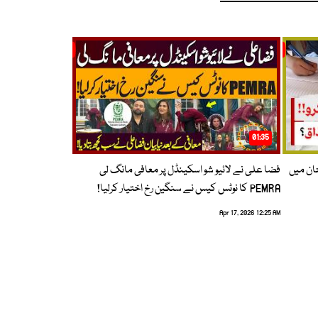
01:35
حان میں
فضا علی نے لائیو شو اسکینڈل پر معافی مانگ لی
PEMRA کا نوٹس کیس نے سنگین رخ اختیار کرلیا!
Apr 17, 2026 12:25 AM