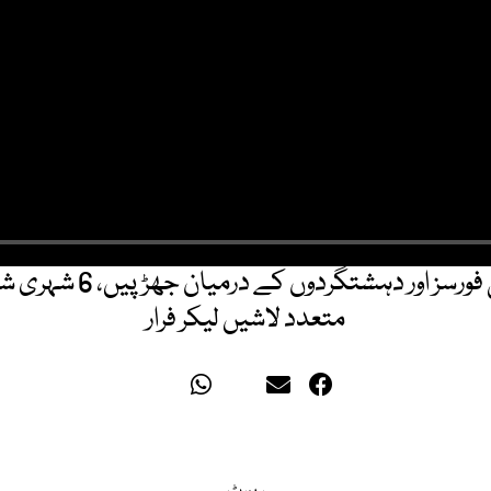
ہنگو؛ سیکیورٹی فورسز اور دہ
متعدد لاشیں لیکر فرار