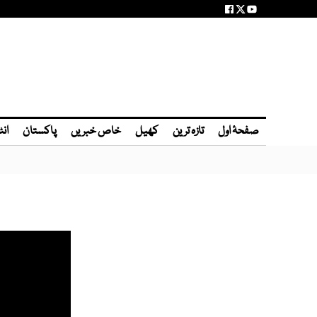
صفحۂ اول
تازہ ترین
کھیل
خاص خبریں
پاکستان
انٹ