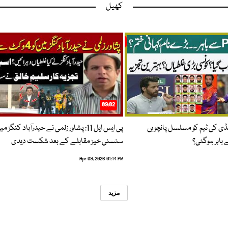
کھیل
09:02
پنڈی کی ٹیم کو مسلسل پانچویں
پی ایس ایل 11: پشاور زلمی نے حیدرآباد کنگز م
باہر ہوگئی؟
سنسنی خیز مقابلے کے بعد شکست دیدی
Apr 09, 2026 01:14 PM
مزید