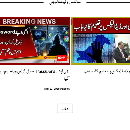
سائنس و ٹیکنالوجی
00:44
 ڈیٹا لیکس پر تعلیم کا نیا باب
ابھی اپنے Password تبدیل کرلیں، ورنہ اہ
آگیا
May 27, 2025 08:38 PM
مزید