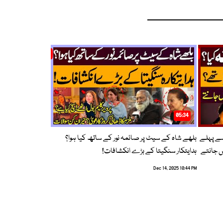
05:34
سے پہلے
بلھے شاہ کے سیٹ پر صائمہ نور کے ساتھ کیا ہوا؟
ں جانتے
ہدایتکار سنگیتا کے بڑے انکشافات!
Dec 14, 2025 10:44 PM