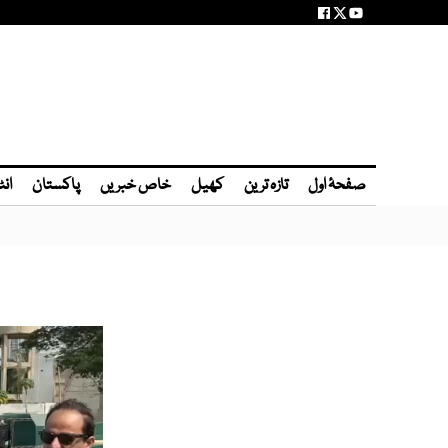
صفحۂ اول
تازہ ترین
کھیل
خاص خبریں
پاکستان
انٹ