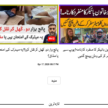
09:12
ون بائیکر کا منفرد کارنامہ! یورپ سے
پانچ ہزار دو، کھل کر نقل کرو!! یہ میٹرک کے امت
فر کر کے وطن پہنچ گئیں
یا مذاق؟
Apr 17, 2026 08:17 PM
مزید
تازہ ترین