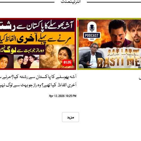
انٹرٹینمنٹ
01:35
ں
آشہ بھوسلے کا پاکستان سے رشتہ کیا؟ مرنے 
آخری الفاظ کیا تھے؟ وہ راز جو بہت سے لوگ نہی
Apr 13, 2026 10:25 PM
مزید