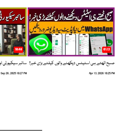
10:48
01:13
صبح اٹھتے ہی اسٹیٹس دیکھنے والوں کیلئے بڑی خبر!
سائبر سیکیورٹی اور
Sep 26, 2025 10:27 PM
Apr 13, 2026 10:25 PM