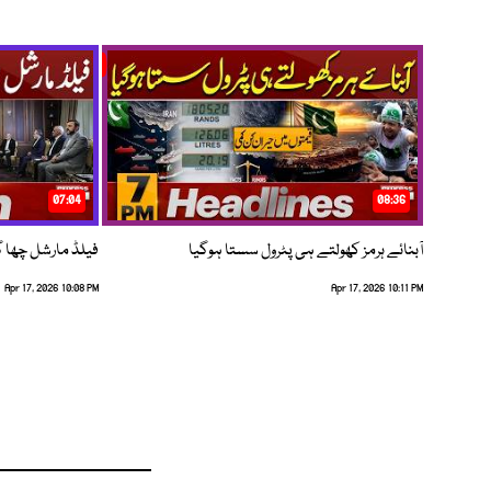
07:04
08:36
آبنائے ہرمز کھولتے ہی پٹرول سستا ہوگیا
فیلڈ مارشل چھا گئے
Apr 17, 2026 10:08 PM
Apr 17, 2026 10:11 PM