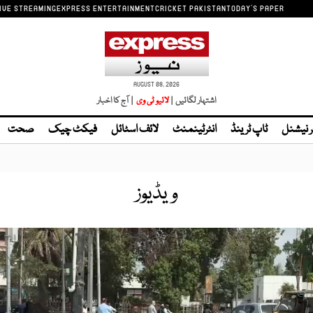
IVE STREAMING
EXPRESS ENTERTAINMENT
CRICKET PAKISTAN
TODAY'S PAPER
AUGUST 08, 2026
اشتہار لگائیں |
| آج کا اخبار
ر نیشنل
ٹاپ ٹرینڈ
انٹرٹینمنٹ
لائف اسٹائل
فیکٹ چیک
صحت
ویڈیوز