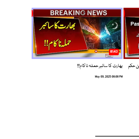
01:43
م ترین حکم
بھارت کا سائبر حملہ ناکام!!
May 09, 2025 08:08 PM