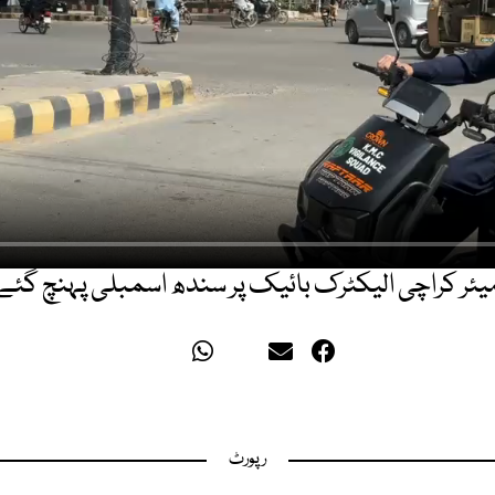
یئر کراچی الیکٹرک بائیک پر سندھ اسمبلی پہنچ گئے
رپورٹ