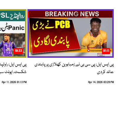
10:33
01:11
پی ایس ایل: پی سی بی نے زمبابوین کھلاڑی پر پابندی
پی ایس ایل: راول
عائد کردی
شکست، ایونٹ سے 
Apr 11, 2026 01:13 PM
Apr 14, 2026 03:29 PM