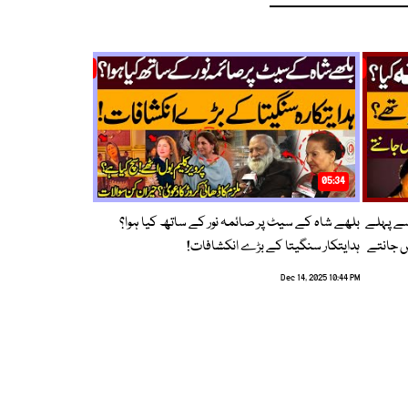
05:34
سے پہلے
بلھے شاہ کے سیٹ پر صائمہ نور کے ساتھ کیا ہوا؟
ں جانتے
ہدایتکار سنگیتا کے بڑے انکشافات!
Dec 14, 2025 10:44 PM