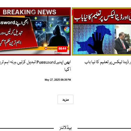
00:44
 ڈیٹا لیکس پر تعلیم کا نیا باب
ابھی اپنے Password تبدیل کرلیں، ورنہ اہ
آگیا
May 27, 2025 08:38 PM
مزید
ہیڈلائنز