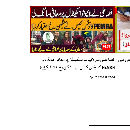
01:35
حان میں
فضا علی نے لائیو شو اسکینڈل پر معافی مانگ لی
PEMRA کا نوٹس کیس نے سنگین رخ اختیار کرلیا!
Apr 17, 2026 12:25 AM