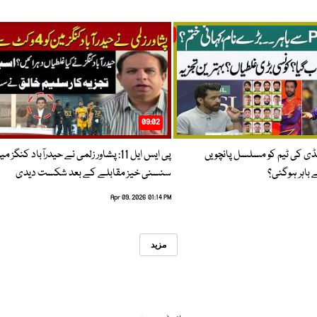
09:02
پنڈی کی ٹیم کو مسلسل پانچویں
پی ایس ایل 11: پشاور زلمی نے حیدرآباد کنگز م
باہر ہوگئی؟
سنسنی خیز مقابلے کے بعد شکست دیدی
Apr 09, 2026 01:14 PM
مزید