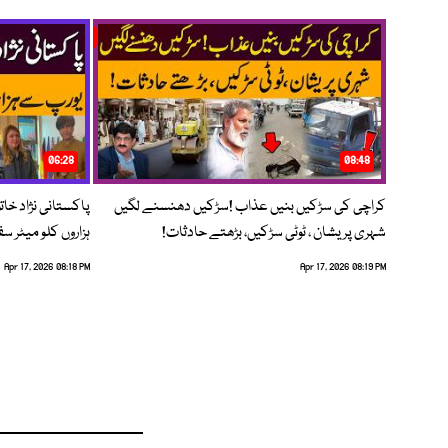
06:28
08:48
کراچی کی سڑکیں بنیں عذاب !سڑکیں دھنسنے لگیں
پاکستانی نژاد خات
شہری پریشان ، ٹوٹی سڑکیں، بڑھتے حادثات!
ہزاروں کلو میٹر س
Apr 17, 2026 08:18 PM
Apr 17, 2026 08:19 PM