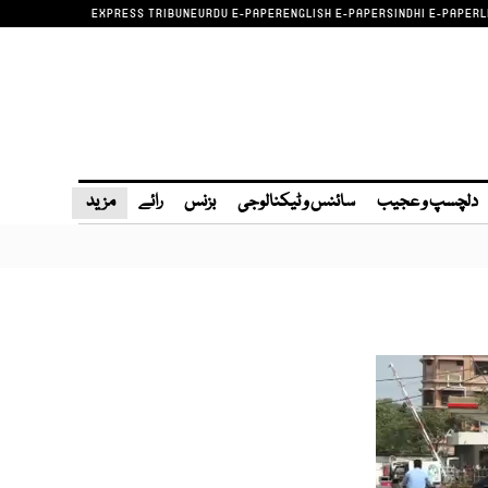
EXPRESS TRIBUNE
URDU E-PAPER
ENGLISH E-PAPER
SINDHI E-PAPER
L
دلچسپ و عجیب
سائنس و ٹیکنالوجی
بزنس
رائے
مزید