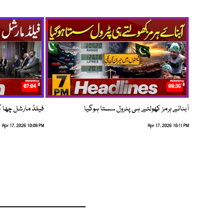
07:04
08:36
آبنائے ہرمز کھولتے ہی پٹرول سستا ہوگیا
فیلڈ مارشل چھا گئے
Apr 17, 2026 10:08 PM
Apr 17, 2026 10:11 PM