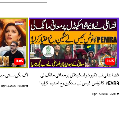
14:05
01:35
فضا علی نے لائیو شو اسکینڈل پر معافی مانگ لی
آگ لگی بستی می
PEMRA کا نوٹس کیس نے سنگین رخ اختیار کرلیا!
Apr 13, 2026 10:38 PM
Apr 17, 2026 12:25 AM