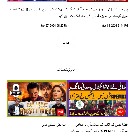
پی ایس ایل 11: پشاور زلمی نے حیدرآباد کنگز
نسیم شاہ کےلیے پی ایس ایل 11 ڈراؤنا خواب
مین کو سنسنی خیز مقابلے کے بعد شکست
بن گیا
دیدی
Apr 07, 2026 06:25 PM
Apr 09, 2026 01:14 PM
مزید
انٹرٹینمنٹ
14:05
01:35
فضا علی نے لائیو شو اسکینڈل پر معافی
آگ لگی بستی میں
مانگ لی PEMRA کا نوٹس کیس نے سنگین