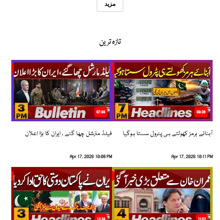
مزید
تازہ ترین
07:04
08:36
آبنائے ہرمز کھولتے ہی پٹرول سستا ہوگیا
فیلڈ مارشل چھا گئے ، ایران کا بڑا اعلان
Apr 17, 2026 10:08 PM
Apr 17, 2026 10:11 PM
13:34
11:52