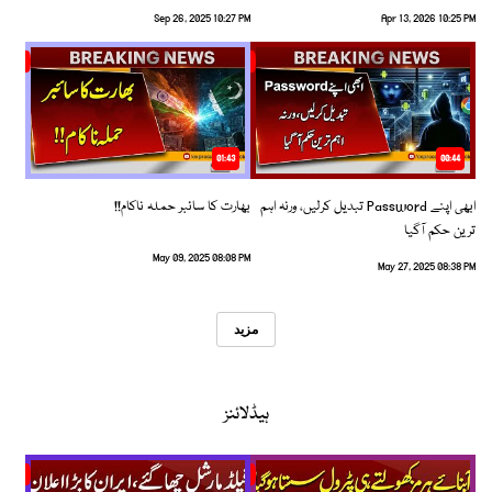
Sep 26, 2025 10:27 PM
Apr 13, 2026 10:25 PM
01:43
00:44
ابھی اپنے Password تبدیل کرلیں، ورنہ اہم
بھارت کا سائبر حملہ ناکام!!
ترین حکم آگیا
May 09, 2025 08:08 PM
May 27, 2025 08:38 PM
مزید
ہیڈلائنز