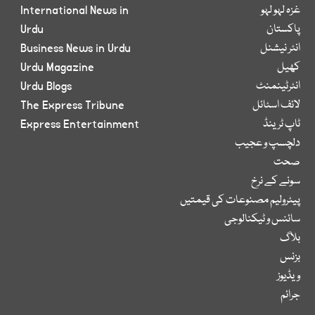
غزہ لہو لہو
International News in
پاکستان
Urdu
انٹر نیشنل
Business News in Urdu
کھیل
Urdu Magazine
انٹرٹینمنٹ
Urdu Blogs
لائف اسٹائل
The Express Tribune
ٹاپ ٹرینڈ
Express Entertainment
دلچسپ و عجیب
صحت
سونے کے نرخ
پیٹرولیم مصنوعات کی قیمتیں
سائنس و ٹیکنالوجی
بلاگ
بزنس
ویڈیوز
جرائم