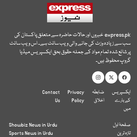
express.pk
خبروں اور حالات حاضرہ سے متعلق پاکستان کی
سب سے زیادہ وزٹ کی جانے والی ویب سائٹ ہے۔ اس ویب سائٹ
پر شائع شدہ تمام مواد کے جملہ حقوق بحق ایکسپریس میڈیا
گروپ محفوظ ہیں۔
ایکسپریس
ضابطہ
Privacy
Contact
کے بارے
اخلاق
Policy
Us
میں
صفحۂ اول
Showbiz News in Urdu
تازہ ترین
Sports News in Urdu