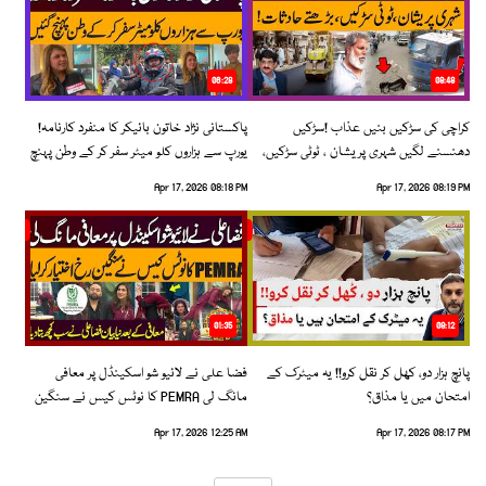
06:28
08:48
کراچی کی سڑکیں بنیں عذاب !سڑکیں
پاکستانی نژاد خاتون بائیکر کا منفرد کارنامہ!
دھنسنے لگیں شہری پریشان ، ٹوٹی سڑکیں،
یورپ سے ہزاروں کلو میٹر سفر کر کے وطن پہنچ
بڑھتے حادثات!
گئیں
Apr 17, 2026 08:18 PM
Apr 17, 2026 08:19 PM
01:35
09:12
پانچ ہزار دو، کھل کر نقل کرو!! یہ میٹرک کے
فضا علی نے لائیو شو اسکینڈل پر معافی
امتحان میں یا مذاق؟
مانگ لی PEMRA کا نوٹس کیس نے سنگین
رخ اختیار کرلیا!
Apr 17, 2026 12:25 AM
Apr 17, 2026 08:17 PM