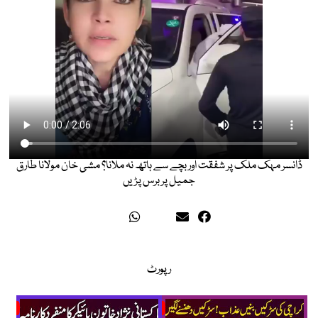
ڈانسر مہک ملک پر شفقت اور بچے سے ہاتھ نہ ملانا؟ مشی خان مولانا طارق
جمیل پر برس پڑیں
رپورٹ