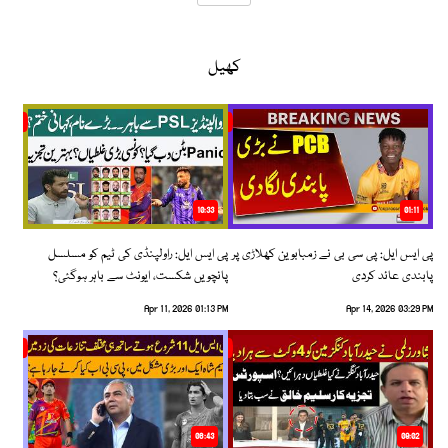
کھیل
10:33
01:11
پی ایس ایل: پی سی بی نے زمبابوین کھلاڑی پر
پی ایس ایل: راولپنڈی کی ٹیم کو مسلسل
پابندی عائد کردی
پانچویں شکست، ایونٹ سے باہر ہوگئی؟
Apr 11, 2026 01:13 PM
Apr 14, 2026 03:29 PM
06:43
09:02