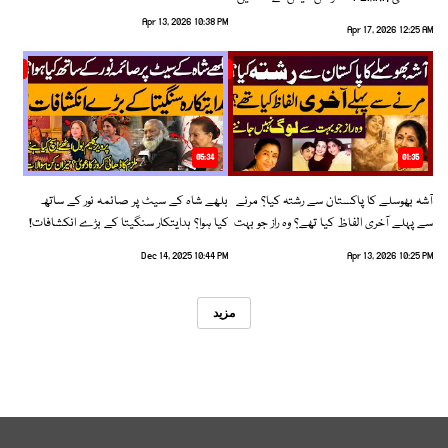
رخ اختیار کرلیا!
Apr 13, 2026 10:38 PM
Apr 17, 2026 12:25 AM
05:34
01:35
آشہ بھوسلے کا پاکستان سے رشتہ کیا؟ مرنے
بلھے شاہ کے سیٹ پر صائمہ نور کے ساتھ
سے پہلے آخری الفاظ کیا تھے؟ وہ راز جو بہت
کیا ہوا؟ ہدایتکار سنگیتا کے بڑے انکشافات!
سے لوگ نہیں جانتے
Dec 14, 2025 10:44 PM
Apr 13, 2026 10:25 PM
مزید