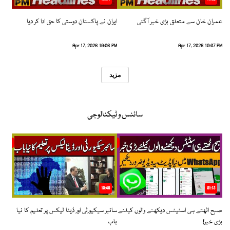
عمران خان سے متعلق بڑی خبر آگئی
ایران نے پاکستان دوستی کا حق ادا کر دیا
Apr 17, 2026 10:06 PM
Apr 17, 2026 10:07 PM
مزید
سائنس و ٹیکنالوجی
10:48
01:13
صبح اٹھتے ہی اسٹیٹس دیکھنے والوں کیلئے
سائبر سیکیورٹی اور ڈیٹا لیکس پر تعلیم کا نیا
بڑی خبر!
باب