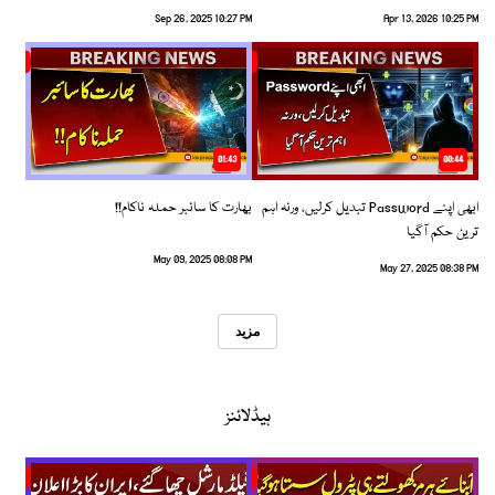
Sep 26, 2025 10:27 PM
Apr 13, 2026 10:25 PM
01:43
00:44
ابھی اپنے Password تبدیل کرلیں، ورنہ اہم
بھارت کا سائبر حملہ ناکام!!
ترین حکم آگیا
May 09, 2025 08:08 PM
May 27, 2025 08:38 PM
مزید
ہیڈلائنز