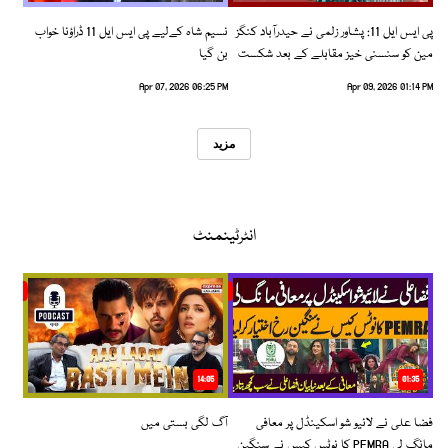
پی ایس ایل 11: پشاور زلمی نے حیدرآباد کنگز
نسیم شاہ کےلیے پی ایس ایل 11 ڈراؤنا خواب
مین کو سنسنی خیز مقابلے کے بعد شکست
بن گیا
دیدی
Apr 07, 2026 06:25 PM
Apr 09, 2026 01:14 PM
مزید
انٹرٹینمنٹ
14:05
01:35
فضا علی نے لائیو شو اسکینڈل پر معافی
آگ لگی بستی میں
مانگ لی PEMRA کا نوٹس کیس نے سنگین