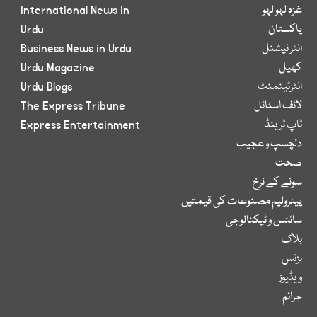
غزہ لہو لہو
International News in
پاکستان
Urdu
انٹر نیشنل
Business News in Urdu
کھیل
Urdu Magazine
انٹرٹینمنٹ
Urdu Blogs
لائف اسٹائل
The Express Tribune
ٹاپ ٹرینڈ
Express Entertainment
دلچسپ و عجیب
صحت
سونے کے نرخ
پیٹرولیم مصنوعات کی قیمتیں
سائنس و ٹیکنالوجی
بلاگ
بزنس
ویڈیوز
جرائم