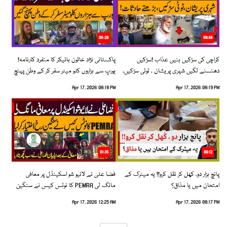
06:28
08:48
کراچی کی سڑکیں بنیں عذاب !سڑکیں
پاکستانی نژاد خاتون بائیکر کا منفرد کارنامہ!
دھنسنے لگیں شہری پریشان ، ٹوٹی سڑکیں،
یورپ سے ہزاروں کلو میٹر سفر کر کے وطن پہنچ
بڑھتے حادثات!
گئیں
Apr 17, 2026 08:18 PM
Apr 17, 2026 08:19 PM
01:35
09:12
پانچ ہزار دو، کھل کر نقل کرو!! یہ میٹرک کے
فضا علی نے لائیو شو اسکینڈل پر معافی
امتحان میں یا مذاق؟
مانگ لی PEMRA کا نوٹس کیس نے سنگین
رخ اختیار کرلیا!
Apr 17, 2026 12:25 AM
Apr 17, 2026 08:17 PM