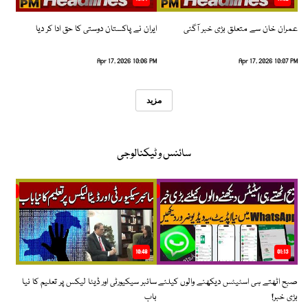
عمران خان سے متعلق بڑی خبر آگئی
ایران نے پاکستان دوستی کا حق ادا کر دیا
Apr 17, 2026 10:06 PM
Apr 17, 2026 10:07 PM
مزید
سائنس و ٹیکنالوجی
10:48
01:13
صبح اٹھتے ہی اسٹیٹس دیکھنے والوں کیلئے
سائبر سیکیورٹی اور ڈیٹا لیکس پر تعلیم کا نیا
بڑی خبر!
باب