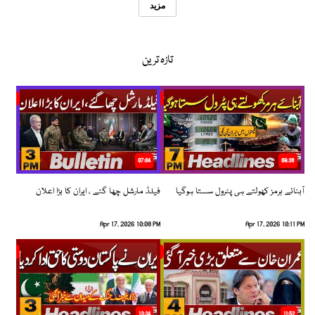
مزید
تازہ ترین
07:04
08:36
آبنائے ہرمز کھولتے ہی پٹرول سستا ہوگیا
فیلڈ مارشل چھا گئے ، ایران کا بڑا اعلان
Apr 17, 2026 10:08 PM
Apr 17, 2026 10:11 PM
13:34
11:52