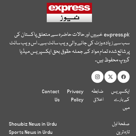
express.pk
خبروں اور حالات حاضرہ سے متعلق پاکستان کی
سب سے زیادہ وزٹ کی جانے والی ویب سائٹ ہے۔ اس ویب سائٹ
پر شائع شدہ تمام مواد کے جملہ حقوق بحق ایکسپریس میڈیا
گروپ محفوظ ہیں۔
ایکسپریس
ضابطہ
Privacy
Contact
کے بارے
اخلاق
Policy
Us
میں
صفحۂ اول
Showbiz News in Urdu
تازہ ترین
Sports News in Urdu