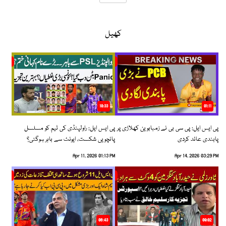
کھیل
10:33
01:11
پی ایس ایل: پی سی بی نے زمبابوین کھلاڑی پر
پی ایس ایل: راولپنڈی کی ٹیم کو مسلسل
پابندی عائد کردی
پانچویں شکست، ایونٹ سے باہر ہوگئی؟
Apr 11, 2026 01:13 PM
Apr 14, 2026 03:29 PM
06:43
09:02