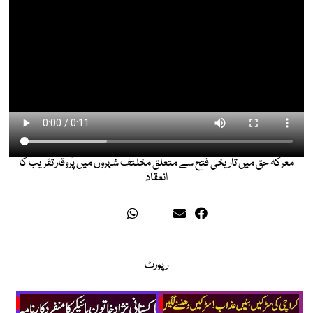
معرکہ حق میں تاریخی فتح سے متعلق مخلتف شہروں میں پُروقار تقریب کا
انعقاد
رپورٹ