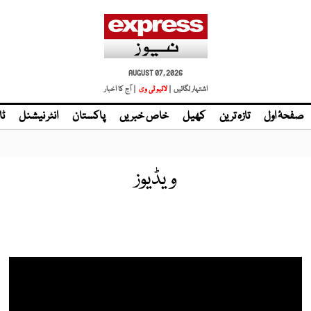
AUGUST 07, 2026
اشتہار لگائیں |
لائیو ٹی وی
| آج کا اخبار
صفحۂ اول
تازہ ترین
کھیل
خاص خبریں
پاکستان
انٹر نیشنل
ٹا
ویڈیوز