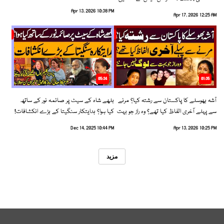
رخ اختیار کرلیا!
Apr 13, 2026 10:38 PM
Apr 17, 2026 12:25 AM
05:34
01:35
آشہ بھوسلے کا پاکستان سے رشتہ کیا؟ مرنے
بلھے شاہ کے سیٹ پر صائمہ نور کے ساتھ
سے پہلے آخری الفاظ کیا تھے؟ وہ راز جو بہت
کیا ہوا؟ ہدایتکار سنگیتا کے بڑے انکشافات!
سے لوگ نہیں جانتے
Dec 14, 2025 10:44 PM
Apr 13, 2026 10:25 PM
مزید