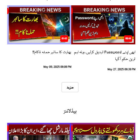
01:43
00:44
ابھی اپنے Password تبدیل کرلیں، ورنہ اہم
بھارت کا سائبر حملہ ناکام!!
ترین حکم آگیا
May 09, 2025 08:08 PM
May 27, 2025 08:38 PM
مزید
ہیڈلائنز