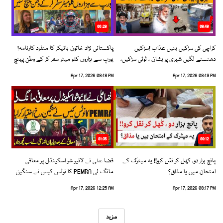
06:28
08:48
کراچی کی سڑکیں بنیں عذاب !سڑکیں
پاکستانی نژاد خاتون بائیکر کا منفرد کارنامہ!
دھنسنے لگیں شہری پریشان ، ٹوٹی سڑکیں،
یورپ سے ہزاروں کلو میٹر سفر کر کے وطن پہنچ
بڑھتے حادثات!
گئیں
Apr 17, 2026 08:18 PM
Apr 17, 2026 08:19 PM
01:35
09:12
پانچ ہزار دو، کھل کر نقل کرو!! یہ میٹرک کے
فضا علی نے لائیو شو اسکینڈل پر معافی
امتحان میں یا مذاق؟
مانگ لی PEMRA کا نوٹس کیس نے سنگین
رخ اختیار کرلیا!
Apr 17, 2026 12:25 AM
Apr 17, 2026 08:17 PM
مزید