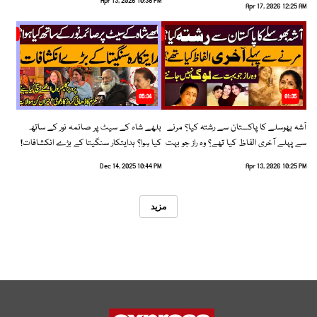
Apr 13, 2026 10:38 PM
Apr 17, 2026 12:25 AM
05:34
01:35
آشہ بھوسلے کا پاکستان سے رشتہ کیا؟ مرنے
بلھے شاہ کے سیٹ پر صائمہ نور کے ساتھ
سے پہلے آخری الفاظ کیا تھے؟ وہ راز جو بہت
کیا ہوا؟ ہدایتکار سنگیتا کے بڑے انکشافات!
سے لوگ نہیں جانتے
Dec 14, 2025 10:44 PM
Apr 13, 2026 10:25 PM
مزید