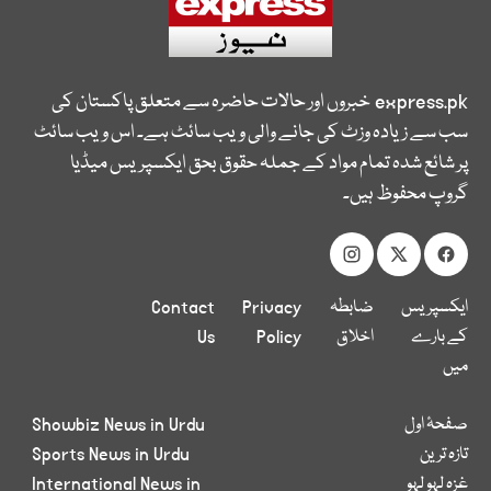
express.pk
خبروں اور حالات حاضرہ سے متعلق پاکستان کی
سب سے زیادہ وزٹ کی جانے والی ویب سائٹ ہے۔ اس ویب سائٹ
پر شائع شدہ تمام مواد کے جملہ حقوق بحق ایکسپریس میڈیا
گروپ محفوظ ہیں۔
ایکسپریس
ضابطہ
Privacy
Contact
کے بارے
اخلاق
Policy
Us
میں
صفحۂ اول
Showbiz News in Urdu
تازہ ترین
Sports News in Urdu
غزہ لہو لہو
International News in