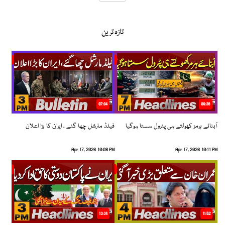
تازہ ترین
07:04
08:36
آبنائے ہرمز کھولتے ہی پٹرول سستا ہوگیا
فیلڈ مارشل چھا گئے ، ایران کا بڑا اعلان
Apr 17, 2026 10:08 PM
Apr 17, 2026 10:11 PM
13:34
11:52