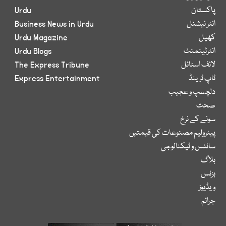
پاکستان
Urdu
انٹر نیشنل
Business News in Urdu
کھیل
Urdu Magazine
انٹرٹینمنٹ
Urdu Blogs
لائف اسٹائل
The Express Tribune
ٹاپ ٹرینڈ
Express Entertainment
دلچسپ و عجیب
صحت
سونے کے نرخ
پیٹرولیم مصنوعات کی قیمتیں
سائنس و ٹیکنالوجی
بلاگ
بزنس
ویڈیوز
جرائم