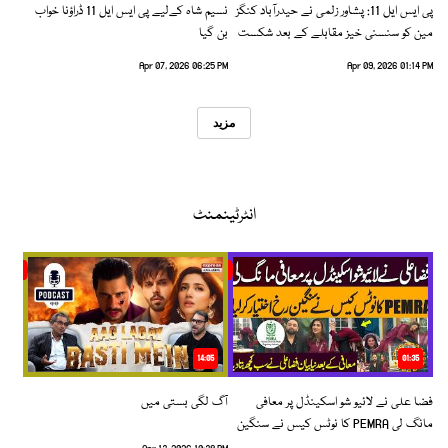
پی ایس ایل 11: پشاور زلمی نے حیدرآباد کنگز
نسیم شاہ کےلیے پی ایس ایل 11 ڈراؤنا خواب
مین کو سنسنی خیز مقابلے کے بعد شکست
بن گیا
دیدی
Apr 07, 2026 06:25 PM
Apr 09, 2026 01:14 PM
مزید
انٹرٹینمنٹ
14:05
01:35
فضا علی نے لائیو شو اسکینڈل پر معافی
آگ لگی بستی میں
مانگ لی PEMRA کا نوٹس کیس نے سنگین
رخ اختیار کرلیا!