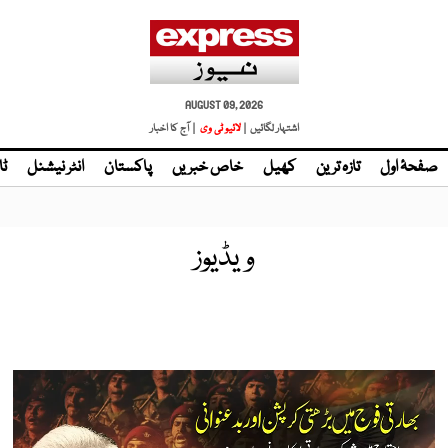
AUGUST 09, 2026
اشتہار لگائیں |
لائیو ٹی وی
| آج کا اخبار
صفحۂ اول
تازہ ترین
کھیل
خاص خبریں
پاکستان
انٹر نیشنل
ٹا
ویڈیوز