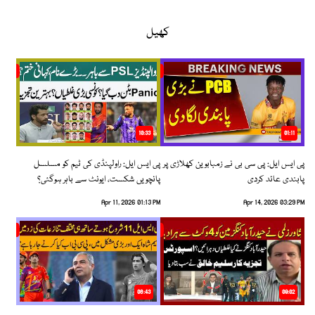
کھیل
10:33
01:11
پی ایس ایل: پی سی بی نے زمبابوین کھلاڑی پر
پی ایس ایل: راولپنڈی کی ٹیم کو مسلسل
پابندی عائد کردی
پانچویں شکست، ایونٹ سے باہر ہوگئی؟
Apr 11, 2026 01:13 PM
Apr 14, 2026 03:29 PM
06:43
09:02