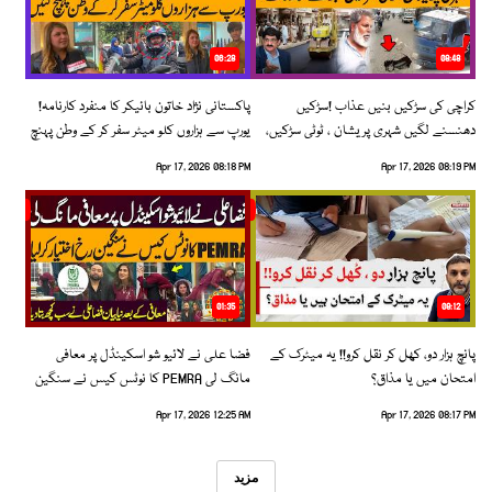
06:28
08:48
کراچی کی سڑکیں بنیں عذاب !سڑکیں
پاکستانی نژاد خاتون بائیکر کا منفرد کارنامہ!
دھنسنے لگیں شہری پریشان ، ٹوٹی سڑکیں،
یورپ سے ہزاروں کلو میٹر سفر کر کے وطن پہنچ
بڑھتے حادثات!
گئیں
Apr 17, 2026 08:18 PM
Apr 17, 2026 08:19 PM
01:35
09:12
پانچ ہزار دو، کھل کر نقل کرو!! یہ میٹرک کے
فضا علی نے لائیو شو اسکینڈل پر معافی
امتحان میں یا مذاق؟
مانگ لی PEMRA کا نوٹس کیس نے سنگین
رخ اختیار کرلیا!
Apr 17, 2026 12:25 AM
Apr 17, 2026 08:17 PM
مزید