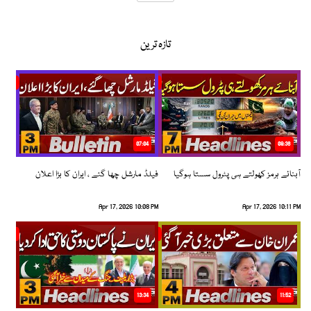
تازہ ترین
07:04
08:36
آبنائے ہرمز کھولتے ہی پٹرول سستا ہوگیا
فیلڈ مارشل چھا گئے ، ایران کا بڑا اعلان
Apr 17, 2026 10:08 PM
Apr 17, 2026 10:11 PM
13:34
11:52