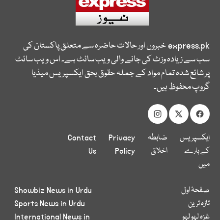
express.pk
خبروں اور حالات حاضرہ سے متعلق پاکستان کی
سب سے زیادہ وزٹ کی جانے والی ویب سائٹ ہے۔ اس ویب سائٹ
پر شائع شدہ تمام مواد کے جملہ حقوق بحق ایکسپریس میڈیا
گروپ محفوظ ہیں۔
ایکسپریس
ضابطہ
Privacy
Contact
کے بارے
اخلاق
Policy
Us
میں
صفحۂ اول
Showbiz News in Urdu
تازہ ترین
Sports News in Urdu
غزہ لہو لہو
International News in