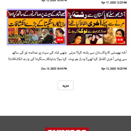
Apr 13, 2026 10:38 PM
Apr 17, 2026 12:25 AM
05:34
01:35
آشہ بھوسلے کا پاکستان سے رشتہ کیا؟ مرنے
بلھے شاہ کے سیٹ پر صائمہ نور کے ساتھ
سے پہلے آخری الفاظ کیا تھے؟ وہ راز جو بہت
کیا ہوا؟ ہدایتکار سنگیتا کے بڑے انکشافات!
سے لوگ نہیں جانتے
Dec 14, 2025 10:44 PM
Apr 13, 2026 10:25 PM
مزید