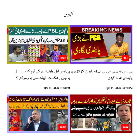
کھیل
10:33
01:11
پی ایس ایل: پی سی بی نے زمبابوین کھلاڑی پر
پی ایس ایل: راولپنڈی کی ٹیم کو مسلسل
پابندی عائد کردی
پانچویں شکست، ایونٹ سے باہر ہوگئی؟
Apr 11, 2026 01:13 PM
Apr 14, 2026 03:29 PM
06:43
09:02