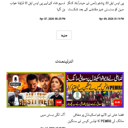
پی ایس ایل 11: پشاور زلمی نے حیدرآباد کنگز
نسیم شاہ کےلیے پی ایس ایل 11 ڈراؤنا خواب
مین کو سنسنی خیز مقابلے کے بعد شکست
بن گیا
دیدی
Apr 07, 2026 06:25 PM
Apr 09, 2026 01:14 PM
مزید
انٹرٹینمنٹ
14:05
01:35
فضا علی نے لائیو شو اسکینڈل پر معافی
آگ لگی بستی میں
مانگ لی PEMRA کا نوٹس کیس نے سنگین
رخ اختیار کرلیا!