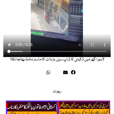
لاہور؛ گھر میں ڈکیتی کا ڈراپ سین، واردات کا ماسٹر مائنڈ بھانجا نکلا
رپورٹ