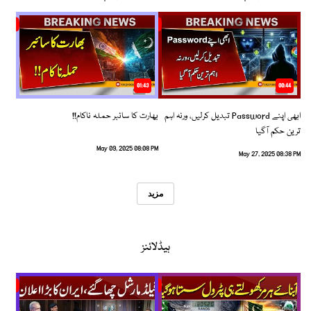
01:43
00:44
ابھی اپنے Password تبدیل کرلیں، ورنہ اہم
بھارت کا سائبر حملہ ناکام!!
ترین حکم آگیا
May 09, 2025 08:08 PM
May 27, 2025 08:38 PM
مزید
ہیڈلائنز