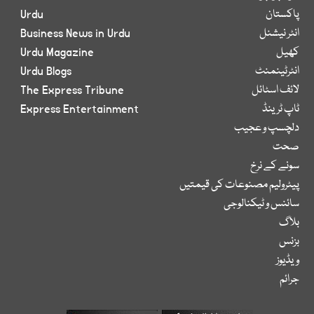
پاکستان
Urdu
انٹر نیشنل
Business News in Urdu
کھیل
Urdu Magazine
انٹرٹینمنٹ
Urdu Blogs
لائف اسٹائل
The Express Tribune
ٹاپ ٹرینڈ
Express Entertainment
دلچسپ و عجیب
صحت
سونے کے نرخ
پیٹرولیم مصنوعات کی قیمتیں
سائنس و ٹیکنالوجی
بلاگ
بزنس
ویڈیوز
جرائم