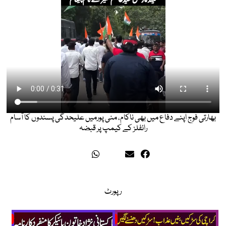
بھارتی فوج اپنے دفاع میں بھی ناکام، منی پورمیں علیحدگی پسندوں کا آسام
رائفلز کے کیمپ پر قبضہ
رپورٹ