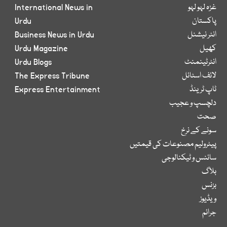
غزہ لہو لہو
International News in
پاکستان
Urdu
انٹر نیشنل
Business News in Urdu
کھیل
Urdu Magazine
انٹرٹینمنٹ
Urdu Blogs
لائف اسٹائل
The Express Tribune
ٹاپ ٹرینڈ
Express Entertainment
دلچسپ و عجیب
صحت
سونے کے نرخ
پیٹرولیم مصنوعات کی قیمتیں
سائنس و ٹیکنالوجی
بلاگ
بزنس
ویڈیوز
جرائم