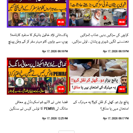
06:28
08:48
کراچی کی سڑکیں بنیں عذاب !سڑکیں
پاکستانی نژاد خاتون بائیکر کا منفرد کارنامہ!
دھنسنے لگیں شہری پریشان ، ٹوٹی سڑکیں،
یورپ سے ہزاروں کلو میٹر سفر کر کے وطن پہنچ
بڑھتے حادثات!
گئیں
Apr 17, 2026 08:18 PM
Apr 17, 2026 08:19 PM
01:35
09:12
پانچ ہزار دو، کھل کر نقل کرو!! یہ میٹرک کے
فضا علی نے لائیو شو اسکینڈل پر معافی
امتحان میں یا مذاق؟
مانگ لی PEMRA کا نوٹس کیس نے سنگین
رخ اختیار کرلیا!
Apr 17, 2026 12:25 AM
Apr 17, 2026 08:17 PM