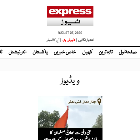
AUGUST 07, 2026
اشتہار لگائیں |
لائیو ٹی وی
| آج کا اخبار
صفحۂ اول
تازہ ترین
کھیل
خاص خبریں
پاکستان
انٹر نیشنل
ٹا
ویڈیوز