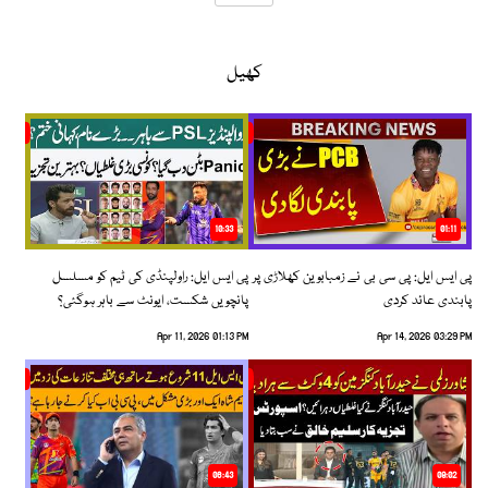
کھیل
10:33
01:11
پی ایس ایل: پی سی بی نے زمبابوین کھلاڑی پر
پی ایس ایل: راولپنڈی کی ٹیم کو مسلسل
پابندی عائد کردی
پانچویں شکست، ایونٹ سے باہر ہوگئی؟
Apr 11, 2026 01:13 PM
Apr 14, 2026 03:29 PM
06:43
09:02