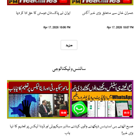
عمران خان سے متعلق بڑی خبر آگئی
ایران نے پاکستان دوستی کا حق ادا کر دیا
Apr 17, 2026 10:06 PM
Apr 17, 2026 10:07 PM
مزید
سائنس و ٹیکنالوجی
10:48
01:13
صبح اٹھتے ہی اسٹیٹس دیکھنے والوں کیلئے
سائبر سیکیورٹی اور ڈیٹا لیکس پر تعلیم کا نیا
بڑی خبر!
باب