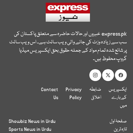
express.pk
خبروں اور حالات حاضرہ سے متعلق پاکستان کی
سب سے زیادہ وزٹ کی جانے والی ویب سائٹ ہے۔ اس ویب سائٹ
پر شائع شدہ تمام مواد کے جملہ حقوق بحق ایکسپریس میڈیا
گروپ محفوظ ہیں۔
ایکسپریس
ضابطہ
Privacy
Contact
کے بارے
اخلاق
Policy
Us
میں
صفحۂ اول
Showbiz News in Urdu
تازہ ترین
Sports News in Urdu