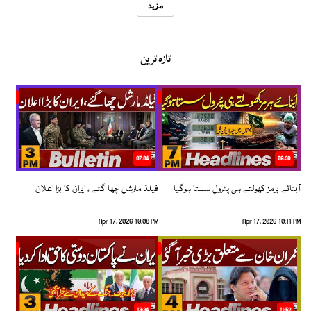
مزید
تازہ ترین
07:04
08:36
آبنائے ہرمز کھولتے ہی پٹرول سستا ہوگیا
فیلڈ مارشل چھا گئے ، ایران کا بڑا اعلان
Apr 17, 2026 10:08 PM
Apr 17, 2026 10:11 PM
13:34
11:52