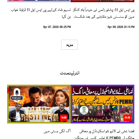
پی ایس ایل 11: پشاور زلمی نے حیدرآباد کنگز
نسیم شاہ کےلیے پی ایس ایل 11 ڈراؤنا خواب
مین کو سنسنی خیز مقابلے کے بعد شکست
بن گیا
دیدی
Apr 07, 2026 06:25 PM
Apr 09, 2026 01:14 PM
مزید
انٹرٹینمنٹ
14:05
01:35
فضا علی نے لائیو شو اسکینڈل پر معافی
آگ لگی بستی میں
مانگ لی PEMRA کا نوٹس کیس نے سنگین