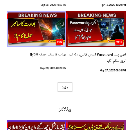
Sep 26, 2025 10:27 PM
Apr 13, 2026 10:25 PM
01:43
00:44
ابھی اپنے Password تبدیل کرلیں، ورنہ اہم
بھارت کا سائبر حملہ ناکام!!
ترین حکم آگیا
May 09, 2025 08:08 PM
May 27, 2025 08:38 PM
مزید
ہیڈلائنز