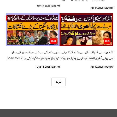
رخ اختیار کرلیا!
Apr 13, 2026 10:38 PM
Apr 17, 2026 12:25 AM
05:34
01:35
آشہ بھوسلے کا پاکستان سے رشتہ کیا؟ مرنے
بلھے شاہ کے سیٹ پر صائمہ نور کے ساتھ
سے پہلے آخری الفاظ کیا تھے؟ وہ راز جو بہت
کیا ہوا؟ ہدایتکار سنگیتا کے بڑے انکشافات!
سے لوگ نہیں جانتے
Dec 14, 2025 10:44 PM
Apr 13, 2026 10:25 PM
مزید