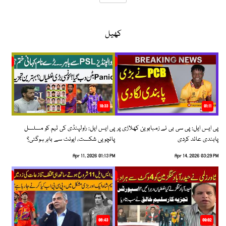
کھیل
10:33
01:11
پی ایس ایل: پی سی بی نے زمبابوین کھلاڑی پر
پی ایس ایل: راولپنڈی کی ٹیم کو مسلسل
پابندی عائد کردی
پانچویں شکست، ایونٹ سے باہر ہوگئی؟
Apr 11, 2026 01:13 PM
Apr 14, 2026 03:29 PM
06:43
09:02