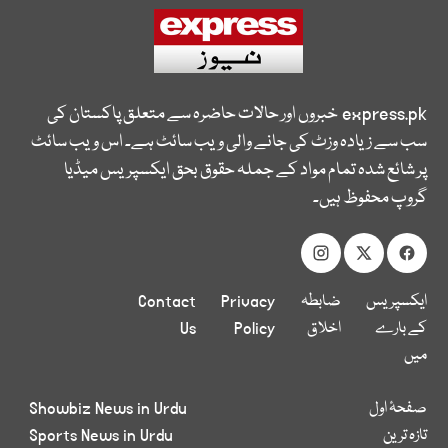
express.pk
خبروں اور حالات حاضرہ سے متعلق پاکستان کی
سب سے زیادہ وزٹ کی جانے والی ویب سائٹ ہے۔ اس ویب سائٹ
پر شائع شدہ تمام مواد کے جملہ حقوق بحق ایکسپریس میڈیا
گروپ محفوظ ہیں۔
ایکسپریس
ضابطہ
Privacy
Contact
کے بارے
اخلاق
Policy
Us
میں
صفحۂ اول
Showbiz News in Urdu
تازہ ترین
Sports News in Urdu