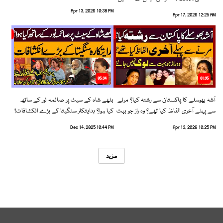
رخ اختیار کرلیا!
Apr 13, 2026 10:38 PM
Apr 17, 2026 12:25 AM
05:34
01:35
آشہ بھوسلے کا پاکستان سے رشتہ کیا؟ مرنے
بلھے شاہ کے سیٹ پر صائمہ نور کے ساتھ
سے پہلے آخری الفاظ کیا تھے؟ وہ راز جو بہت
کیا ہوا؟ ہدایتکار سنگیتا کے بڑے انکشافات!
سے لوگ نہیں جانتے
Dec 14, 2025 10:44 PM
Apr 13, 2026 10:25 PM
مزید