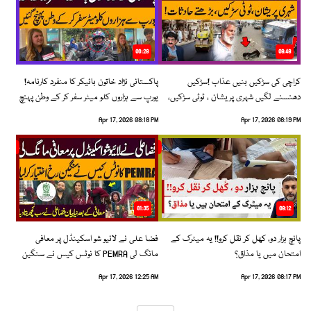
06:28
08:48
کراچی کی سڑکیں بنیں عذاب !سڑکیں
پاکستانی نژاد خاتون بائیکر کا منفرد کارنامہ!
دھنسنے لگیں شہری پریشان ، ٹوٹی سڑکیں،
یورپ سے ہزاروں کلو میٹر سفر کر کے وطن پہنچ
بڑھتے حادثات!
گئیں
Apr 17, 2026 08:18 PM
Apr 17, 2026 08:19 PM
01:35
09:12
پانچ ہزار دو، کھل کر نقل کرو!! یہ میٹرک کے
فضا علی نے لائیو شو اسکینڈل پر معافی
امتحان میں یا مذاق؟
مانگ لی PEMRA کا نوٹس کیس نے سنگین
رخ اختیار کرلیا!
Apr 17, 2026 12:25 AM
Apr 17, 2026 08:17 PM