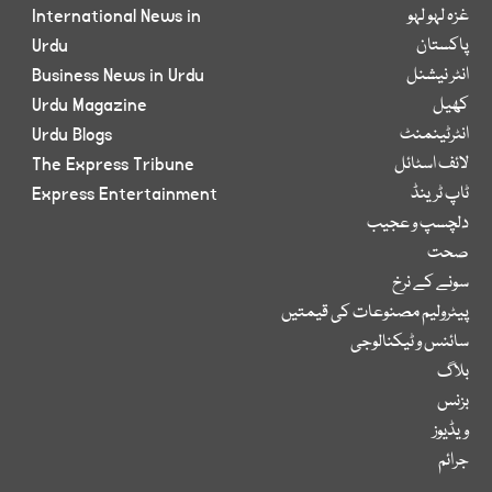
غزہ لہو لہو
International News in
پاکستان
Urdu
انٹر نیشنل
Business News in Urdu
کھیل
Urdu Magazine
انٹرٹینمنٹ
Urdu Blogs
لائف اسٹائل
The Express Tribune
ٹاپ ٹرینڈ
Express Entertainment
دلچسپ و عجیب
صحت
سونے کے نرخ
پیٹرولیم مصنوعات کی قیمتیں
سائنس و ٹیکنالوجی
بلاگ
بزنس
ویڈیوز
جرائم