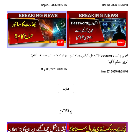
Sep 26, 2025 10:27 PM
Apr 13, 2026 10:25 PM
01:43
00:44
ابھی اپنے Password تبدیل کرلیں، ورنہ اہم
بھارت کا سائبر حملہ ناکام!!
ترین حکم آگیا
May 09, 2025 08:08 PM
May 27, 2025 08:38 PM
مزید
ہیڈلائنز