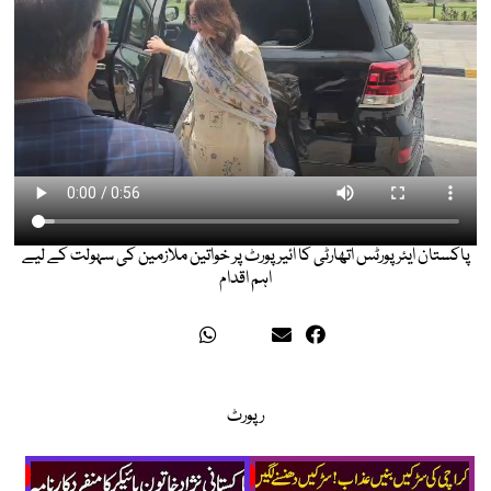
پاکستان ایئرپورٹس اتھارٹی کا ائیرپورٹ پر خواتین ملازمین کی سہولت کے لیے
اہم اقدام
رپورٹ