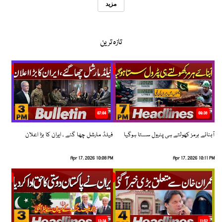
مزید
تازہ ترین
07:04
08:36
آبنائے ہرمز کھولتے ہی پٹرول سستا ہوگیا
فیلڈ مارشل چھا گئے ، ایران کا بڑا اعلان
Apr 17, 2026 10:08 PM
Apr 17, 2026 10:11 PM
13:34
11:52