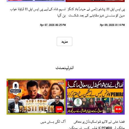
پی ایس ایل 11: پشاور زلمی نے حیدرآباد کنگز
نسیم شاہ کےلیے پی ایس ایل 11 ڈراؤنا خواب
مین کو سنسنی خیز مقابلے کے بعد شکست
بن گیا
دیدی
Apr 07, 2026 06:25 PM
Apr 09, 2026 01:14 PM
مزید
انٹرٹینمنٹ
14:05
01:35
فضا علی نے لائیو شو اسکینڈل پر معافی
آگ لگی بستی میں
مانگ لی PEMRA کا نوٹس کیس نے سنگین