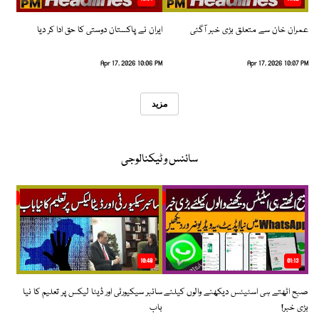
عمران خان سے متعلق بڑی خبر آگئی
ایران نے پاکستان دوستی کا حق ادا کر دیا
Apr 17, 2026 10:06 PM
Apr 17, 2026 10:07 PM
مزید
سائنس و ٹیکنالوجی
10:48
01:13
صبح اٹھتے ہی اسٹیٹس دیکھنے والوں کیلئے
سائبر سیکیورٹی اور ڈیٹا لیکس پر تعلیم کا نیا
بڑی خبر!
باب