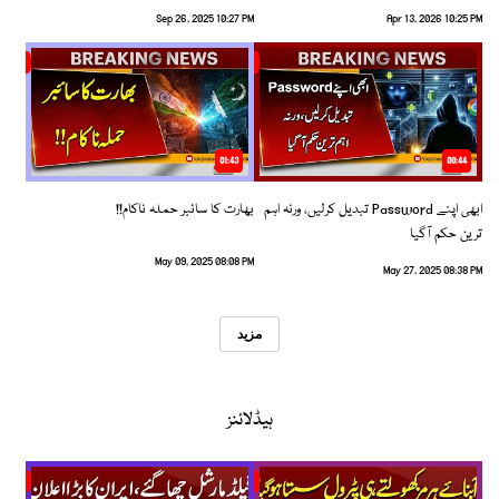
Sep 26, 2025 10:27 PM
Apr 13, 2026 10:25 PM
01:43
00:44
ابھی اپنے Password تبدیل کرلیں، ورنہ اہم
بھارت کا سائبر حملہ ناکام!!
ترین حکم آگیا
May 09, 2025 08:08 PM
May 27, 2025 08:38 PM
مزید
ہیڈلائنز