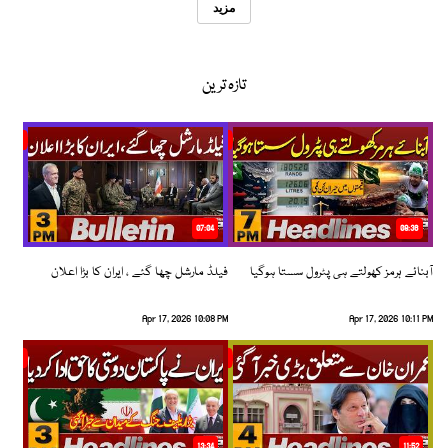
مزید
تازہ ترین
07:04
08:36
آبنائے ہرمز کھولتے ہی پٹرول سستا ہوگیا
فیلڈ مارشل چھا گئے ، ایران کا بڑا اعلان
Apr 17, 2026 10:08 PM
Apr 17, 2026 10:11 PM
13:34
11:52