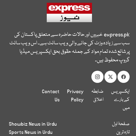
express.pk
خبروں اور حالات حاضرہ سے متعلق پاکستان کی
سب سے زیادہ وزٹ کی جانے والی ویب سائٹ ہے۔ اس ویب سائٹ
پر شائع شدہ تمام مواد کے جملہ حقوق بحق ایکسپریس میڈیا
گروپ محفوظ ہیں۔
ایکسپریس
ضابطہ
Privacy
Contact
کے بارے
اخلاق
Policy
Us
میں
صفحۂ اول
Showbiz News in Urdu
تازہ ترین
Sports News in Urdu