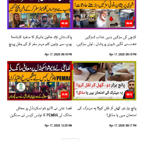
06:28
08:48
کراچی کی سڑکیں بنیں عذاب !سڑکیں
پاکستانی نژاد خاتون بائیکر کا منفرد کارنامہ!
دھنسنے لگیں شہری پریشان ، ٹوٹی سڑکیں،
یورپ سے ہزاروں کلو میٹر سفر کر کے وطن پہنچ
بڑھتے حادثات!
گئیں
Apr 17, 2026 08:18 PM
Apr 17, 2026 08:19 PM
01:35
09:12
پانچ ہزار دو، کھل کر نقل کرو!! یہ میٹرک کے
فضا علی نے لائیو شو اسکینڈل پر معافی
امتحان میں یا مذاق؟
مانگ لی PEMRA کا نوٹس کیس نے سنگین
رخ اختیار کرلیا!
Apr 17, 2026 12:25 AM
Apr 17, 2026 08:17 PM