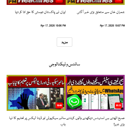
عمران خان سے متعلق بڑی خبر آگئی
ایران نے پاکستان دوستی کا حق ادا کر دیا
Apr 17, 2026 10:06 PM
Apr 17, 2026 10:07 PM
مزید
سائنس و ٹیکنالوجی
10:48
01:13
صبح اٹھتے ہی اسٹیٹس دیکھنے والوں کیلئے
سائبر سیکیورٹی اور ڈیٹا لیکس پر تعلیم کا نیا
بڑی خبر!
باب