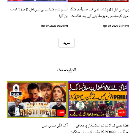
پی ایس ایل 11: پشاور زلمی نے حیدرآباد کنگز
نسیم شاہ کےلیے پی ایس ایل 11 ڈراؤنا خواب
مین کو سنسنی خیز مقابلے کے بعد شکست
بن گیا
دیدی
Apr 07, 2026 06:25 PM
Apr 09, 2026 01:14 PM
مزید
انٹرٹینمنٹ
14:05
01:35
فضا علی نے لائیو شو اسکینڈل پر معافی
آگ لگی بستی میں
مانگ لی PEMRA کا نوٹس کیس نے سنگین