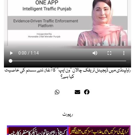
راولپنڈی میں ڈیجیٹل ٹریفک چالان ’’ون ایپ‘‘ کا آغاز، نئے سسٹم کی خاصیت
کیا ہے؟
رپورٹ