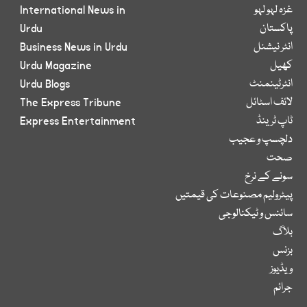
غزہ لہو لہو
International News in
پاکستان
Urdu
انٹر نیشنل
Business News in Urdu
کھیل
Urdu Magazine
انٹرٹینمنٹ
Urdu Blogs
لائف اسٹائل
The Express Tribune
ٹاپ ٹرینڈ
Express Entertainment
دلچسپ و عجیب
صحت
سونے کے نرخ
پیٹرولیم مصنوعات کی قیمتیں
سائنس و ٹیکنالوجی
بلاگ
بزنس
ویڈیوز
جرائم