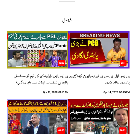
کھیل
10:33
01:11
پی ایس ایل: پی سی بی نے زمبابوین کھلاڑی پر
پی ایس ایل: راولپنڈی کی ٹیم کو مسلسل
پابندی عائد کردی
پانچویں شکست، ایونٹ سے باہر ہوگئی؟
Apr 11, 2026 01:13 PM
Apr 14, 2026 03:29 PM
06:43
09:02