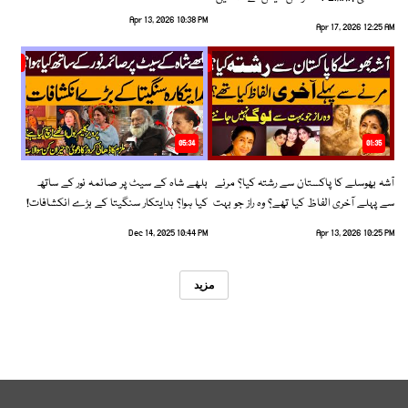
رخ اختیار کرلیا!
Apr 13, 2026 10:38 PM
Apr 17, 2026 12:25 AM
05:34
01:35
آشہ بھوسلے کا پاکستان سے رشتہ کیا؟ مرنے
بلھے شاہ کے سیٹ پر صائمہ نور کے ساتھ
سے پہلے آخری الفاظ کیا تھے؟ وہ راز جو بہت
کیا ہوا؟ ہدایتکار سنگیتا کے بڑے انکشافات!
سے لوگ نہیں جانتے
Dec 14, 2025 10:44 PM
Apr 13, 2026 10:25 PM
مزید