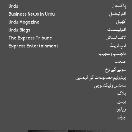
پاکستان
Urdu
انٹر نیشنل
Business News in Urdu
کھیل
Urdu Magazine
انٹرٹینمنٹ
Urdu Blogs
لائف اسٹائل
The Express Tribune
ٹاپ ٹرینڈ
Express Entertainment
دلچسپ و عجیب
صحت
سونے کے نرخ
پیٹرولیم مصنوعات کی قیمتیں
سائنس و ٹیکنالوجی
بلاگ
بزنس
ویڈیوز
جرائم