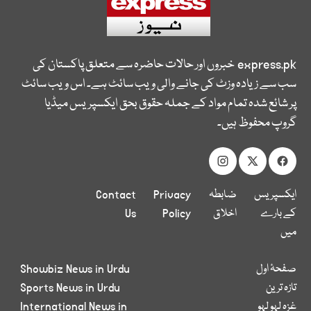
express.pk
خبروں اور حالات حاضرہ سے متعلق پاکستان کی
سب سے زیادہ وزٹ کی جانے والی ویب سائٹ ہے۔ اس ویب سائٹ
پر شائع شدہ تمام مواد کے جملہ حقوق بحق ایکسپریس میڈیا
گروپ محفوظ ہیں۔
ایکسپریس
ضابطہ
Privacy
Contact
کے بارے
اخلاق
Policy
Us
میں
صفحۂ اول
Showbiz News in Urdu
تازہ ترین
Sports News in Urdu
غزہ لہو لہو
International News in