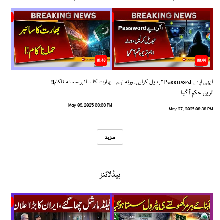
01:43
00:44
ابھی اپنے Password تبدیل کرلیں، ورنہ اہم
بھارت کا سائبر حملہ ناکام!!
ترین حکم آگیا
May 09, 2025 08:08 PM
May 27, 2025 08:38 PM
مزید
ہیڈلائنز