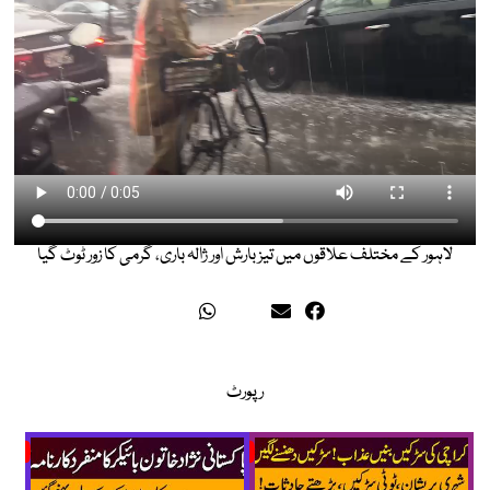
لاہور کے مختلف علاقوں میں تیز بارش اور ژالہ باری، گرمی کا زور ٹوٹ گیا
رپورٹ