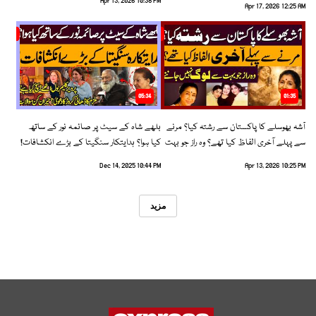
Apr 13, 2026 10:38 PM
Apr 17, 2026 12:25 AM
05:34
01:35
آشہ بھوسلے کا پاکستان سے رشتہ کیا؟ مرنے
بلھے شاہ کے سیٹ پر صائمہ نور کے ساتھ
سے پہلے آخری الفاظ کیا تھے؟ وہ راز جو بہت
کیا ہوا؟ ہدایتکار سنگیتا کے بڑے انکشافات!
سے لوگ نہیں جانتے
Dec 14, 2025 10:44 PM
Apr 13, 2026 10:25 PM
مزید