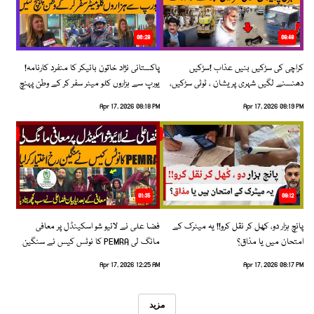
06:28
08:48
کراچی کی سڑکیں بنیں عذاب !سڑکیں
پاکستانی نژاد خاتون بائیکر کا منفرد کارنامہ!
دھنسنے لگیں شہری پریشان ، ٹوٹی سڑکیں،
یورپ سے ہزاروں کلو میٹر سفر کر کے وطن پہنچ
بڑھتے حادثات!
گئیں
Apr 17, 2026 08:18 PM
Apr 17, 2026 08:19 PM
01:35
09:12
پانچ ہزار دو، کھل کر نقل کرو!! یہ میٹرک کے
فضا علی نے لائیو شو اسکینڈل پر معافی
امتحان میں یا مذاق؟
مانگ لی PEMRA کا نوٹس کیس نے سنگین
رخ اختیار کرلیا!
Apr 17, 2026 12:25 AM
Apr 17, 2026 08:17 PM
مزید