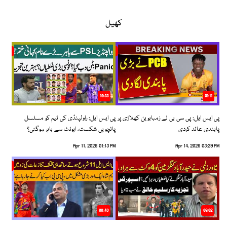
کھیل
10:33
01:11
پی ایس ایل: پی سی بی نے زمبابوین کھلاڑی پر
پی ایس ایل: راولپنڈی کی ٹیم کو مسلسل
پابندی عائد کردی
پانچویں شکست، ایونٹ سے باہر ہوگئی؟
Apr 11, 2026 01:13 PM
Apr 14, 2026 03:29 PM
06:43
09:02