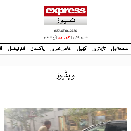
AUGUST 06, 2026
اشتہار لگائیں |
لائیو ٹی وی
| آج کا اخبار
صفحۂ اول
تازہ ترین
کھیل
خاص خبریں
پاکستان
انٹر نیشنل
ٹا
ویڈیوز