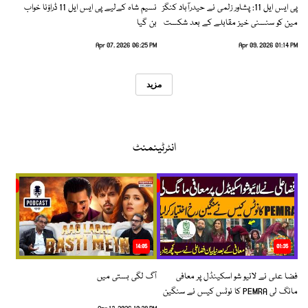
پی ایس ایل 11: پشاور زلمی نے حیدرآباد کنگز
نسیم شاہ کےلیے پی ایس ایل 11 ڈراؤنا خواب
مین کو سنسنی خیز مقابلے کے بعد شکست
بن گیا
دیدی
Apr 07, 2026 06:25 PM
Apr 09, 2026 01:14 PM
مزید
انٹرٹینمنٹ
14:05
01:35
فضا علی نے لائیو شو اسکینڈل پر معافی
آگ لگی بستی میں
مانگ لی PEMRA کا نوٹس کیس نے سنگین
رخ اختیار کرلیا!