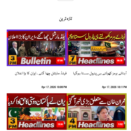
تازہ ترین
07:04
08:36
آبنائے ہرمز کھولتے ہی پٹرول سستا ہوگیا
فیلڈ مارشل چھا گئے ، ایران کا بڑا اعلان
Apr 17, 2026 10:08 PM
Apr 17, 2026 10:11 PM
13:34
11:52