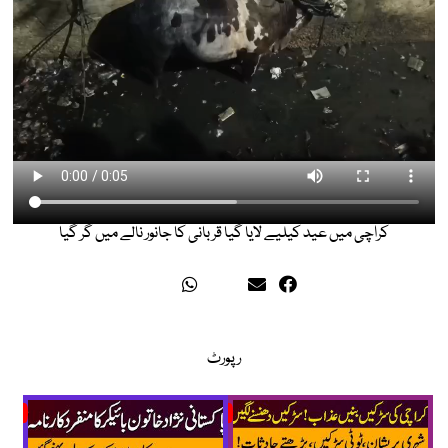
کراچی میں عید کیلیے لایا گیا قربانی کا جانور نالے میں گر گیا
رپورٹ