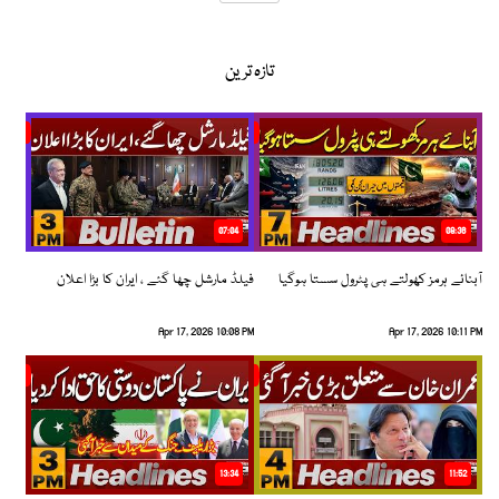
تازہ ترین
07:04
08:36
آبنائے ہرمز کھولتے ہی پٹرول سستا ہوگیا
فیلڈ مارشل چھا گئے ، ایران کا بڑا اعلان
Apr 17, 2026 10:08 PM
Apr 17, 2026 10:11 PM
13:34
11:52