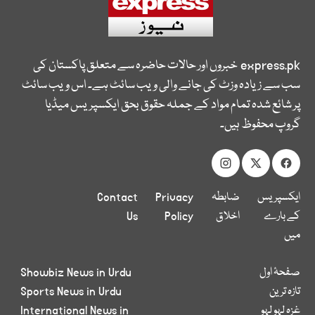
express.pk
خبروں اور حالات حاضرہ سے متعلق پاکستان کی
سب سے زیادہ وزٹ کی جانے والی ویب سائٹ ہے۔ اس ویب سائٹ
پر شائع شدہ تمام مواد کے جملہ حقوق بحق ایکسپریس میڈیا
گروپ محفوظ ہیں۔
ایکسپریس
ضابطہ
Privacy
Contact
کے بارے
اخلاق
Policy
Us
میں
صفحۂ اول
Showbiz News in Urdu
تازہ ترین
Sports News in Urdu
غزہ لہو لہو
International News in