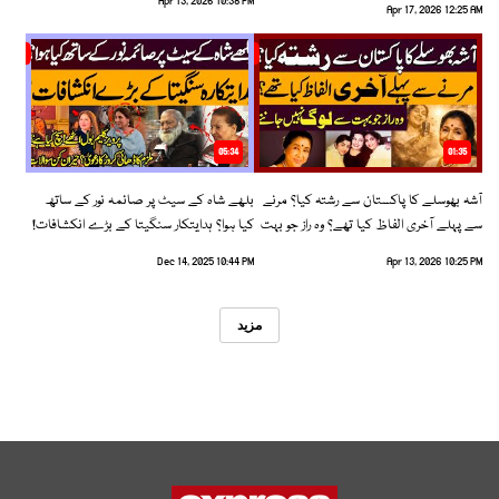
Apr 13, 2026 10:38 PM
Apr 17, 2026 12:25 AM
05:34
01:35
آشہ بھوسلے کا پاکستان سے رشتہ کیا؟ مرنے
بلھے شاہ کے سیٹ پر صائمہ نور کے ساتھ
سے پہلے آخری الفاظ کیا تھے؟ وہ راز جو بہت
کیا ہوا؟ ہدایتکار سنگیتا کے بڑے انکشافات!
سے لوگ نہیں جانتے
Dec 14, 2025 10:44 PM
Apr 13, 2026 10:25 PM
مزید