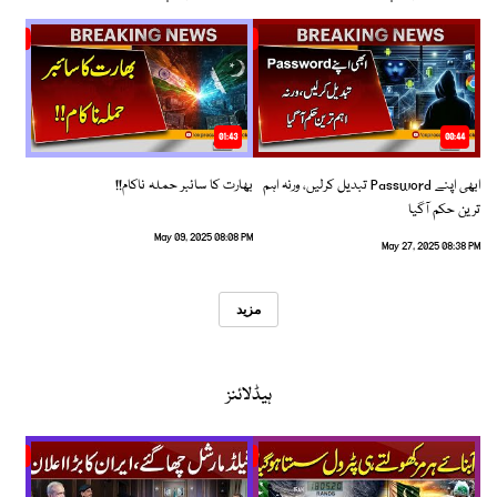
01:43
00:44
ابھی اپنے Password تبدیل کرلیں، ورنہ اہم
بھارت کا سائبر حملہ ناکام!!
ترین حکم آگیا
May 09, 2025 08:08 PM
May 27, 2025 08:38 PM
مزید
ہیڈلائنز