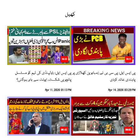
کھیل
10:33
01:11
پی ایس ایل: پی سی بی نے زمبابوین کھلاڑی پر
پی ایس ایل: راولپنڈی کی ٹیم کو مسلسل
پابندی عائد کردی
پانچویں شکست، ایونٹ سے باہر ہوگئی؟
Apr 11, 2026 01:13 PM
Apr 14, 2026 03:29 PM
06:43
09:02