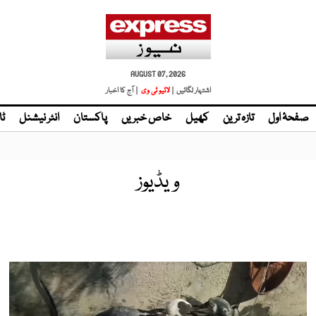
AUGUST 07, 2026
اشتہار لگائیں |
| آج کا اخبار
صفحۂ اول
تازہ ترین
کھیل
خاص خبریں
پاکستان
انٹر نیشنل
ٹا
ویڈیوز