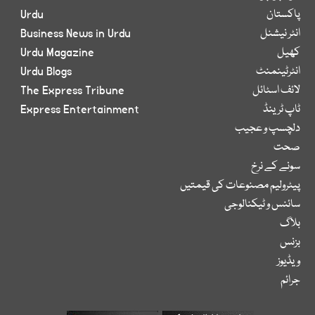
پاکستان
Urdu
انٹر نیشنل
Business News in Urdu
کھیل
Urdu Magazine
انٹرٹینمنٹ
Urdu Blogs
لائف اسٹائل
The Express Tribune
ٹاپ ٹرینڈ
Express Entertainment
دلچسپ و عجیب
صحت
سونے کے نرخ
پیٹرولیم مصنوعات کی قیمتیں
سائنس و ٹیکنالوجی
بلاگ
بزنس
ویڈیوز
جرائم