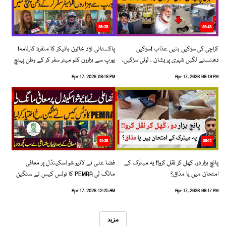
06:28
08:48
کراچی کی سڑکیں بنیں عذاب !سڑکیں
پاکستانی نژاد خاتون بائیکر کا منفرد کارنامہ!
دھنسنے لگیں شہری پریشان ، ٹوٹی سڑکیں،
یورپ سے ہزاروں کلو میٹر سفر کر کے وطن پہنچ
بڑھتے حادثات!
گئیں
Apr 17, 2026 08:18 PM
Apr 17, 2026 08:19 PM
01:35
09:12
پانچ ہزار دو، کھل کر نقل کرو!! یہ میٹرک کے
فضا علی نے لائیو شو اسکینڈل پر معافی
امتحان میں یا مذاق؟
مانگ لی PEMRA کا نوٹس کیس نے سنگین
رخ اختیار کرلیا!
Apr 17, 2026 12:25 AM
Apr 17, 2026 08:17 PM
مزید