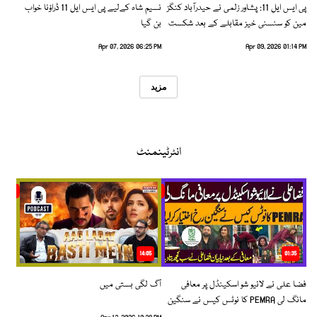
پی ایس ایل 11: پشاور زلمی نے حیدرآباد کنگز
نسیم شاہ کےلیے پی ایس ایل 11 ڈراؤنا خواب
مین کو سنسنی خیز مقابلے کے بعد شکست
بن گیا
دیدی
Apr 07, 2026 06:25 PM
Apr 09, 2026 01:14 PM
مزید
انٹرٹینمنٹ
14:05
01:35
فضا علی نے لائیو شو اسکینڈل پر معافی
آگ لگی بستی میں
مانگ لی PEMRA کا نوٹس کیس نے سنگین
رخ اختیار کرلیا!