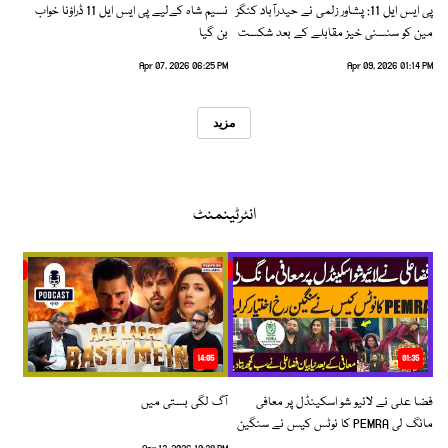
پی ایس ایل 11: پشاور زلمی نے حیدرآباد کنگز
نسیم شاہ کےلیے پی ایس ایل 11 ڈراؤنا خواب
مین کو سنسنی خیز مقابلے کے بعد شکست
بن گیا
دیدی
Apr 07, 2026 06:25 PM
Apr 09, 2026 01:14 PM
مزید
انٹرٹینمنٹ
14:05
01:35
فضا علی نے لائیو شو اسکینڈل پر معافی
آگ لگی بستی میں
مانگ لی PEMRA کا نوٹس کیس نے سنگین
رخ اختیار کرلیا!