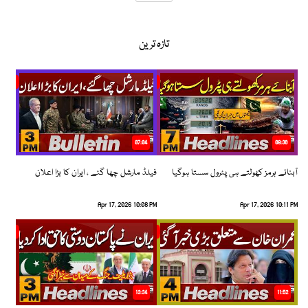
تازہ ترین
07:04
08:36
آبنائے ہرمز کھولتے ہی پٹرول سستا ہوگیا
فیلڈ مارشل چھا گئے ، ایران کا بڑا اعلان
Apr 17, 2026 10:08 PM
Apr 17, 2026 10:11 PM
13:34
11:52