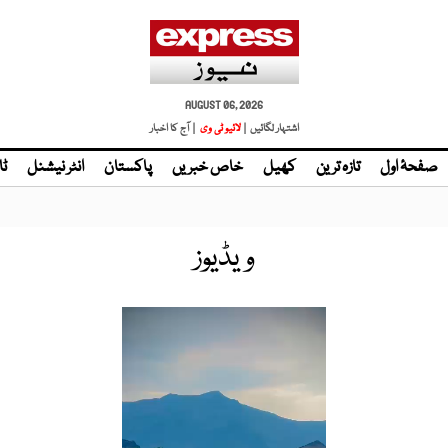
AUGUST 06, 2026
اشتہار لگائیں |
لائیو ٹی وی
| آج کا اخبار
صفحۂ اول
تازہ ترین
کھیل
خاص خبریں
پاکستان
انٹر نیشنل
ٹا
ویڈیوز