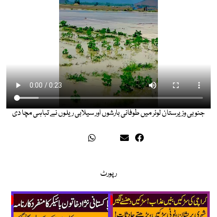
جنوبی وزیرستان لوئر میں طوفانی بارشوں اور سیلابی ریلوں نے تباہی مچا دی
رپورٹ