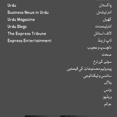
پاکستان
Urdu
انٹر نیشنل
Business News in Urdu
کھیل
Urdu Magazine
انٹرٹینمنٹ
Urdu Blogs
لائف اسٹائل
The Express Tribune
ٹاپ ٹرینڈ
Express Entertainment
دلچسپ و عجیب
صحت
سونے کے نرخ
پیٹرولیم مصنوعات کی قیمتیں
سائنس و ٹیکنالوجی
بلاگ
بزنس
ویڈیوز
جرائم