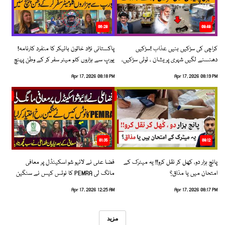
06:28
08:48
کراچی کی سڑکیں بنیں عذاب !سڑکیں
پاکستانی نژاد خاتون بائیکر کا منفرد کارنامہ!
دھنسنے لگیں شہری پریشان ، ٹوٹی سڑکیں،
یورپ سے ہزاروں کلو میٹر سفر کر کے وطن پہنچ
بڑھتے حادثات!
گئیں
Apr 17, 2026 08:18 PM
Apr 17, 2026 08:19 PM
01:35
09:12
پانچ ہزار دو، کھل کر نقل کرو!! یہ میٹرک کے
فضا علی نے لائیو شو اسکینڈل پر معافی
امتحان میں یا مذاق؟
مانگ لی PEMRA کا نوٹس کیس نے سنگین
رخ اختیار کرلیا!
Apr 17, 2026 12:25 AM
Apr 17, 2026 08:17 PM
مزید