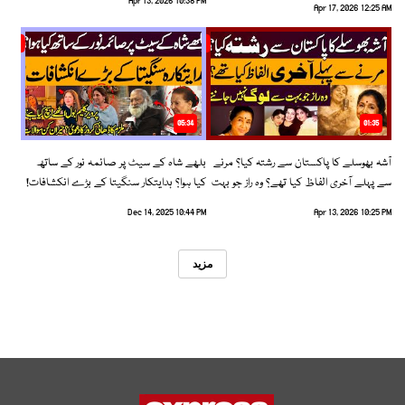
Apr 13, 2026 10:38 PM
Apr 17, 2026 12:25 AM
05:34
01:35
آشہ بھوسلے کا پاکستان سے رشتہ کیا؟ مرنے
بلھے شاہ کے سیٹ پر صائمہ نور کے ساتھ
سے پہلے آخری الفاظ کیا تھے؟ وہ راز جو بہت
کیا ہوا؟ ہدایتکار سنگیتا کے بڑے انکشافات!
سے لوگ نہیں جانتے
Dec 14, 2025 10:44 PM
Apr 13, 2026 10:25 PM
مزید