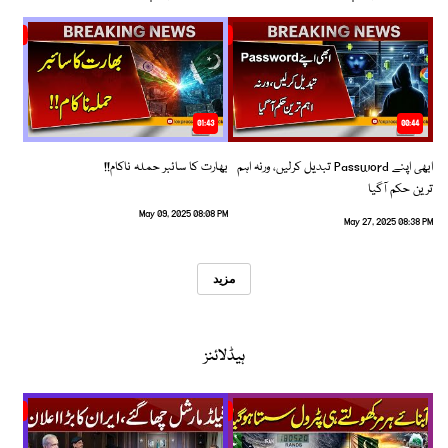
01:43
00:44
ابھی اپنے Password تبدیل کرلیں، ورنہ اہم
بھارت کا سائبر حملہ ناکام!!
ترین حکم آگیا
May 09, 2025 08:08 PM
May 27, 2025 08:38 PM
مزید
ہیڈلائنز