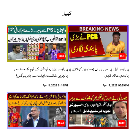
کھیل
10:33
01:11
پی ایس ایل: پی سی بی نے زمبابوین کھلاڑی پر
پی ایس ایل: راولپنڈی کی ٹیم کو مسلسل
پابندی عائد کردی
پانچویں شکست، ایونٹ سے باہر ہوگئی؟
Apr 11, 2026 01:13 PM
Apr 14, 2026 03:29 PM
06:43
09:02