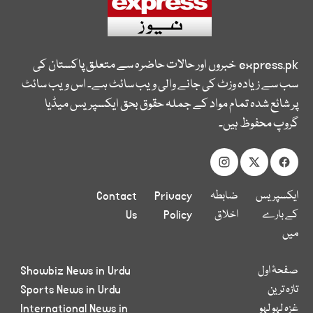
express.pk
خبروں اور حالات حاضرہ سے متعلق پاکستان کی
سب سے زیادہ وزٹ کی جانے والی ویب سائٹ ہے۔ اس ویب سائٹ
پر شائع شدہ تمام مواد کے جملہ حقوق بحق ایکسپریس میڈیا
گروپ محفوظ ہیں۔
ایکسپریس
ضابطہ
Privacy
Contact
کے بارے
اخلاق
Policy
Us
میں
صفحۂ اول
Showbiz News in Urdu
تازہ ترین
Sports News in Urdu
غزہ لہو لہو
International News in