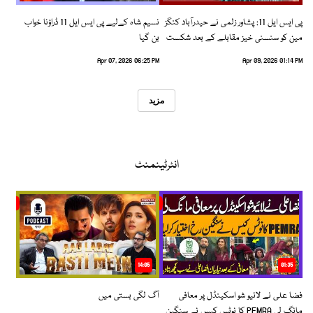
پی ایس ایل 11: پشاور زلمی نے حیدرآباد کنگز
نسیم شاہ کےلیے پی ایس ایل 11 ڈراؤنا خواب
مین کو سنسنی خیز مقابلے کے بعد شکست
بن گیا
دیدی
Apr 07, 2026 06:25 PM
Apr 09, 2026 01:14 PM
مزید
انٹرٹینمنٹ
14:05
01:35
فضا علی نے لائیو شو اسکینڈل پر معافی
آگ لگی بستی میں
مانگ لی PEMRA کا نوٹس کیس نے سنگین