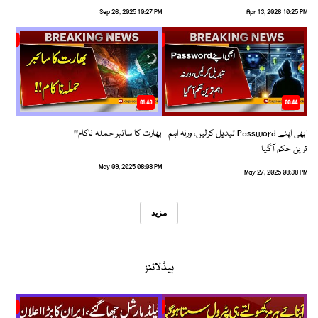
Sep 26, 2025 10:27 PM
Apr 13, 2026 10:25 PM
01:43
00:44
ابھی اپنے Password تبدیل کرلیں، ورنہ اہم
بھارت کا سائبر حملہ ناکام!!
ترین حکم آگیا
May 09, 2025 08:08 PM
May 27, 2025 08:38 PM
مزید
ہیڈلائنز