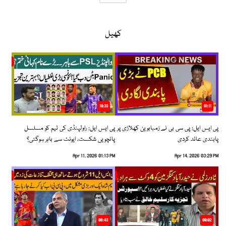
کھیل
10:33
01:11
پی ایس ایل: پی سی بی نے زمبابوین کھلاڑی پر
پی ایس ایل: راولپنڈی کی ٹیم کو مسلسل
پابندی عائد کردی
پانچویں شکست، ایونٹ سے باہر ہوگئی؟
Apr 11, 2026 01:13 PM
Apr 14, 2026 03:29 PM
06:43
09:02