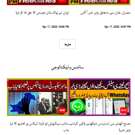
عمران خان سے متعلق بڑی خبر آگئی
ایران نے پاکستان دوستی کا حق ادا کر دیا
Apr 17, 2026 10:06 PM
Apr 17, 2026 10:07 PM
مزید
سائنس و ٹیکنالوجی
10:48
01:13
صبح اٹھتے ہی اسٹیٹس دیکھنے والوں کیلئے
سائبر سیکیورٹی اور ڈیٹا لیکس پر تعلیم کا نیا
بڑی خبر!
باب