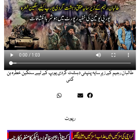
طالبان رجیم کے زیرِ سایہ پنپتی دہشت گردی یورپ کے لیے سنگین خطرہ بن
گئی
رپورٹ