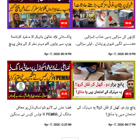
06:28
08:48
کراچی کی سڑکیں بنیں عذاب !سڑکیں
پاکستانی نژاد خاتون بائیکر کا منفرد کارنامہ!
دھنسنے لگیں شہری پریشان ، ٹوٹی سڑکیں،
یورپ سے ہزاروں کلو میٹر سفر کر کے وطن پہنچ
بڑھتے حادثات!
گئیں
Apr 17, 2026 08:18 PM
Apr 17, 2026 08:19 PM
01:35
09:12
پانچ ہزار دو، کھل کر نقل کرو!! یہ میٹرک کے
فضا علی نے لائیو شو اسکینڈل پر معافی
امتحان میں یا مذاق؟
مانگ لی PEMRA کا نوٹس کیس نے سنگین
رخ اختیار کرلیا!
Apr 17, 2026 12:25 AM
Apr 17, 2026 08:17 PM