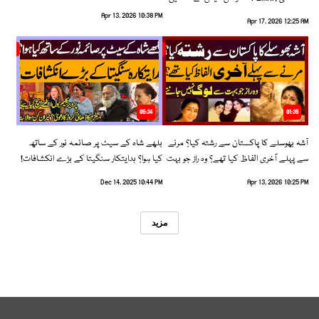
رخ اختیار کرلیا!
Apr 13, 2026 10:38 PM
Apr 17, 2026 12:25 AM
05:34
01:35
آشہ بھوسلے کا پاکستان سے رشتہ کیا؟ مرنے
بلھے شاہ کے سیٹ پر صائمہ نور کے ساتھ
سے پہلے آخری الفاظ کیا تھے؟ وہ راز جو بہت
کیا ہوا؟ ہدایتکار سنگیتا کے بڑے انکشافات!
سے لوگ نہیں جانتے
Dec 14, 2025 10:44 PM
Apr 13, 2026 10:25 PM
مزید