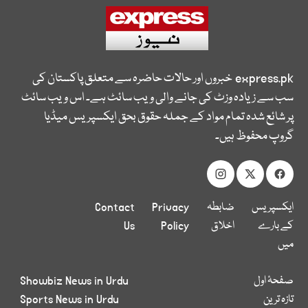
express.pk
خبروں اور حالات حاضرہ سے متعلق پاکستان کی
سب سے زیادہ وزٹ کی جانے والی ویب سائٹ ہے۔ اس ویب سائٹ
پر شائع شدہ تمام مواد کے جملہ حقوق بحق ایکسپریس میڈیا
گروپ محفوظ ہیں۔
ایکسپریس
ضابطہ
Privacy
Contact
کے بارے
اخلاق
Policy
Us
میں
صفحۂ اول
Showbiz News in Urdu
تازہ ترین
Sports News in Urdu