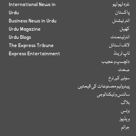
غزہ لہو لہو
International News in
پاکستان
Urdu
انٹر نیشنل
Business News in Urdu
کھیل
Urdu Magazine
انٹرٹینمنٹ
Urdu Blogs
لائف اسٹائل
The Express Tribune
ٹاپ ٹرینڈ
Express Entertainment
دلچسپ و عجیب
صحت
سونے کے نرخ
پیٹرولیم مصنوعات کی قیمتیں
سائنس و ٹیکنالوجی
بلاگ
بزنس
ویڈیوز
جرائم