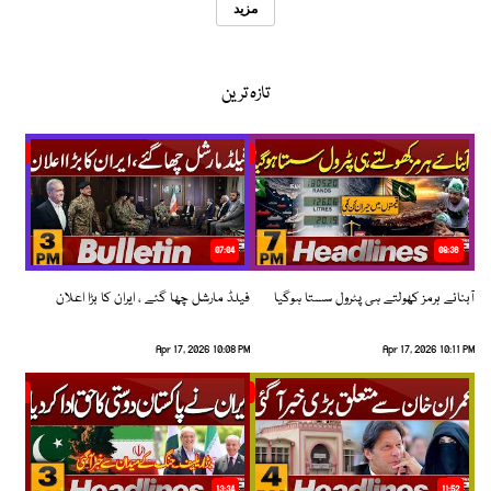
مزید
تازہ ترین
07:04
08:36
آبنائے ہرمز کھولتے ہی پٹرول سستا ہوگیا
فیلڈ مارشل چھا گئے ، ایران کا بڑا اعلان
Apr 17, 2026 10:08 PM
Apr 17, 2026 10:11 PM
13:34
11:52