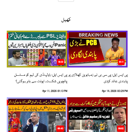
کھیل
10:33
01:11
پی ایس ایل: پی سی بی نے زمبابوین کھلاڑی پر
پی ایس ایل: راولپنڈی کی ٹیم کو مسلسل
پابندی عائد کردی
پانچویں شکست، ایونٹ سے باہر ہوگئی؟
Apr 11, 2026 01:13 PM
Apr 14, 2026 03:29 PM
06:43
09:02