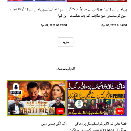
پی ایس ایل 11: پشاور زلمی نے حیدرآباد کنگز
نسیم شاہ کےلیے پی ایس ایل 11 ڈراؤنا خواب
مین کو سنسنی خیز مقابلے کے بعد شکست
بن گیا
دیدی
Apr 07, 2026 06:25 PM
Apr 09, 2026 01:14 PM
مزید
انٹرٹینمنٹ
14:05
01:35
فضا علی نے لائیو شو اسکینڈل پر معافی
آگ لگی بستی میں
مانگ لی PEMRA کا نوٹس کیس نے سنگین