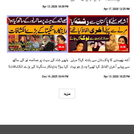
رخ اختیار کرلیا!
Apr 13, 2026 10:38 PM
Apr 17, 2026 12:25 AM
05:34
01:35
آشہ بھوسلے کا پاکستان سے رشتہ کیا؟ مرنے
بلھے شاہ کے سیٹ پر صائمہ نور کے ساتھ
سے پہلے آخری الفاظ کیا تھے؟ وہ راز جو بہت
کیا ہوا؟ ہدایتکار سنگیتا کے بڑے انکشافات!
سے لوگ نہیں جانتے
Dec 14, 2025 10:44 PM
Apr 13, 2026 10:25 PM
مزید