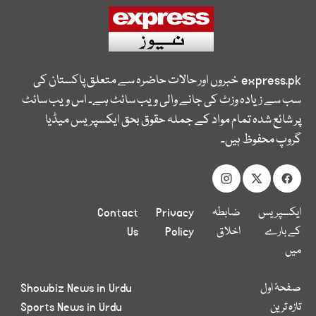
express.pk
خبروں اور حالات حاضرہ سے متعلق پاکستان کی
سب سے زیادہ وزٹ کی جانے والی ویب سائٹ ہے۔ اس ویب سائٹ
پر شائع شدہ تمام مواد کے جملہ حقوق بحق ایکسپریس میڈیا
گروپ محفوظ ہیں۔
ایکسپریس
ضابطہ
Privacy
Contact
کے بارے
اخلاق
Policy
Us
میں
صفحۂ اول
Showbiz News in Urdu
تازہ ترین
Sports News in Urdu