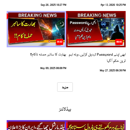
Sep 26, 2025 10:27 PM
Apr 13, 2026 10:25 PM
01:43
00:44
ابھی اپنے Password تبدیل کرلیں، ورنہ اہم
بھارت کا سائبر حملہ ناکام!!
ترین حکم آگیا
May 09, 2025 08:08 PM
May 27, 2025 08:38 PM
مزید
ہیڈلائنز