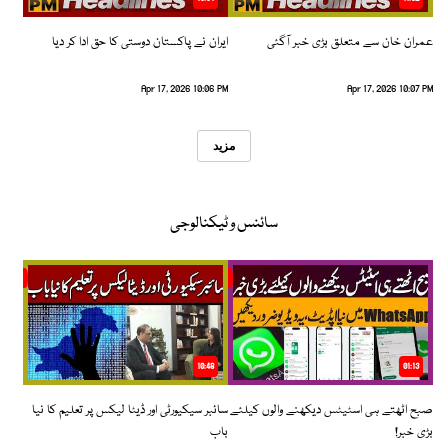
عمران خان سے متعلق بڑی خبر آگئی
ایران نے پاکستان دوستی کا حق ادا کر دیا
Apr 17, 2026 10:06 PM
Apr 17, 2026 10:07 PM
مزید
سائنس و ٹیکنالوجی
10:48
01:13
صبح اٹھتے ہی اسٹیٹس دیکھنے والوں کیلئے
سائبر سیکیورٹی اور ڈیٹا لیکس پر تعلیم کا نیا
بڑی خبر!
باب