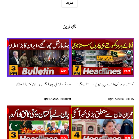
مزید
تازہ ترین
07:04
08:36
آبنائے ہرمز کھولتے ہی پٹرول سستا ہوگیا
فیلڈ مارشل چھا گئے ، ایران کا بڑا اعلان
Apr 17, 2026 10:08 PM
Apr 17, 2026 10:11 PM
13:34
11:52