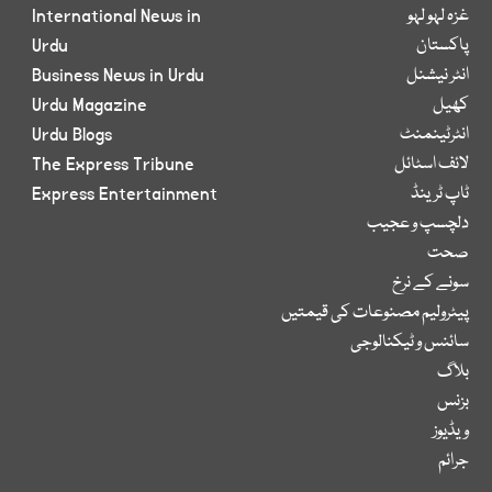
غزہ لہو لہو
International News in
پاکستان
Urdu
انٹر نیشنل
Business News in Urdu
کھیل
Urdu Magazine
انٹرٹینمنٹ
Urdu Blogs
لائف اسٹائل
The Express Tribune
ٹاپ ٹرینڈ
Express Entertainment
دلچسپ و عجیب
صحت
سونے کے نرخ
پیٹرولیم مصنوعات کی قیمتیں
سائنس و ٹیکنالوجی
بلاگ
بزنس
ویڈیوز
جرائم