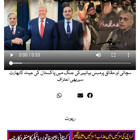
سچائی اورحقائق پرمبنی بیانیےکی جنگ میں پاکستان کی جیت کابھارت
سےبھی اعتراف
رپورٹ