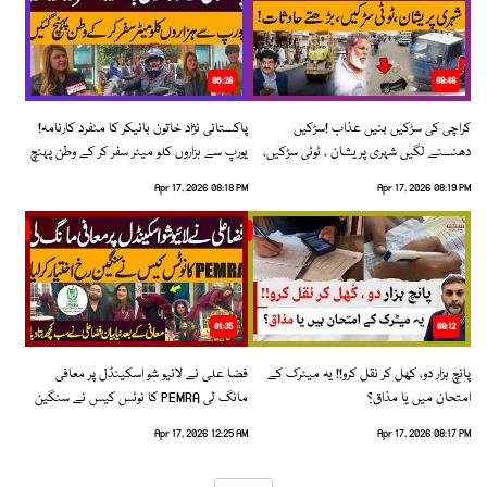
06:28
08:48
کراچی کی سڑکیں بنیں عذاب !سڑکیں
پاکستانی نژاد خاتون بائیکر کا منفرد کارنامہ!
دھنسنے لگیں شہری پریشان ، ٹوٹی سڑکیں،
یورپ سے ہزاروں کلو میٹر سفر کر کے وطن پہنچ
بڑھتے حادثات!
گئیں
Apr 17, 2026 08:18 PM
Apr 17, 2026 08:19 PM
01:35
09:12
پانچ ہزار دو، کھل کر نقل کرو!! یہ میٹرک کے
فضا علی نے لائیو شو اسکینڈل پر معافی
امتحان میں یا مذاق؟
مانگ لی PEMRA کا نوٹس کیس نے سنگین
رخ اختیار کرلیا!
Apr 17, 2026 12:25 AM
Apr 17, 2026 08:17 PM