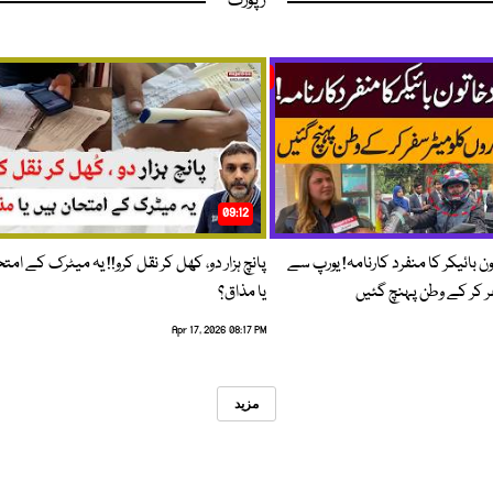
رپورٹ
09:12
ون بائیکر کا منفرد کارنامہ! یورپ سے
پانچ ہزار دو، کھل کر نقل کرو!! یہ میٹرک کے امت
فر کر کے وطن پہنچ گئیں
یا مذاق؟
Apr 17, 2026 08:17 PM
مزید