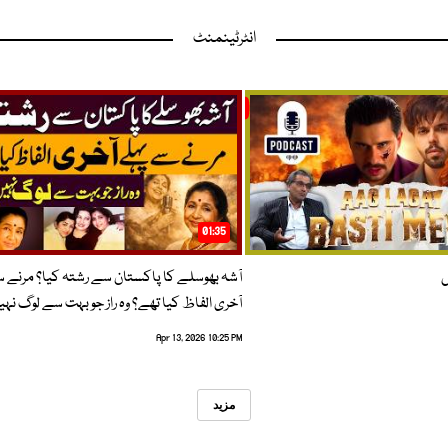
انٹرٹینمنٹ
01:35
ں
آشہ بھوسلے کا پاکستان سے رشتہ کیا؟ مرنے 
آخری الفاظ کیا تھے؟ وہ راز جو بہت سے لوگ نہی
Apr 13, 2026 10:25 PM
مزید