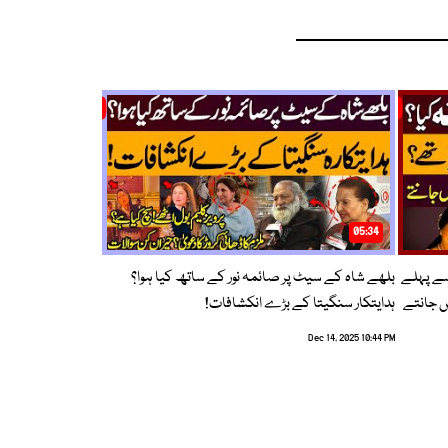
05:34
سے پہلے
بلھے شاہ کے سیٹ پر صائمہ نور کے ساتھ کیا ہوا؟
ں جانتے
ہدایتکار سنگیتا کے بڑے انکشافات!
Dec 14, 2025 10:44 PM