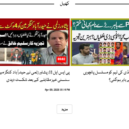
کھیل
09:02
پنڈی کی ٹیم کو مسلسل پانچویں
پی ایس ایل 11: پشاور زلمی نے حیدرآباد کنگز م
باہر ہوگئی؟
سنسنی خیز مقابلے کے بعد شکست دیدی
Apr 09, 2026 01:14 PM
مزید