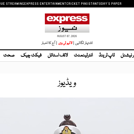
IVE STREAMING
EXPRESS ENTERTAINMENT
CRICKET PAKISTAN
TODAY'S PAPER
AUGUST 07, 2026
اشتہار لگائیں |
| آج کا اخبار
ر نیشنل
ٹاپ ٹرینڈ
انٹرٹینمنٹ
لائف اسٹائل
فیکٹ چیک
صحت
ویڈیوز