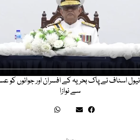
ل اسٹاف نے پاک بحریہ کے افسران اور جوانوں کو ع
سے نوازا