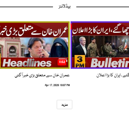
ہیڈلائنز
11:52
 ، ایران کا بڑا اعلان
عمران خان سے متعلق بڑی خبر آگئی
Apr 17, 2026 10:07 PM
مزید