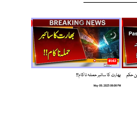
01:43
م ترین حکم
بھارت کا سائبر حملہ ناکام!!
May 09, 2025 08:08 PM