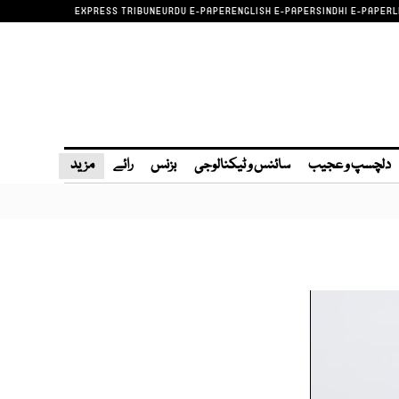
EXPRESS TRIBUNE
URDU E-PAPER
ENGLISH E-PAPER
SINDHI E-PAPER
L
دلچسپ و عجیب
سائنس و ٹیکنالوجی
بزنس
رائے
مزید