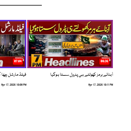
07:04
08:36
آبنائے ہرمز کھولتے ہی پٹرول سستا ہوگیا
فیلڈ مارشل چھا گئے
Apr 17, 2026 10:08 PM
Apr 17, 2026 10:11 PM