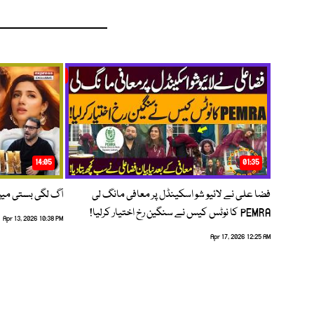
14:05
01:35
فضا علی نے لائیو شو اسکینڈل پر معافی مانگ لی
آگ لگی بستی می
PEMRA کا نوٹس کیس نے سنگین رخ اختیار کرلیا!
Apr 13, 2026 10:38 PM
Apr 17, 2026 12:25 AM