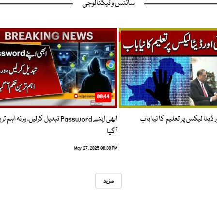
سائنس و ٹیکنالوجی
00:44
 ڈیٹا لیکس پر تعلیم کا نیا باب
ابھی اپنے Password تبدیل کرلیں، ورنہ اہ
آگیا
May 27, 2025 08:38 PM
مزید