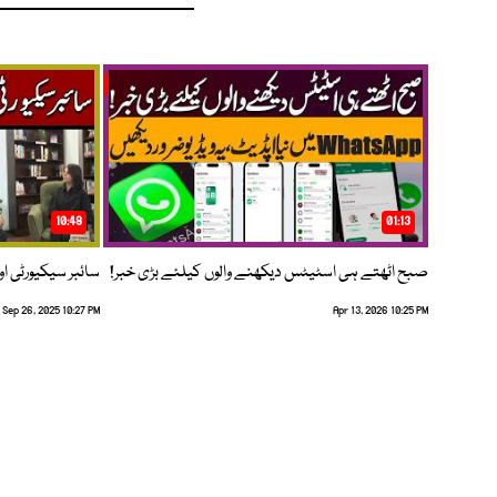
10:48
01:13
صبح اٹھتے ہی اسٹیٹس دیکھنے والوں کیلئے بڑی خبر!
سائبر سیکیورٹی اور
Sep 26, 2025 10:27 PM
Apr 13, 2026 10:25 PM