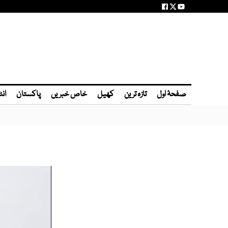
صفحۂ اول
تازہ ترین
کھیل
خاص خبریں
پاکستان
انٹ