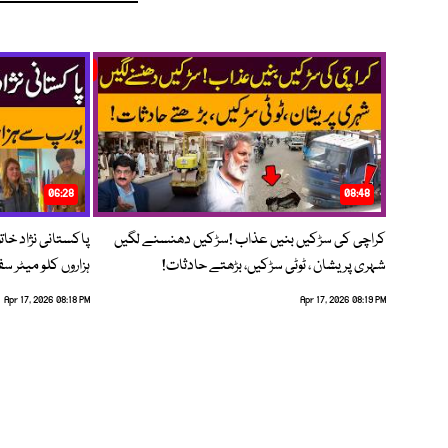
06:28
08:48
کراچی کی سڑکیں بنیں عذاب !سڑکیں دھنسنے لگیں
پاکستانی نژاد خات
شہری پریشان ، ٹوٹی سڑکیں، بڑھتے حادثات!
ہزاروں کلو میٹر س
Apr 17, 2026 08:18 PM
Apr 17, 2026 08:19 PM