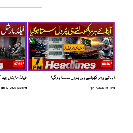
07:04
08:36
آبنائے ہرمز کھولتے ہی پٹرول سستا ہوگیا
فیلڈ مارشل چھا گئے
Apr 17, 2026 10:08 PM
Apr 17, 2026 10:11 PM