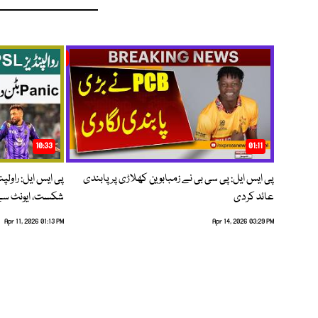
10:33
01:11
پی ایس ایل: پی سی بی نے زمبابوین کھلاڑی پر پابندی
پی ایس ایل: راول
عائد کردی
شکست، ایونٹ سے 
Apr 11, 2026 01:13 PM
Apr 14, 2026 03:29 PM