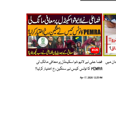
01:35
حان میں
فضا علی نے لائیو شو اسکینڈل پر معافی مانگ لی
PEMRA کا نوٹس کیس نے سنگین رخ اختیار کرلیا!
Apr 17, 2026 12:25 AM