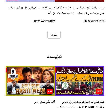
پی ایس ایل 11: پشاور زلمی نے حیدرآباد کنگز
نسیم شاہ کےلیے پی ایس ایل 11 ڈراؤنا خواب
مین کو سنسنی خیز مقابلے کے بعد شکست
بن گیا
دیدی
Apr 07, 2026 06:25 PM
Apr 09, 2026 01:14 PM
مزید
انٹرٹینمنٹ
14:05
01:35
فضا علی نے لائیو شو اسکینڈل پر معافی
آگ لگی بستی میں
مانگ لی PEMRA کا نوٹس کیس نے سنگین