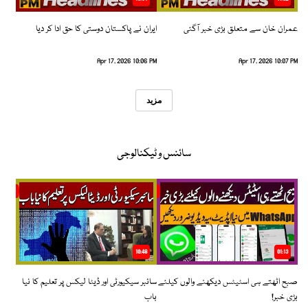
عمران خان سے متعلق بڑی خبر آگئی
ایران نے پاکستان دوستی کا حق ادا کر دیا
Apr 17, 2026 10:06 PM
Apr 17, 2026 10:07 PM
مزید
سائنس و ٹیکنالوجی
10:48
01:13
صبح اٹھتے ہی اسٹیٹس دیکھنے والوں کیلئے
سائبر سیکیورٹی اور ڈیٹا لیکس پر تعلیم کا نیا
بڑی خبر!
باب