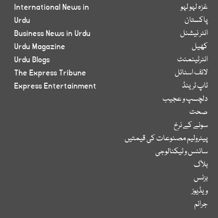
غزہ لہو لہو
International News in
پاکستان
Urdu
انٹر نیشنل
Business News in Urdu
کھیل
Urdu Magazine
انٹرٹینمنٹ
Urdu Blogs
لائف اسٹائل
The Express Tribune
ٹاپ ٹرینڈ
Express Entertainment
دلچسپ و عجیب
صحت
سونے کے نرخ
پیٹرولیم مصنوعات کی قیمتیں
سائنس و ٹیکنالوجی
بلاگ
بزنس
ویڈیوز
جرائم