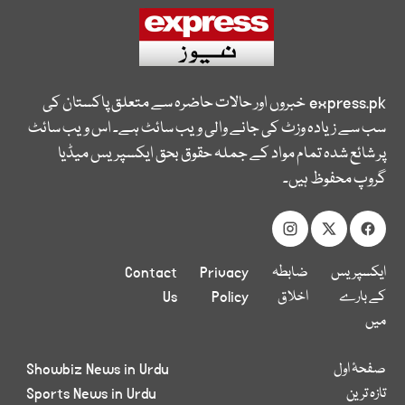
express.pk
خبروں اور حالات حاضرہ سے متعلق پاکستان کی
سب سے زیادہ وزٹ کی جانے والی ویب سائٹ ہے۔ اس ویب سائٹ
پر شائع شدہ تمام مواد کے جملہ حقوق بحق ایکسپریس میڈیا
گروپ محفوظ ہیں۔
ایکسپریس
ضابطہ
Privacy
Contact
کے بارے
اخلاق
Policy
Us
میں
صفحۂ اول
Showbiz News in Urdu
تازہ ترین
Sports News in Urdu