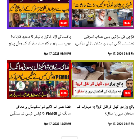
06:28
08:48
کراچی کی سڑکیں بنیں عذاب !سڑکیں
پاکستانی نژاد خاتون بائیکر کا منفرد کارنامہ!
دھنسنے لگیں شہری پریشان ، ٹوٹی سڑکیں،
یورپ سے ہزاروں کلو میٹر سفر کر کے وطن پہنچ
بڑھتے حادثات!
گئیں
Apr 17, 2026 08:18 PM
Apr 17, 2026 08:19 PM
01:35
09:12
پانچ ہزار دو، کھل کر نقل کرو!! یہ میٹرک کے
فضا علی نے لائیو شو اسکینڈل پر معافی
امتحان میں یا مذاق؟
مانگ لی PEMRA کا نوٹس کیس نے سنگین
رخ اختیار کرلیا!
Apr 17, 2026 12:25 AM
Apr 17, 2026 08:17 PM