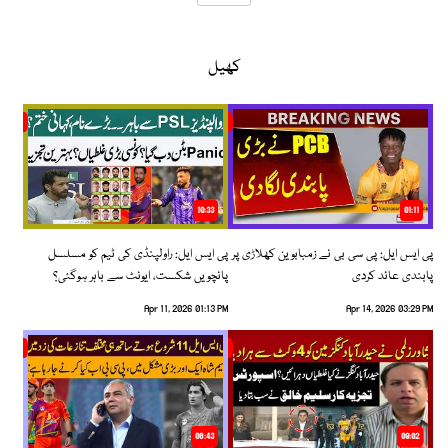
کھیل
10:33
01:11
پی ایس ایل: پی سی بی نے زمبابوین کھلاڑی پر
پی ایس ایل: راولپنڈی کی ٹیم کو مسلسل
پابندی عائد کردی
پانچویں شکست، ایونٹ سے باہر ہوگئی؟
Apr 11, 2026 01:13 PM
Apr 14, 2026 03:29 PM
06:43
09:02