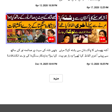
رخ اختیار کرلیا!
Apr 13, 2026 10:38 PM
Apr 17, 2026 12:25 AM
05:34
01:35
آشہ بھوسلے کا پاکستان سے رشتہ کیا؟ مرنے
بلھے شاہ کے سیٹ پر صائمہ نور کے ساتھ
سے پہلے آخری الفاظ کیا تھے؟ وہ راز جو بہت
کیا ہوا؟ ہدایتکار سنگیتا کے بڑے انکشافات!
سے لوگ نہیں جانتے
Dec 14, 2025 10:44 PM
Apr 13, 2026 10:25 PM
مزید