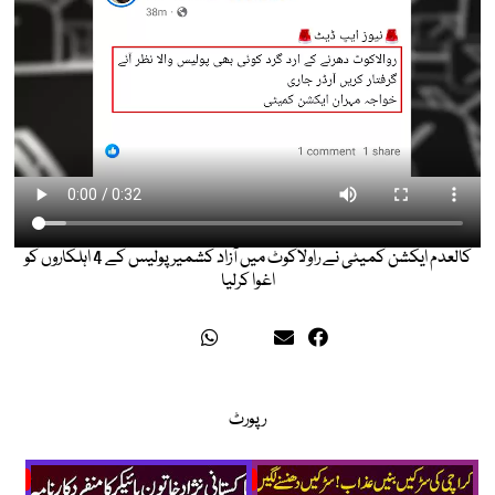
کالعدم ایکشن کمیٹی نے راولاکوٹ میں آزاد کشمیر پولیس کے 4 اہلکاروں کو
اغوا کرلیا
رپورٹ