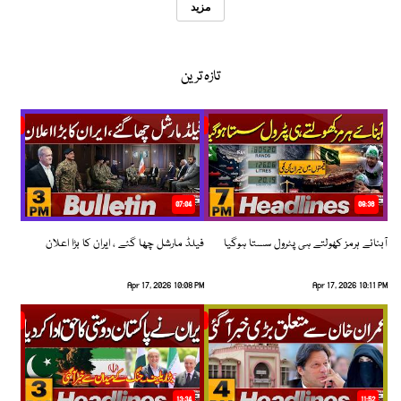
مزید
تازہ ترین
07:04
08:36
آبنائے ہرمز کھولتے ہی پٹرول سستا ہوگیا
فیلڈ مارشل چھا گئے ، ایران کا بڑا اعلان
Apr 17, 2026 10:08 PM
Apr 17, 2026 10:11 PM
13:34
11:52