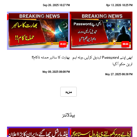
Sep 26, 2025 10:27 PM
Apr 13, 2026 10:25 PM
01:43
00:44
ابھی اپنے Password تبدیل کرلیں، ورنہ اہم
بھارت کا سائبر حملہ ناکام!!
ترین حکم آگیا
May 09, 2025 08:08 PM
May 27, 2025 08:38 PM
مزید
ہیڈلائنز