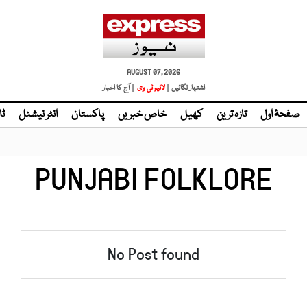
AUGUST 07, 2026
اشتہار لگائیں |
لائیو ٹی وی
| آج کا اخبار
صفحۂ اول
تازہ ترین
کھیل
خاص خبریں
پاکستان
انٹر نیشنل
ٹا
PUNJABI FOLKLORE
No Post found