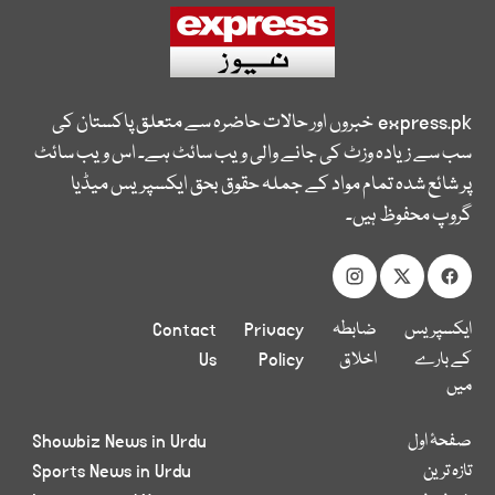
express.pk
خبروں اور حالات حاضرہ سے متعلق پاکستان کی
سب سے زیادہ وزٹ کی جانے والی ویب سائٹ ہے۔ اس ویب سائٹ
پر شائع شدہ تمام مواد کے جملہ حقوق بحق ایکسپریس میڈیا
گروپ محفوظ ہیں۔
ایکسپریس
ضابطہ
Privacy
Contact
کے بارے
اخلاق
Policy
Us
میں
صفحۂ اول
Showbiz News in Urdu
تازہ ترین
Sports News in Urdu