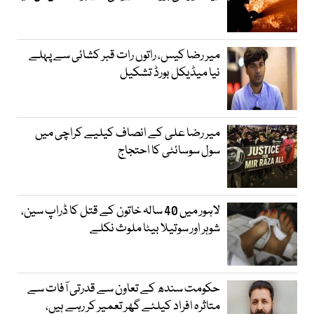
میر رضا کیس، راتوں رات قبر کشائی سے پہلے
نیا میڈیکل بورڈ تشکیل
میر رضا علی کے انصاف کیلیے کراچی میں
سول سوسائٹی کا احتجاج
لاہور میں 40 سالہ خاتون کے قتل کا ڈراپ سین،
شوہر اور سوتیلا بیٹا ملوث نکلے
حکومت سندھ کے تعاون سے قدرتی آفات سے
متاثرہ افراد کیلئے گھر تعمیر کر رہے ہیں،