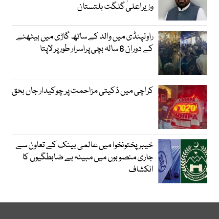
وزیراعلیٰ گلگت بلتستان
راولپنڈی میں والد کے ساتھ گاڑی میں بیٹھنے
کے دوران 6 سالہ بچی پراسرار طور پر لاپتا
کراچی میں ڈکیتی مزاحمت پر چوکیدار جاں بحق
خیبرپختونخوا میں عالمی بینک کے تعاون سے
جاری منصوبوں میں مبینہ بے ضابطگیوں کا
انکشاف