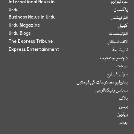
غزہ لہو لہو
International News in
پاکستان
Urdu
Business News in Urdu
انٹر نیشنل
Urdu Magazine
کھیل
Urdu Blogs
انٹرٹینمنٹ
The Express Tribune
لائف اسٹائل
Express Entertainment
ٹاپ ٹرینڈ
دلچسپ و عجیب
صحت
سونے کے نرخ
پیٹرولیم مصنوعات کی قیمتیں
سائنس و ٹیکنالوجی
بلاگ
بزنس
ویڈیوز
جرائم