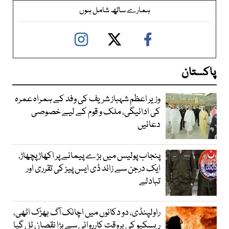
ہمارے ساتھ شامل ہوں
پاکستان
وزیر اعظم شہباز شریف کی وفد کے ہمراہ عمرہ
کی ادائیگی، ملک و قوم کے لیے خصوصی
دعائیں
پنجاب پولیس میں بڑے پیمانے پر اکھاڑ پچھاڑ،
ایک درجن سے زائد ڈی ایس پیز کی تقرری اور
تبادلے
راولپنڈی، دو دکانوں میں اچانک آگ بھڑک اٹھی،
ریسکیو کی بروقت کارروائی سے بڑا نقصان ٹل گیا