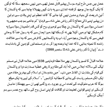
عمل ہیں جس طرح تیرہ سو سال پہلے قابل عمل تھے۔ میں نہیں سمجھ سکا کہ لوگوں
کا ایک گروہ جان بوجھ کر فتنہ اندازی سے یہ بات کیوں پھیلانا چاہتا ہے کہ پاکستان کا
آئین شریعت کی بنیاد پر مدون نہیں کیا جائے گا'' قائد اعظم نے اپنی وفات سے دو تین
دن پہلے اپنے ذاتی معالج ڈاکٹر ریاض علی شاہ سے فرمایا ''تم جانتے ہو جب مجھے یہ
احساس ہوتا ہے کہ پاکستان بن چکا ہے تو میری روح کو کس قدر اطمینان ہوتا ہے! یہ
کام مشکل تھا اور میں اکیلا بھی نہ کرسکتا تھا۔ میرا ایمان ہے کہ یہ رسول خداؐ کا روحانی
فیض ہے کہ پاکستان وجود میں آیا۔ اب یہ پاکستانیوں کا فرض ہے کہ وہ اسے خلافت
راشدہ کا نمونہ بنائیں، تاکہ خدا اپنا وعدہ پورا کرے اور مسلمانوں کو زمین کی بادشاہت
دے'' (بیان ڈاکٹر ریاض علی شاہ 11 ستمبر 1988)
علامہ اقبالؒ کا تصور پاکستان بھی ملاحظہ فرمایئے، 1930 میں علامہ اقبال نے مسلم
لیگ کے سالانہ اجلاس میں الٰہ آباد کے مقام پر تاریخی خطبۂ صدارت دیا اور پاکستان
کے قیام کی بشارت ان الفاظ میں دی۔ '' میں ہندوستان اور اسلام کے بہترین مفاد میں
ایک الگ مسلم ریاست کے بنانے کا مطالبہ کرتاہوں'' ۔ ''اسلام کے لیے یہ ایک موقع
ہوگا کہ عرب ملوکیت کے تحت اس پر جو پردے پڑگئے تھے ان سے چھٹکارا حاصل
کرسکے اور اپنے قوانین، تعلیمات اور ثقافت کو اپنی اصل روح کے ساتھ روح عصر سے ہم
آہنگ کرسکے''