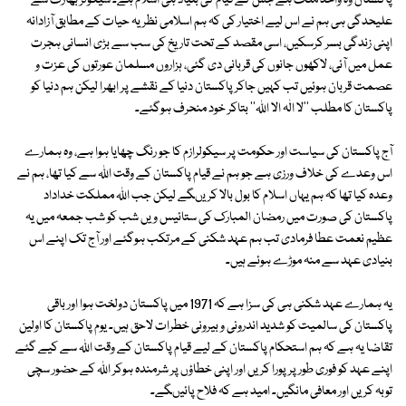
پاکستان وہ واحد ملک ہے جس کے قیام کی بنیاد ہی اسلام ہے۔ سیکولر بھارت سے
علیحدگی ہی ہم نے اس لیے اختیار کی کہ ہم اسلامی نظریہ حیات کے مطابق آزادانہ
اپنی زندگی بسر کرسکیں، اسی مقصد کے تحت تاریخ کی سب سے بڑی انسانی ہجرت
عمل میں آئی، لاکھوں جانوں کی قربانی دی گئی، ہزاروں مسلمان عورتوں کی عزت و
عصمت قربان ہوئیں تب کہیں جاکر پاکستان دنیا کے نقشے پر ابھرا لیکن ہم دنیا کو
پاکستان کا مطلب ''لا الٰہ الا اﷲ'' بتاکر خود منحرف ہوگئے۔
آج پاکستان کی سیاست اور حکومت پر سیکولرازم کا جو رنگ چھایا ہوا ہے، وہ ہمارے
اس وعدے کی خلاف ورزی ہے جو ہم نے قیام پاکستان کے وقت اﷲ سے کیا تھا، ہم نے
وعدہ کیا تھا کہ ہم یہاں اسلام کا بول بالا کریںگے لیکن جب اﷲ مملکت خداداد
پاکستان کی صورت میں رمضان المبارک کی ستائیس ویں شب کو شب جمعہ میں یہ
عظیم نعمت عطا فرمادی تب ہم عہد شکنی کے مرتکب ہوگئے اور آج تک اپنے اس
بنیادی عہد سے منہ موڑے ہوئے ہیں۔
یہ ہمارے عہد شکنی ہی کی سزا ہے کہ 1971 میں پاکستان دولخت ہوا اور باقی
پاکستان کی سالمیت کو شدید اندرونی و بیرونی خطرات لاحق ہیں۔ یوم پاکستان کا اولین
تقاضا یہ ہے کہ ہم استحکام پاکستان کے لیے قیام پاکستان کے وقت اﷲ سے کیے گئے
اپنے عہد کو فوری طور پر پورا کریں اور اپنی خطاؤں پر شرمندہ ہوکر اﷲ کے حضور سچی
توبہ کریں اور معافی مانگیں۔ امید ہے کہ فلاح پائیںگے۔