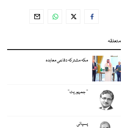
متعلقہ
مکہ مشترکہ دفاعی معاہدہ
’’ جمہوریت‘‘
پسپائی