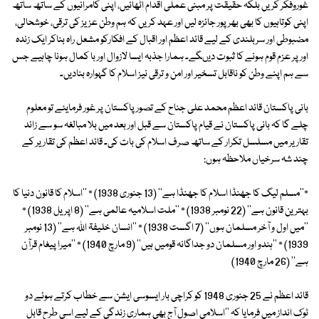
غوروفکر کریں بلکہ حقیقت پر مبنی عملی اقدام اٹھائیں، اپنی کامرانیوں کے ساتھ ساتھ
اپنی کوتاہیوں کا بھی بھرپور جائزہ لیں اور عہد کریں کہ ہم وطن عزیز کی ترقی، خوشحالی،
مضبوطی اور سربلندی کے لیے قائد اعظم اور اقبال کے افکارکو مشعل راہ بناکر ایک زندہ
اور پر عزم قوم ہونے کا ثبوت دیںگے۔ ہمارا جذبہ ایسا لازوال اور با کمال ہونا چاہیے جس
سے ہم اپنے وطن کو ناقابل تسخیر اور امن و ترقی نیز اسلام کا گہوارہ بنادیں۔
بانی پاکستان قائد اعظم محمد علی جناح کے تصور پاکستان پر غور فرمایئے تو معلوم
چلے گا کہ بانی پاکستان نے قیام پاکستان سے قبل اور بعد میں بلا مبالغہ سو سے زائد
تقاریر میں مسلسل تکرار کے ساتھ صرف اسلام کی بات کی۔ قائد اعظم کی تقاریر کے
چند شہ سرخیاں ملاحظہ ہوں:
٭''مسلم لیگ کا جھنڈا اسلام کا جھنڈا ہے'' (13 جنوری 1938) ٭ ''اسلام کا قانون دنیا کا
بہترین قانون ہے'' (22 نومبر 1938) ٭ ''ملت اسلامیہ عالمی ہے'' (8 اپریل 1938) ٭
''میں اول و آخر مسلمان ہوں'' (7 اگست 1938) ٭ ''انسان خلیفۃ اﷲ ہے'' (13 نومبر
1939) ٭ ''ہندو اور مسلمان دو جداگانہ قومیں ہیں'' (9 مارچ 1940) ٭ ''میرا پیغام قرآن
ہے'' (26 مارچ 1940)
قائد اعظم نے 25 جنوری 1948 کو کراچی بار ایسوسی ایشن سے خطاب کرتے ہوئے دو
ٹوک انداز میں فرمایا کہ ''اسلامی اصول آج بھی ہماری زندگی کے لیے اسی طرح قابل