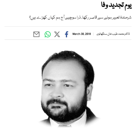
یوم تجدید وفا
شرمندۂ تعبیر ہونے سے قاصر رکھا، ذرا سوچیے آج ہم کہاں کھڑے ہیں؟
ڈاکٹر محمد طیب خان سنگھانوی
March 30, 2018