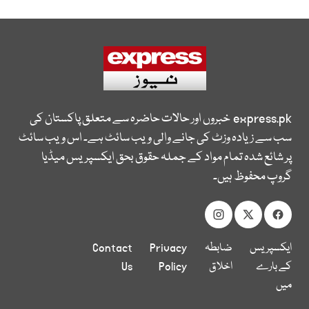
express.pk
خبروں اور حالات حاضرہ سے متعلق پاکستان کی
سب سے زیادہ وزٹ کی جانے والی ویب سائٹ ہے۔ اس ویب سائٹ
پر شائع شدہ تمام مواد کے جملہ حقوق بحق ایکسپریس میڈیا
گروپ محفوظ ہیں۔
ایکسپریس
ضابطہ
Privacy
Contact
کے بارے
اخلاق
Policy
Us
میں