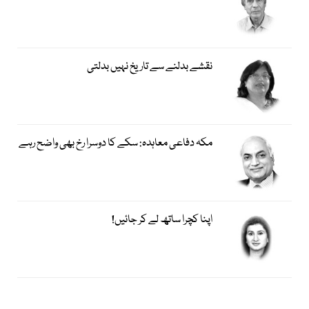
نقشے بدلنے سے تاریخ نہیں بدلتی
مکہ دفاعی معاہدہ: سکے کا دوسرا رخ بھی واضح رہے
اپنا کچرا ساتھ لے کر جائیں!