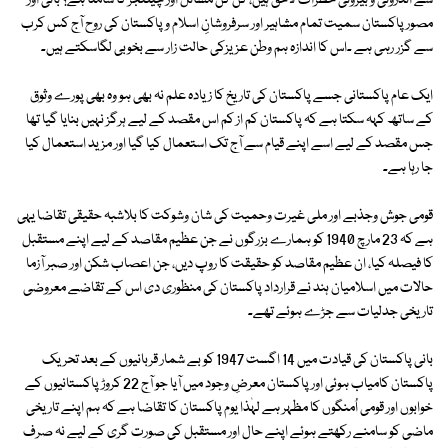
سے اندرونی و بیرونی خطرات لاحق ہیں، کن کن مسائل اور چیلنجز کا سامنا ہے؟ بانی اور
مصور پاکستان سمیت تمام مشاہیر اور سرفروشانِ اسلام و پاکستان کی روح آج کس کرب
سے گزر رہی ہے ۔اس کا اندازہ ہم وطن عزیزکی حالت زار سے بخوبی لگاسکتے ہیں۔
ایک عام پاکستانی جسے پاکستان کی تاریخ کا زیادہ علم نہ بھی ہو وہ بھی پورے وثوق
کے ساتھ کہہ سکتا ہے کہ پاکستان کم از کم اس مقصد کے لیے ہرگز نہیں بنایا گیا تھا
جس مقصد کے لیے اسے اپنے قیام سے آج تک استعمال کیا گیا اور مزید استعمال کیا
جا رہا ہے۔
قومی جوش وجذبے اور ملی غیرت وحمیت کی شان وشوکت کا بلاشبہ حقیقی تقاضا یہی
ہے کہ 23 مارچ 1940 کو ہمارے بزرگوں نے جن عظیم مقاصد کے لیے اپنے مستقبل
کا فیصلہ کیا، ان عظیم مقاصد کو حقیقت کا روپ دیں، جن اعصاب شکن اور صبر آزما
حالات میں اسلامیان ہند نے قرارداد پاکستان کی منظوری دی اس کے تقاضے معروضی
تاریخی جدلیات سے جڑے ہوئے تھے۔
بانی پاکستان کی قیادت میں 14 اگست 1947 کو بے شمار قربانیوں کے بعد تحریک
پاکستان کامیاب ہوئی اور پاکستان معرضِ وجود میں آیا جو آج 22 کروڑ پاکستانیوں کے
خوابوں اور قومی اُمنگوں کا مظہر ہے لہٰذا یوم پاکستان کا تقاضا ہے کہ ہم اپنے تاریخی
ماضی کو سامنے رکھتے ہوئے اپنے حال اور مستقبل کی صورت گری کے لیے نہ صرف