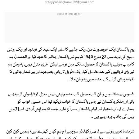
drtayyabsinghanvi100@gmail.com
یوم پاکستان ایک خوبصورت دن، ایک جذبے کا سفر، ایک عہد کی تجدید اور ایک روشن
صبح کی نوید ہے، 23 مارچ 1940 کو ہم نے پاکستان بنانے کا عہدکیا اور الحمدﷲ ہم
کامیاب ہوئے، پاکستان کا حصول سنگ میل تو ہے لیکن آخری منزل نہیں، یہ وطن ہم
نے بڑی قربانیوں کے بعد حاصل کیا، ایک طویل تاریخی جدوجہد اور بے شمار جانوں کا
نذرانہ پیش کرنے کے بعد ہمیں یہ وطن ملا۔
افسوس صد افسوس وطن کے حصول کے بعد ہم اپنی اصل منزل کو فراموش کر بیٹھے،
بانی اور مفکر پاکستان نے جس پاکستان کا خواب دیکھا تھا اس حسین خواب کو
ہمارے ارباب اختیار نے قیام پاکستان سے آج تک ، جب کہ ہم اپنی آزادی کے 71 ویں
برس کی جانب بڑھ رہے ہیں ۔
شرمندۂ تعبیر ہونے سے قاصر رکھا، ذرا سوچیے آج ہم کہاں کھڑے ہیں؟ ہمیں کون کون