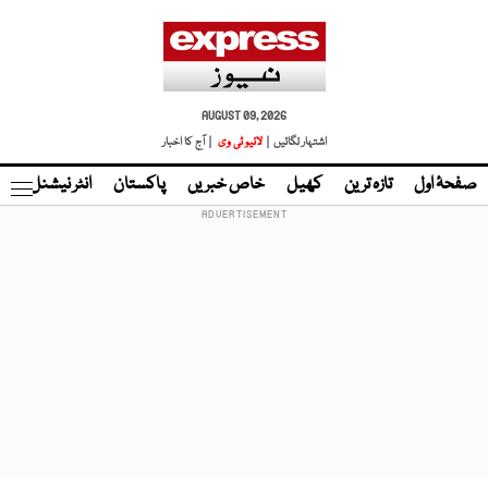
AUGUST 09, 2026
اشتہار لگائیں |
لائیو ٹی وی
| آج کا اخبار
صفحۂ اول
تازہ ترین
کھیل
خاص خبریں
پاکستان
انٹر نیشنل
ٹا