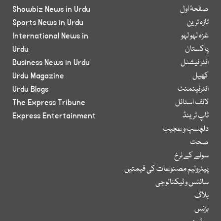
صفحۂ اول
Showbiz News in Urdu
تازہ ترین
Sports News in Urdu
غزہ لہو لہو
International News in
پاکستان
Urdu
انٹر نیشنل
Business News in Urdu
کھیل
Urdu Magazine
انٹرٹینمنٹ
Urdu Blogs
لائف اسٹائل
The Express Tribune
ٹاپ ٹرینڈ
Express Entertainment
دلچسپ و عجیب
صحت
سونے کے نرخ
پیٹرولیم مصنوعات کی قیمتیں
سائنس و ٹیکنالوجی
بلاگ
بزنس