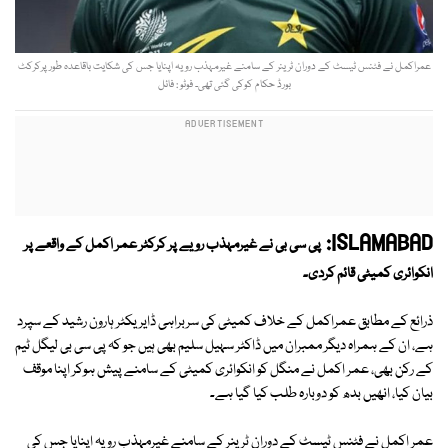
عمراکمل نے فٹنس ٹیسٹ کے دوران ٹرینر کے سامنے غیرمہذب رویہ اپنایا جس کی شکایت باقاعدہ طورپرکرکٹ
بورڈ حکام کوکی گئی تھی۔ فوٹو : فائل
ISLAMABAD:
پی سی بی نے غیرمہذب رویے پر کرکٹر عمر اکمل کے واقعے پر
انکوائری کمیٹی قائم کردی۔
ذرائع کے مطابق عمراکمل کے خلاف کمیٹی کی سربراہی ڈایریکٹر ہارون رشید کے سپرد
ہے، ان کے ہمراہ دیگر ممبران میں ڈاکٹر سہیل سلیم بھی ہیں جو کہ پی سی بی لیگل ٹیم
کے رکن بھی، عمر اکمل نے منگل کو انکوائری کمیٹی کے سامنے پیش ہوکر اپنا موقف
بیان کیا، انھیں بدھ کو دوبارہ طلب کیا گیا ہے۔
عمر اکمل نے فٹنس ٹیسٹ کے دوران ٹرینر کے سامنے غیرمہذب رویہ اپنایا جس کی