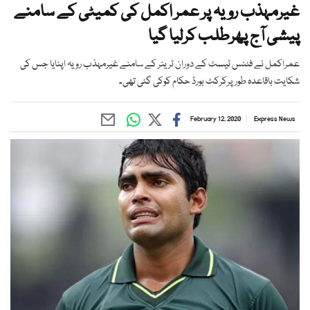
غیرمہذب رویہ پر عمر اکمل کی کمیٹی کے سامنے
پیشی آج پھرطلب کرلیا گیا
عمراکمل نے فٹنس ٹیسٹ کے دوران ٹرینر کے سامنے غیرمہذب رویہ اپنایا جس کی
شکایت باقاعدہ طورپرکرکٹ بورڈ حکام کوکی گئی تھی۔
February 12, 2020
Express News