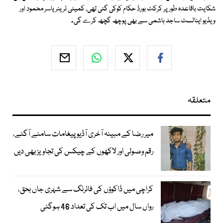
شکایت باقاعدہ طورپر کرکٹ بورڈ حکام کوکی گئی تھی، کمیٹی ٹرینر یاسر محمود اور
ویڈیو اینالسٹ ساجد ہاشمی سے بھی پوچھ گچھ کرے گی۔
متعلقہ
میر رضا کے مبینہ آخری آڈیو پیغامات سامنے آگئے،
رقم وصولی اور لاکھوں کے چیکس کی تجاویز بھی دیں
کراچی میں ڈاکوؤں کی فائرنگ سے شہری جاں بحق،
رواں سال میں اب تک کی تعداد 46 ہوگئی