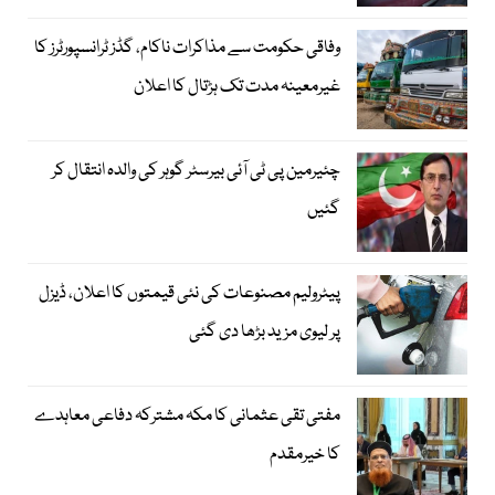
وفاقی حکومت سے مذاکرات ناکام، گڈز ٹرانسپورٹرز کا
غیرمعینہ مدت تک ہڑتال کا اعلان
چئیرمین پی ٹی آئی بیرسٹر گوہر کی والدہ انتقال کر
گئیں
پیٹرولیم مصنوعات کی نئی قیمتوں کا اعلان، ڈیزل
پر لیوی مزید بڑھا دی گئی
مفتی تقی عثمانی کا مکہ مشترکہ دفاعی معاہدے
کا خیرمقدم