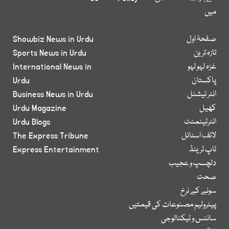
میں
صفحۂ اول
Showbiz News in Urdu
تازہ ترین
Sports News in Urdu
غزہ لہو لہو
International News in
پاکستان
Urdu
انٹر نیشنل
Business News in Urdu
کھیل
Urdu Magazine
انٹرٹینمنٹ
Urdu Blogs
لائف اسٹائل
The Express Tribune
ٹاپ ٹرینڈ
Express Entertainment
دلچسپ و عجیب
صحت
سونے کے نرخ
پیٹرولیم مصنوعات کی قیمتیں
سائنس و ٹیکنالوجی