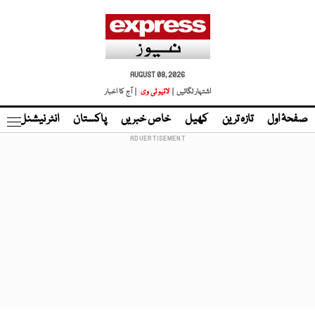
AUGUST 08, 2026
اشتہار لگائیں |
لائیو ٹی وی
| آج کا اخبار
صفحۂ اول
تازہ ترین
کھیل
خاص خبریں
پاکستان
انٹر نیشنل
ٹا