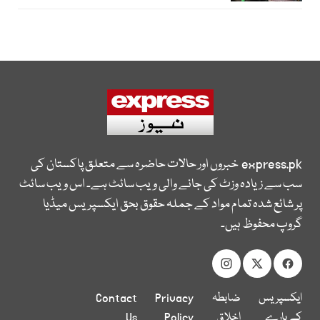
express.pk
خبروں اور حالات حاضرہ سے متعلق پاکستان کی
سب سے زیادہ وزٹ کی جانے والی ویب سائٹ ہے۔ اس ویب سائٹ
پر شائع شدہ تمام مواد کے جملہ حقوق بحق ایکسپریس میڈیا
گروپ محفوظ ہیں۔
ایکسپریس
ضابطہ
Privacy
Contact
کے بارے
اخلاق
Policy
Us