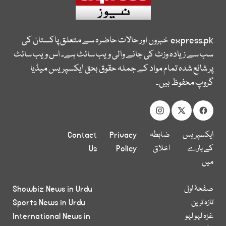
express.pk
خبروں اور حالات حاضرہ سے متعلق پاکستان کی
سب سے زیادہ وزٹ کی جانے والی ویب سائٹ ہے۔ اس ویب سائٹ
پر شائع شدہ تمام مواد کے جملہ حقوق بحق ایکسپریس میڈیا
گروپ محفوظ ہیں۔
ایکسپریس
ضابطہ
Privacy
Contact
کے بارے
اخلاق
Policy
Us
میں
صفحۂ اول
Showbiz News in Urdu
تازہ ترین
Sports News in Urdu
غزہ لہو لہو
International News in