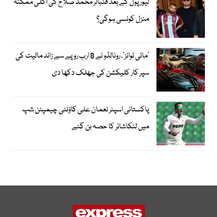
لیور پول کے بعد فٹبالر محمد صلاح کی اگلی ممکنہ
منزل کونسی ہوگی؟
’مائی ٹوائز‘، رونالڈو نے 8 ارب روپے سے زائد مالیت کی
سپر کار کلیکشن کی جھلک دکھا دی
پاکستانی اسپنر نعمان علی کاؤنٹی چیمپئن شپ
میں لنکاشائر کا حصہ بن گئے