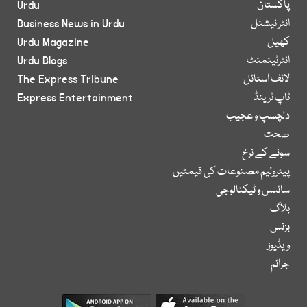
پاکستان
Urdu
انٹر نیشنل
Business News in Urdu
کھیل
Urdu Magazine
انٹرٹینمنٹ
Urdu Blogs
لائف اسٹائل
The Express Tribune
ٹاپ ٹرینڈ
Express Entertainment
دلچسپ و عجیب
صحت
سونے کے نرخ
پیٹرولیم مصنوعات کی قیمتیں
سائنس و ٹیکنالوجی
بلاگ
بزنس
ویڈیوز
جرائم