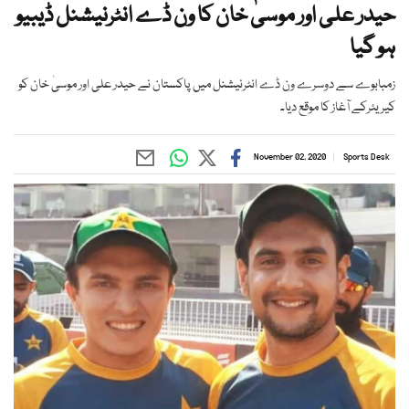
حیدر علی اور موسیٰ خان کا ون ڈے انٹرنیشنل ڈیبیو
ہو گیا
زمبابوے سے دوسرے ون ڈے انٹرنیشنل میں پاکستان نے حیدر علی اور موسیٰ خان کو
کیریئرکے آغاز کا موقع دیا۔
November 02, 2020
Sports Desk