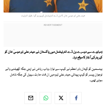
حیدر علی اور موسیٰ خان کا ون ڈے انٹرنیشنل ڈیبیو ہو گیا ۔ فوٹو : انٹرنیٹ
زمبابوے سے دوسرے ون ڈے انٹرنیشنل میں پاکستان نے حیدر علی اور موسیٰ خان کو
کیریئرکے آغاز کا موقع دیا۔
بیٹسمین کو کپتان بابر اعظم نے کیپ سے نوازا، وہاب ریاض نے اپنی جگہ کھیلنے والے
نوجوان پیسر کو کیپ پہنائی،حیدر علی ٹیم میں ان فٹ حارث سہیل کی جگہ شامل
ہوئے تھے۔