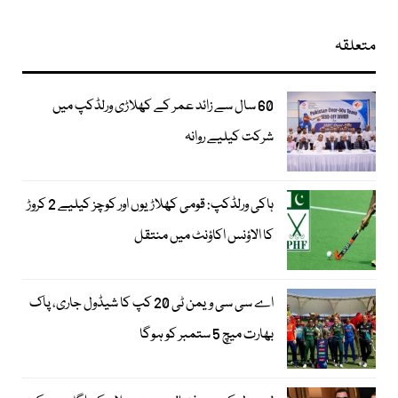
متعلقہ
60 سال سے زائد عمر کے کھلاڑی ورلڈکپ میں
شرکت کیلیے روانہ
ہاکی ورلڈکپ: قومی کھلاڑیوں اور کوچز کیلیے 2 کروڑ
کا الاؤنس اکاؤنٹ میں منتقل
اے سی سی ویمن ٹی 20 کپ کا شیڈول جاری، پاک
بھارت میچ 5 ستمبر کو ہوگا