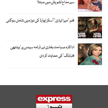
سے مداح تشویش میں مبتلا
فلم ’’میرا لیاری‘‘ آسکر ایوارڈ کی دوڑ میں شامل ہوگئی
اداکارہ صباحت بخاری نے ڈرامہ سیٹس پر ’ہیلتھی
فلرٹنگ‘ کی حمایت کر دی