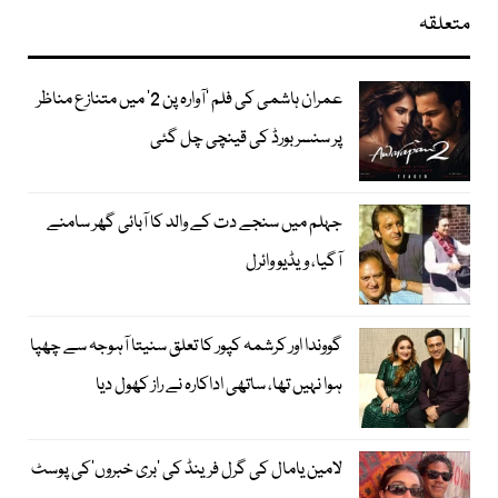
متعلقہ
عمران ہاشمی کی فلم ’آوارہ پن 2‘ میں متنازع مناظر
پر سنسر بورڈ کی قینچی چل گئی
جہلم میں سنجے دت کے والد کا آبائی گھر سامنے
آگیا، ویڈیو وائرل
گووندا اور کرشمہ کپور کا تعلق سنیتا آہوجہ سے چھپا
ہوا نہیں تھا، ساتھی اداکارہ نے راز کھول دیا
لامین یامال کی گرل فرینڈ کی ’بری خبروں‘کی پوسٹ