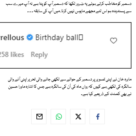
دسمبر کو مخاطب کرتے ہوئے یہ ضرور لکھا کہ دسمبر آپ کو پتا ہے نہ آپ میرے سب
سے پسندیدہ ہو اس لئے مجھے مایوس نہیں کرنا، میں آپ کی سابقہ ۔ ۔ ۔
ماہرہ خان نے اپنی تصویر پر دسمبر کے حوالے سے لکھی جانے والی تحریر اپنی آنے والی
سالگرہ کی لکھی ہے کیوں کہ رواں ماہ کی اُن کی سالگرہ ہے جس کا اشارہ ماورا حسین
نے بھی کمنٹ کے ذریعے کیا ہے۔