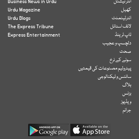
انٹر نیشنل
Business News in Urdu
کھیل
Urdu Magazine
انٹرٹینمنٹ
Urdu Blogs
لائف اسٹائل
The Express Tribune
ٹاپ ٹرینڈ
Express Entertainment
دلچسپ و عجیب
صحت
سونے کے نرخ
پیٹرولیم مصنوعات کی قیمتیں
سائنس و ٹیکنالوجی
بلاگ
بزنس
ویڈیوز
جرائم