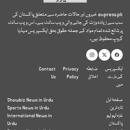
express.pk
خبروں اور حالات حاضرہ سے متعلق پاکستان کی
سب سے زیادہ وزٹ کی جانے والی ویب سائٹ ہے۔ اس ویب سائٹ
پر شائع شدہ تمام مواد کے جملہ حقوق بحق ایکسپریس میڈیا
گروپ محفوظ ہیں۔
ایکسپریس
ضابطہ
Privacy
Contact
کے بارے
اخلاق
Policy
Us
میں
صفحۂ اول
Showbiz News in Urdu
تازہ ترین
Sports News in Urdu
غزہ لہو لہو
International News in
پاکستان
Urdu