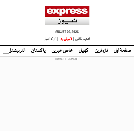
AUGUST 06, 2026
اشتہار لگائیں |
لائیو ٹی وی
| آج کا اخبار
صفحۂ اول
تازہ ترین
کھیل
خاص خبریں
پاکستان
انٹر نیشنل
ٹا