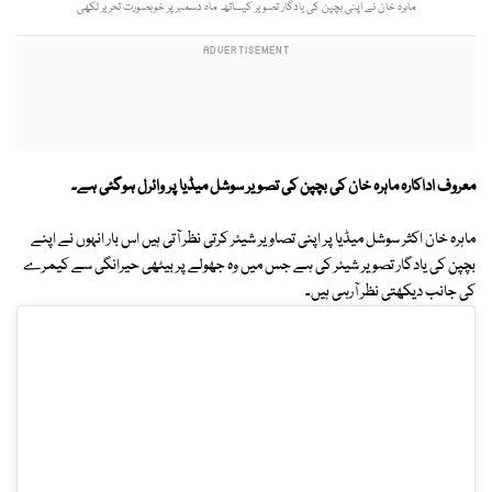
ماہرہ خان نے اپنی بچپن کی یادگار تصویر کیساتھ ماہ دسمبر پر خوبصورت تحریر لکھی
معروف اداکارہ ماہرہ خان کی بچپن کی تصویر سوشل میڈیا پر وائرل ہوگئی ہے۔
ماہرہ خان اکثر سوشل میڈیا پر اپنی تصاویر شیئر کرتی نظر آتی ہیں اس بار انہوں نے اپنے
بچپن کی یادگار تصویر شیئر کی ہے جس میں وہ جھولے پر بیٹھی حیرانگی سے کیمرے
کی جانب دیکھتی نظر آرہی ہیں۔