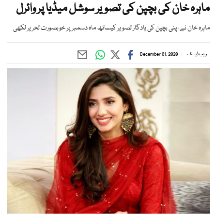
ماہرہ خان کی بچپن کی تصویر سوشل میڈیا پر وائرل
ماہرہ خان نے اپنی بچپن کی یادگار تصویر کیساتھ ماہ دسمبر پر خوبصورت تحریر لکھی
ویب ڈیسک
December 01, 2020