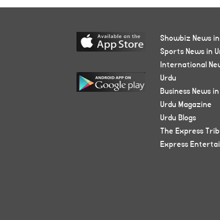
Showbiz News in
Sports News in U
International Ne
Urdu
Business News in
Urdu Magazine
Urdu Blogs
The Express Tri
Express Enterta