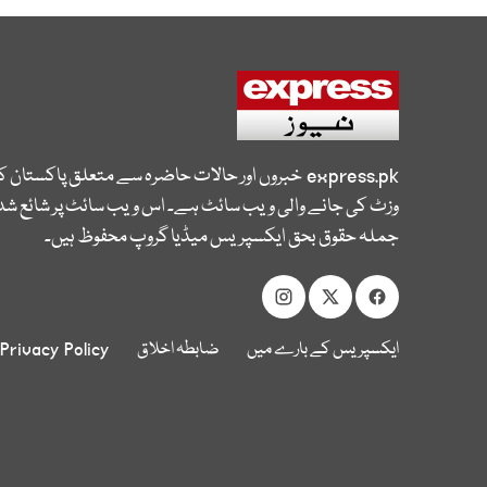
express.pk
خبروں اور حالات حاضرہ سے متعلق پاکستان 
وزٹ کی جانے والی ویب سائٹ ہے۔ اس ویب سائٹ پر شائع شدہ
جملہ حقوق بحق ایکسپریس میڈیا گروپ محفوظ ہیں۔
ایکسپریس کے بارے میں
ضابطہ اخلاق
Privacy Policy