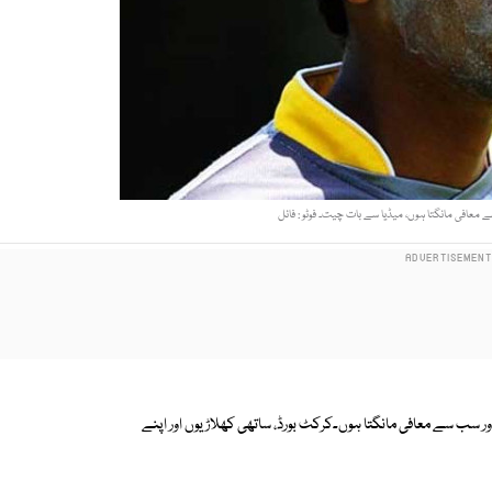
معافی مانگتا ہوں، میڈیا سے بات چیت۔ فوٹو : فائل
 سب سے معافی مانگتا ہوں۔کرکٹ بورڈ، ساتھی کھلاڑیوں اور اپنے