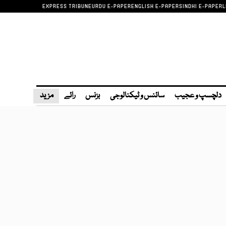
EXPRESS TRIBUNE
URDU E-PAPER
ENGLISH E-PAPER
SINDHI E-PAPER
L
دلچسپ و عجیب
سائنس و ٹیکنالوجی
بزنس
رائے
مزید