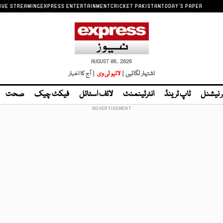
IVE STREAMING
EXPRESS ENTERTAINMENT
CRICKET PAKISTAN
TODAY'S PAPER
AUGUST 06, 2026
اشتہار لگائیں |
لائیو ٹی وی
| آج کا اخبار
ر نیشنل
ٹاپ ٹرینڈ
انٹرٹینمنٹ
لائف اسٹائل
فیکٹ چیک
صحت