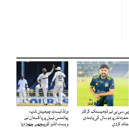
پی سی بی نے ڈومیسٹک کرکٹر
ورلڈ ٹیسٹ چیمپئن شپ:
حمزہ نذر پر دو سال کی پابندی
پوائنٹس ٹیبل پر پاکستان نے
عائد کردی
ویسٹ انڈیز کو پیچھے چھوڑ دیا