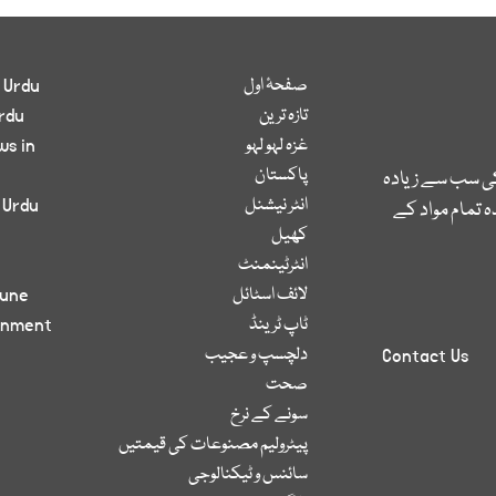
صفحۂ اول
 Urdu
تازہ ترین
rdu
غزہ لہو لہو
ws in
پاکستان
کی سب سے زیادہ
انٹر نیشنل
 Urdu
 تمام مواد کے
کھیل
انٹرٹینمنٹ
لائف اسٹائل
bune
ٹاپ ٹرینڈ
inment
دلچسپ و عجیب
Contact Us
صحت
سونے کے نرخ
پیٹرولیم مصنوعات کی قیمتیں
سائنس و ٹیکنالوجی