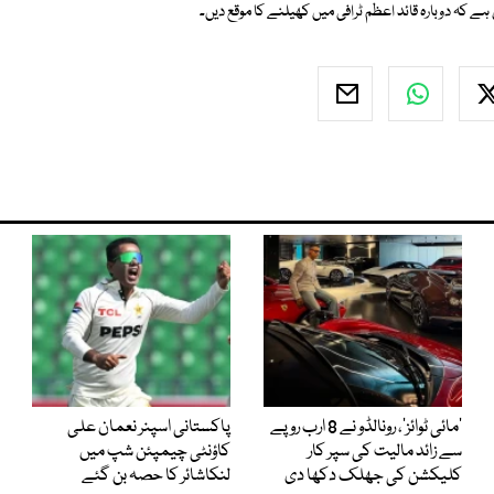
ہے کہ دوبارہ قائد اعظم ٹرافی میں کھیلنے کا موقع دیں۔
’مائی ٹوائز‘، رونالڈو نے 8 ارب روپے
پاکستانی اسپنر نعمان علی
سے زائد مالیت کی سپر کار
کاؤنٹی چیمپئن شپ میں
کلیکشن کی جھلک دکھا دی
لنکاشائر کا حصہ بن گئے