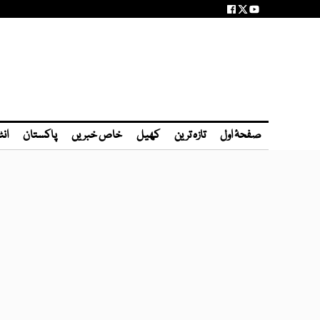
صفحۂ اول
تازہ ترین
کھیل
خاص خبریں
پاکستان
انٹ