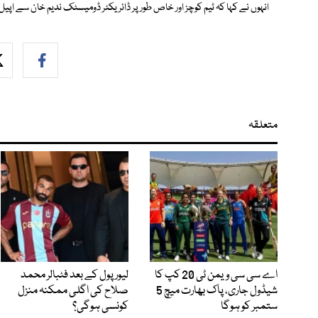
انہوں نے کہا کہ ٹیم کوچز اور خاص طور پر ڈائریکٹر ڈومیسٹک ندیم خان سے اپیل 
متعلقہ
اے سی سی ویمن ٹی 20 کپ کا
لیور پول کے بعد فٹبالر محمد
شیڈول جاری، پاک بھارت میچ 5
صلاح کی اگلی ممکنہ منزل
ستمبر کو ہوگا
کونسی ہوگی؟