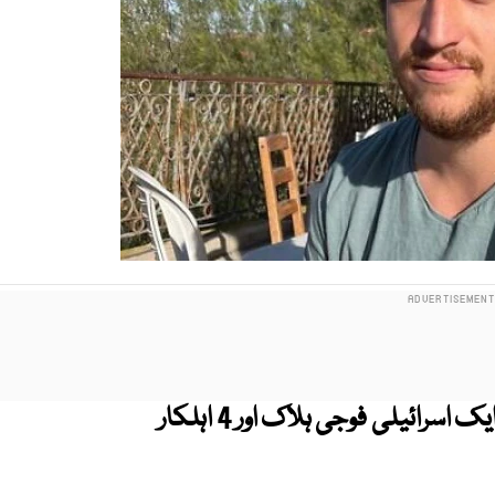
غزہ میں حماس کے ساتھ جھڑپوں کے دوران ایک اسرائیلی فوجی ہلاک اور 4 اہلکار