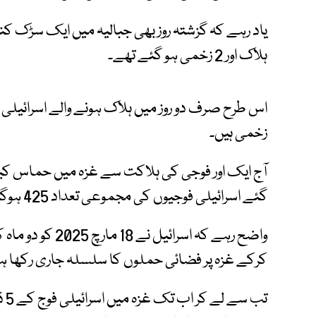
یاد رہے کہ گزشتہ روز بھی جبالیہ میں ایک سڑک ک
ہلاک اور 2 زخمی ہو گئے تھے۔
زخمی ہیں۔
آج ایک اور فوجی کی ہلاکت سے غزہ میں حماس ک
گئے اسرائیلی فوجیوں کی مجموعی تعداد 425 ہوگئی۔
واضح رہے کہ اسرائ
کرکے غزہ پر فضائی حملوں کا سلسلہ جاری رکھا ہو
تب