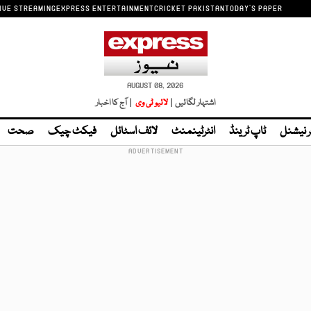
IVE STREAMING
EXPRESS ENTERTAINMENT
CRICKET PAKISTAN
TODAY'S PAPER
AUGUST 08, 2026
اشتہار لگائیں |
لائیو ٹی وی
| آج کا اخبار
ر نیشنل
ٹاپ ٹرینڈ
انٹرٹینمنٹ
لائف اسٹائل
فیکٹ چیک
صحت