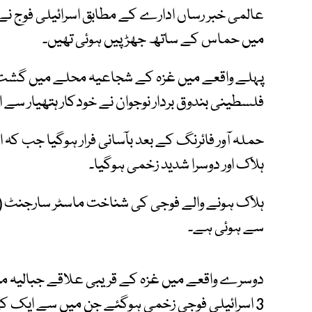
عالمی خبر رساں ادارے کے مطابق اسرائیلی فوج ن
میں حماس کے ساتھ جھڑپیں ہوئی تھیں۔
پہلے واقعے میں غزہ کے شجاعیہ محلے میں گشت
فلسطینی بندوق بردار نوجوان نے خودکار ہتھیار سے اس
حملہ آور فائرنگ کے بعد بآسانی فرار ہوگیا جب کہ
ہلاک اور دوسرا شدید زخمی ہوگیا۔
سے ہوئی ہے۔
دوسرے واقعے میں غزہ کے قریبی علاقے جبالیہ 
3 اسرائیلی فوجی زخمی ہوگئے جن میں سے ایک کی حالت نازک ہے۔