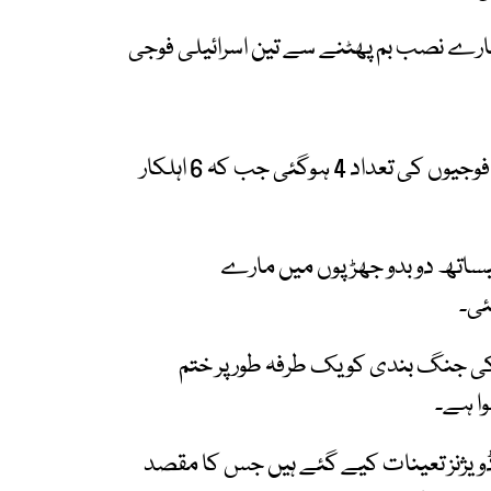
نارے نصب بم پھٹنے سے تین اسرائیلی فوجی
اس طرح صرف دو روز میں ہلاک ہونے والے اسرائیلی فوجیوں کی تعداد 4 ہوگئی جب کہ 6 اہلکار
یساتھ دو بدو جھڑپوں میں مارے
یل نے 18 مارچ 2025 کو دو ماہ کی جنگ بندی کو یک طرفہ طور پر ختم
ا ہے۔
 سے لے کر اب تک غزہ میں اسرائیلی فوج کے 5 ڈویژنز تعینات کیے گئے ہیں جس کا مقصد