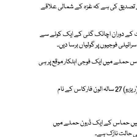
ے تصدیق کی ہے کہ غزہ کے شمالی علاقے
 کے دوران اچانک گلی کے ایک کونے سے
رائیلی فوجیوں پر گولیاں برسا دیں۔
 اس حملے میں ایک فوجی اہلکار موقع پر ہی
ہلاک ہونے والے فوجی کی شناخت ماسٹر سارجنٹ (ریزرو) 27 سالہ الون فارکاس کے نام
میں حماس کے ایک ڈرون حملے میں