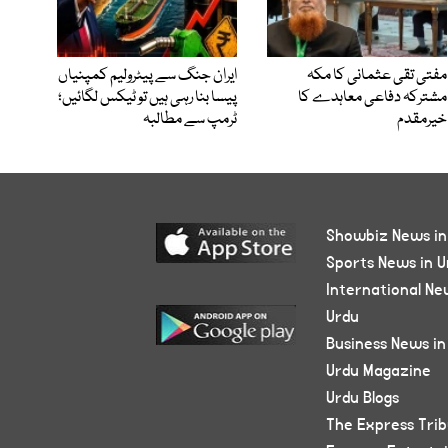
مفتی تقی عثمانی کا مکہ
ایران جنگ سے پیٹرولیم کمپنیاں
مشترکہ دفاعی معاہدے کا
پیسا بنا رہی ہیں تو ٹیکس لگائیں؛
خیرمقدم
ٹرمپ سے مطالبہ
Showbiz News in
Sports News in U
International Ne
Urdu
Business News in
Urdu Magazine
Urdu Blogs
The Express Tri