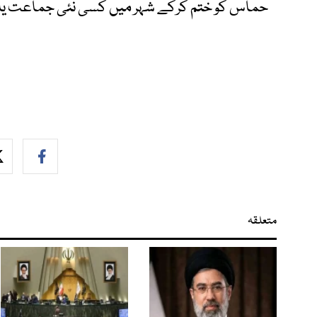
حماس کو ختم کرکے شہر میں کسی نئی جماعت یا قی
متعلقہ