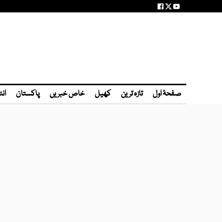
صفحۂ اول
تازہ ترین
کھیل
خاص خبریں
پاکستان
انٹ