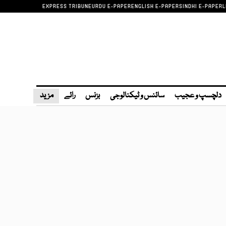
EXPRESS TRIBUNE
URDU E-PAPER
ENGLISH E-PAPER
SINDHI E-PAPER
L
دلچسپ و عجیب
سائنس و ٹیکنالوجی
بزنس
رائے
مزید