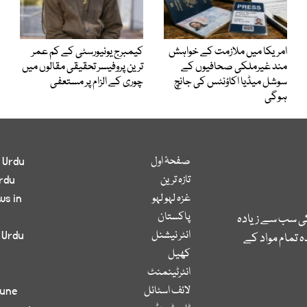
امریکا میں ملازمت کے خواہش
کیمبرج یونیورسٹی کے کم عمر
مند غیرملکی صحافیوں کے
ترین پروفیسر تحقیقی مقالوں میں
سوشل میڈیا اکاؤنٹس کی جانچ
چوری کے الزام پر مستعفی
ہوگی
صفحۂ اول
 Urdu
تازہ ترین
rdu
غزہ لہو لہو
ws in
پاکستان
کی سب سے زیادہ
انٹر نیشنل
 Urdu
 تمام مواد کے
کھیل
انٹرٹینمنٹ
لائف اسٹائل
bune