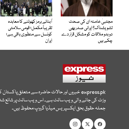
مجتبیٰ خامنہ ای کی صحت
آبنائے ہرمز کھولنے کا معاہدہ
تشویشناک؟ ایرانی صدر بھی
تقریباً مکمل؛ قومی سلامتی
دوبدو ملاقات کو مشکل قرار دے
کونسل سے منظوری باقی ہے؛
چکے ہیں
ایران
express.pk
خبروں اور حالات حاضرہ سے متعلق پاکستان 
وزٹ کی جانے والی ویب سائٹ ہے۔ اس ویب سائٹ پر شائع شدہ
جملہ حقوق بحق ایکسپریس میڈیا گروپ محفوظ ہیں۔