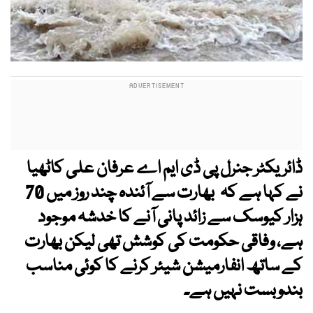
ڈائریکٹر جنرل پی ڈی ایم اے عرفان علی کاٹھیا
نے کہا ہے کہ بھارت سے آئندہ چند روز میں 70
ہزار کیوسک سے زائد پانی آنے کا خدشہ موجود
ہے، وفاقی حکومت کی کوشش تھی لیکن بھارت
کے ساتھ انفارمیشن شیئر کرنے کا کوئی مناسب
بندوبست نہیں ہے۔