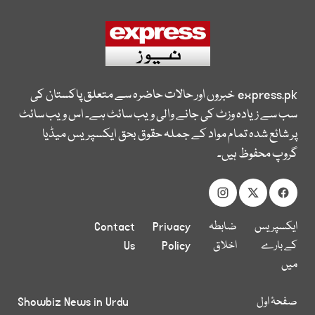
express.pk
خبروں اور حالات حاضرہ سے متعلق پاکستان کی
سب سے زیادہ وزٹ کی جانے والی ویب سائٹ ہے۔ اس ویب سائٹ
پر شائع شدہ تمام مواد کے جملہ حقوق بحق ایکسپریس میڈیا
گروپ محفوظ ہیں۔
ایکسپریس
ضابطہ
Privacy
Contact
کے بارے
اخلاق
Policy
Us
میں
صفحۂ اول
Showbiz News in Urdu