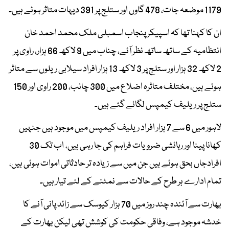
1179 موضعہ جات، 478 گاوں اور ستلج پر 391 دیہات متاثر ہوئے ہیں۔
ان کا کہنا تھا کہ اسپیکر پنجاب اسمبلی ملک محمد احمد خان
انتظامیہ کے ساتھ ساتھ نظر آئے، چناب میں 9 لاکھ 66 ہزار، راوی پر
2 لاکھ 32 ہزار اور ستلج پر 3 لاکھ 13 ہزار افراد سیلابی ریلوں سے متاثر
ہوئے ہیں، مختلف متاثرہ اضلاع میں 300 چانب، 200 راوی اور 150
ستلج پر ریلیف کیمپس لگائے گئے ہیں۔
لاہور میں 6 سے 7 ہزار افراد ریلیف کیمپس میں موجود ہیں جنہیں
کھانا پینا اور رہائشی ضرویات فراہم کی جا رہی ہیں، اب تک 30
افرادجاں بحق ہوئے ہیں جن میں سے زیادہ تر حادثاتی اموات ہوئی ہیں،
تمام ادارے ہر طرح کے حالات سے نمٹنے کے لئے تیار ہیں۔
بھارت سے آئندہ چند روز میں 70 ہزار کیوسک سے زائد پانی آنے کا
خدشہ موجود ہے، وفاقی حکومت کی کوشش تھی لیکن بھارت کے