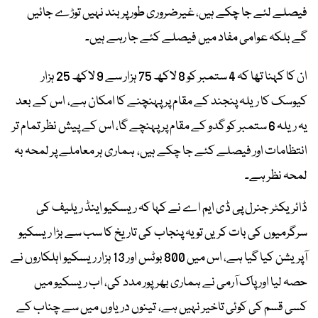
فیصلے لئے جا چکے ہیں، غیرضروری طور پر بند نہیں توڑے جائیں
گے بلکہ عوامی مفاد میں فیصلے کئے جا رہے ہیں۔
ان کا کہنا تھا کہ 4 ستمبر کو 8 لاکھ 75 ہزار سے 9 لاکھ 25 ہزار
کیوسک کا ریلہ پنجند کے مقام پر پہنچنے کا امکان ہے، اس کے بعد
یہ ریلہ 6 ستمبر کو گدو کے مقام پر پہنچے گا، اس کے پیش نظر تمام تر
انتظامات اور فیصلے کئے جا چکے ہیں، ہماری ہر معاملے پر لمحہ بہ
لمحہ نظر ہے۔
ڈائریکٹر جنرل پی ڈی ایم اے نے کہا کہ ریسکیو اینڈ ریلیف کی
سرگرمیوں کی بات کریں تو یہ پنجاب کی تاریخ کا سب سے بڑا ریسکیو
آپریشن کیا گیا ہے، اس میں 800 بوٹس اور 13 ہزار ریسکیو اہلکاروں نے
حصہ لیا اور پاک آرمی نے ہماری بھرپور مدد کی، اب ریسکیو میں
کسی قسم کی کوئی تاخیر نہیں ہے، تینوں دریاوں میں سے چناب کے