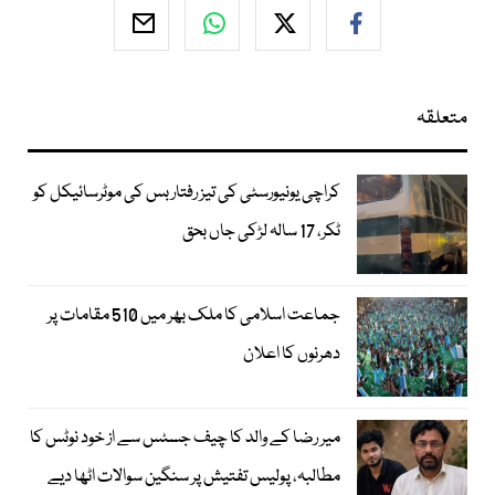
متعلقہ
کراچی یونیورسٹی کی تیز رفتار بس کی موٹرسائیکل کو
ٹکر، 17 سالہ لڑکی جاں بحق
جماعت اسلامی کا ملک بھر میں 510 مقامات پر
دھرنوں کا اعلان
میر رضا کے والد کا چیف جسٹس سے از خود نوٹس کا
مطالبہ، پولیس تفتیش پر سنگین سوالات اٹھا دیے