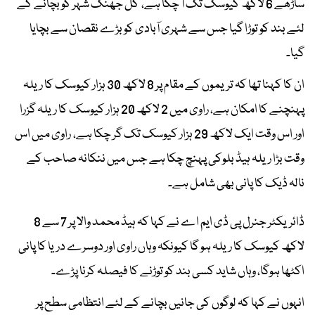
ساڑھے 6 لاکھ کیوسک تک آ چکا ہے، کل جھنگ شہر کو بچانے کے
لئے بند کو توڑا گیا جس سے شہری آبادی کو بڑے نقصان سے بچایا
گیا۔
ان کا کہنا تھا کہ تریموں کے مقام پر 8 لاکھ 30 ہزار کیوسک کا ریلہ
پہنچنے کا امکان ہے، راوی میں 2 لاکھ 20 ہزار کیوسک کا ریلہ گزرا
اور اس وقت ایک لاکھ 29 ہزار کیوسک تک گر چکا ہے، راوی میں اس
وقت بڑا ریلہ ہیڈ بلوکی پہنچ چکا ہے جس میں ننکانہ صاحب کے
نالہ ڈیک کا پانی بھی شامل ہے۔
ڈائریکٹر جنرل پی ڈی ایم اے نے کہا کہ ہیڈ محمد والا پر 7 سے 8
لاکھ کیوسک کا ریلہ ہو گا کیونکہ وہاں راوی اور دوسرے دریا کا پانی
اکٹھا ہوگا، وہاں شاید کسی بند کو توڑنے کا فیصلہ کرنا پڑے۔
انہوں نے کہا کہ لوگوں کی جانیں بچانے کے لئے انتظامی سطح پر