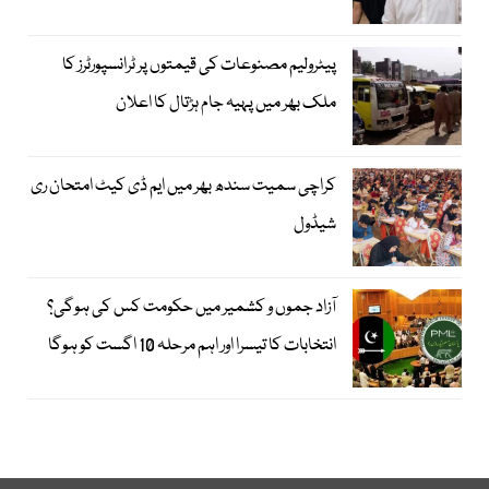
پیٹرولیم مصنوعات کی قیمتوں پر ٹرانسپورٹرز کا
ملک بھر میں پہیہ جام ہڑتال کا اعلان
کراچی سمیت سندھ بھر میں ایم ڈی کیٹ امتحان ری
شیڈول
آزاد جموں و کشمیر میں حکومت کس کی ہوگی؟
انتخابات کا تیسرا اور اہم مرحلہ 10 اگست کو ہوگا