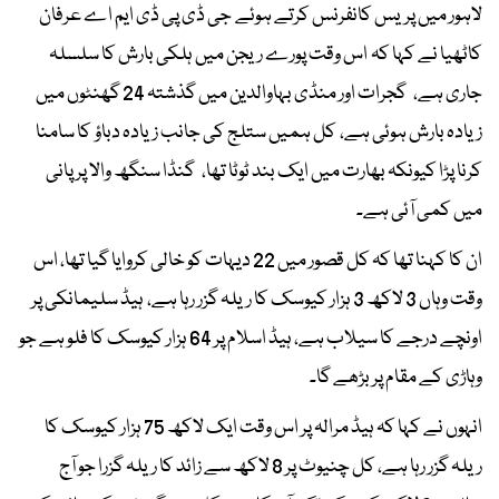
لاہور میں پریس کانفرنس کرتے ہوئے جی ڈی پی ڈی ایم اے عرفان
کاٹھیا نے کہا کہ اس وقت پورے ریجن میں ہلکی بارش کا سلسلہ
جاری ہے، گجرات اور منڈی بہاوالدین میں گذشتہ 24 گھنٹوں میں
زیادہ بارش ہوئی ہے، کل ہمیں ستلج کی جانب زیادہ دباؤ کا سامنا
کرنا پڑا کیونکہ بھارت میں ایک بند ٹوٹا تھا، گنڈا سنگھ والا پر پانی
میں کمی آئی ہے۔
ان کا کہنا تھا کہ کل قصور میں 22 دیہات کو خالی کروایا گیا تھا، اس
وقت وہاں 3 لاکھ 3 ہزار کیوسک کا ریلہ گزر رہا ہے، ہیڈ سلیمانکی پر
اونچے درجے کا سیلاب ہے، ہیڈ اسلام پر 64 ہزار کیوسک کا فلو ہے جو
وہاڑی کے مقام پر بڑھے گا۔
انہوں نے کہا کہ ہیڈ مرالہ پر اس وقت ایک لاکھ 75 ہزار کیوسک کا
ریلہ گزر رہا ہے، کل چنیوٹ پر 8 لاکھ سے زائد کا ریلہ گزرا جو آج