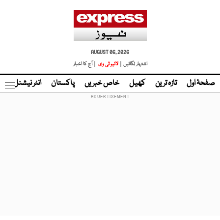
AUGUST 06, 2026
اشتہار لگائیں |
لائیو ٹی وی
| آج کا اخبار
صفحۂ اول
تازہ ترین
کھیل
خاص خبریں
پاکستان
انٹر نیشنل
ٹا