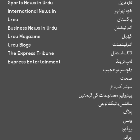
تازہ ترین
Sports News in Urdu
غزہ لہو لہو
International News in
پاکستان
Urdu
انٹر نیشنل
Business News in Urdu
کھیل
Urdu Magazine
انٹرٹینمنٹ
Urdu Blogs
لائف اسٹائل
The Express Tribune
ٹاپ ٹرینڈ
Express Entertainment
دلچسپ و عجیب
صحت
سونے کے نرخ
پیٹرولیم مصنوعات کی قیمتیں
سائنس و ٹیکنالوجی
بلاگ
بزنس
ویڈیوز
جرائم