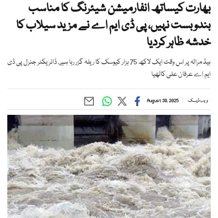
بھارت کیساتھ انفارمیشن شیئرنگ کا مناسب
بندوبست نہیں، پی ڈی ایم اے نے مزید سیلاب کا
خدشہ ظاہر کردیا
ہیڈ مرالہ پر اس وقت ایک لاکھ 75 ہزار کیوسک کا ریلہ گزر رہا ہے، ڈائریکٹر جنرل پی ڈی
ایم اے عرفان علی کاٹھیا
ویب ڈیسک
August 30, 2025