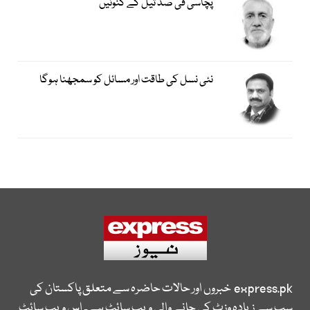
پچاسی فی صد تیل کے کنوئیں
نئی نسل کی طاقت اور مسائل کو سمجھنا ہوگا
express.pk
خبروں اور حالات حاضرہ سے متعلق پاکستان کی
سب سے زیادہ وزٹ کی جانے والی ویب سائٹ ہے۔ اس ویب سائٹ