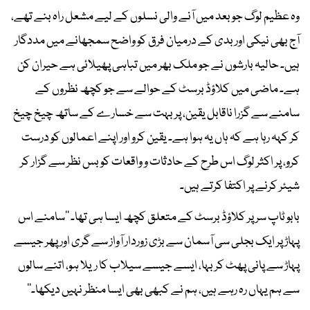
وہ عظیم لوگ جو بعد میں آنے والی نسلوں کے لیے مشعل راہ بنے تھے،
آج بھی نیکی اور بدی کے درمیان فرق کو واضح سمجھانے میں مددگار
ہیں۔ حالیہ بارشوں نے جو ملک بھر میں تباہی پھیلائی ہے حیران کن
ہے۔ ماضی میں کلاؤڈ برسٹ کے حوالے سے جو کچھ نظروں کے
سامنے سے گزرا ناقابل یقین، پر بہت سے خسارے کے ساتھ چیخ چیخ
کر کہہ رہا ہے کہ ہاں یہ ہوا ہے۔ یقین کرو اور اپنے اعمالوں کو درست
کرو، پر اکثر لوگ اس طرح کے حادثات و واقعات کو بس نظر سے گزار کر
شیئر کرنے پر اکتفا کرتے ہیں۔
بابو ٹاپ سر پر کلاؤڈ برسٹ کے متعلق کچھ ایسا ہی تھا۔ ’’سامنے اس
پہاڑ پر ایک بجلی سی آسمان سے بڑی زوردار آواز سے گری اور پھر جیسے
پہاڑ سے پانی پھٹ کر بہا، ایسے جیسے سیلاب کا ریلا ہو، اتنے سالوں
سے ہم یہاں رہ رہے ہیں، ہم نے کبھی بھی ایسا منظر نہیں دیکھا۔‘‘