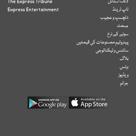
لائف اسٹائل
The Express Tribune
ٹاپ ٹرینڈ
Express Entertainment
دلچسپ و عجیب
صحت
سونے کے نرخ
پیٹرولیم مصنوعات کی قیمتیں
سائنس و ٹیکنالوجی
بلاگ
بزنس
ویڈیوز
جرائم