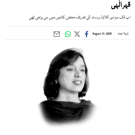
قہر الٰہی
اب تک ہم نے کلاؤڈ برسٹ کی تعریف محض کتابوں میں ہی پڑھی تھی
شہلا اعجاز
August 31, 2025