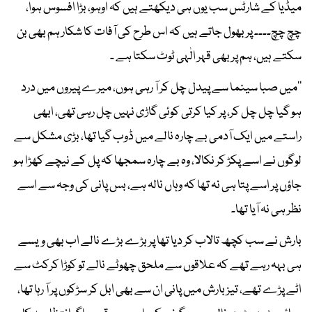
میڈیا کے شارٹس سب یوں ہی دیکھتے ہیں کہ اوہو، بڑا افسوس ہوا،
چچ چچ۔۔۔۔ پر بھول جاتے ہیں کہ اس طرح کی آفات کا شکار ہم بھی بن
سکتے ہیں، ہم پر بھی قہر الٰہی ٹوٹ سکتا ہے ۔
’’میں صبا سینما سے پیدل چل کر آ رہی ہوں، میرے پیروں میں درد
ہو گیا چل چل کر، پر کیا کرتی کوئی گاڑی نہیں چل رہی تھی، ابھی
راستے میں ایک آدمی بے چارہ نالے میں ڈوب گیا تھا، بڑی مشکل سے
لوگوں نے اسے پکڑ کر نکالا، وہ بے چارہ سمجھا کہ پل کے نیچے کھڑا ہو
جاؤں پر اسے پتا ہی نہ تھا کہ وہاں نالہ ہے، بس پانی کی وجہ سے اسے
نظر ہی نہ آیا تھا۔
بارش نے سب کچھ تالاب کر دیا تھا پر بڑے بڑے نالے اب بھی ویسے
ہی بہہ رہے تھے کہ علاقوں سے ملحق چھوٹے نالے تو کوڑا کرکٹ سے
اٹے پڑے تھے، تیز بارش میں پانی ان سے بھی ابل کر سڑکوں پر آ رہا تھا،