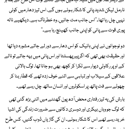
کے دیگر علاقوں میں سیلاب میں نجانے کتنے لوگ اس طرح کے بظاہر
نارمل لیکن شدید پانی کا شکار ہوئے ہوں گے، اس تیز دھار میں کوئی
نہیں چل رہا تھا۔’’اس جانب مت جائیں، وہ خطرناک ہے، دیکھیے نالہ
پوری قوت سے پانی کو اپنی جانب کھینچ رہا ہے۔‘‘
دو نوجوانوں نے اپنی بائیک کو اس دھار سے دور لے جاتے مشورہ دیا تھا
اور حقیقت بھی تھی کہ اگر پیر پھسلتا اور اس پانی میں بہہ جاتے تو نالے
کے اوپر رکاوٹی دیوار سے ٹکرا کر کچھ بھی ہو جانا تھا، لوگ بالائی
علاقوں کے سیلاب اور تباہی سے اتنے خوف زدہ تھے کہ قطار بنا کر
چھوٹے سے فٹ پاتھ پر اسکوٹروں اور انسان ساتھ چل رہے تھے۔
بارش کی یہ تیز رفتاری محض آدھ پون گھنٹے میں اتنی بڑھ گئی تھی
کہ لوگ جو وہاں بیکری اور دوسری دکانوں سے ضرورت زندگی کی اشیا
خرید رہے تھے اس کا شکار ہوئے۔ ان کی گاڑیاں ڈوب گئیں، کس طرح