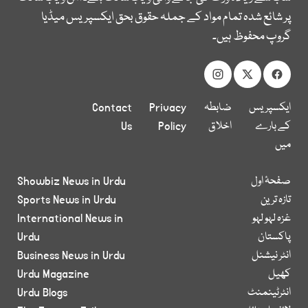
پر شائع شدہ تمام مواد کے جملہ حقوق بحق ایکسپریس میڈیا
گروپ محفوظ ہیں۔
ایکسپریس
ضابطہ
Privacy
Contact
کے بارے
اخلاق
Policy
Us
میں
صفحۂ اول
Showbiz News in Urdu
تازہ ترین
Sports News in Urdu
غزہ لہو لہو
International News in
پاکستان
Urdu
انٹر نیشنل
Business News in Urdu
کھیل
Urdu Magazine
انٹرٹینمنٹ
Urdu Blogs