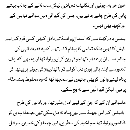
خون خرابہ، چوٹیں اور تکلیف دہ یادیں لیکن سب نالے کے جانب بہتے
پانی کی طرح چلے جاتے ہیں، جس کی گہرائی میں سوائے تباہی کے
اورکچھ بھی نہیں۔
ہمیں یاد رکھنا ہے کہ آسمان پر امنڈتے بادل کبھی کسی قوم کے لیے
بارش کا نہیں بلکہ تباہی کا پیغام لائے تھے کہ یہ قدرت الٰہی کی
جانب سے ان پر عذاب تھا جو قہر بن کر ان پر ٹوٹا تھا اور یہ بھی کہ ایک
تندور سے ابلتا پانی پوری دنیا کو لے ڈوبا تھا، پہاڑکی چوٹی پر بیٹھ کر
پناہ لینے والوں کو بھی جنھوں نے سمجھا تھا کہ وہ محفوظ بلند مقام
پر ہیں، لیکن قہر الٰہی سے نہ بچ سکے۔
ماسوائے ان کے کہ جن کے لیے امان مقرر تھا، اور بادلوں کی طرح
ابابیلوں کے اس جھنڈ سے بھی پناہ نہ مل سکی تھی جو عذاب بن کر
ظالموں پر ٹوٹا تھا۔ہم اخبار کی سطریں، نیوز چینلز کی خبریں، سوشل