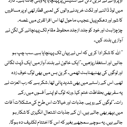
اوپر والے نے گرین لائن کے اسٹیشن پر پہنچایا یہ وہی جانتا ہے۔ کارڈ
میں لوڈ ڈالنے اور ٹکٹ خریدنے والوں کی لمبی قطار تھی اوپر مسافروں
کا شور اور دھکم پیل عجیب ماحول تھا اس افرا تفری میں غصہ،
چڑچڑاہٹ اور خود کو جلد ازجلد محفوظ مقام تک پہنچانے کی لگن نے
آوازیں بلند کیں۔
’’ اللہ کا شکر ادا کریں کہ اس نے یہاں تک پہنچایا ہے، سب چپ ہو
جائیں اور استغفار پڑھیں۔‘‘ایک خاتون نے بلند آواز میں ایک ڈپٹ لگائی
اور لوگوں کی بھنبھناہٹ تھمی۔ گرین بس میں بھی لوگ خوف زدہ
تھے، اس کے راستے میں بھی شدید پانی تھا، شکر ہے کہ رب العزت نے
یہ سفر بھی بحفاظت ختم کیا، ورنہ لوگ تو اپنے آفسوں میں رکے
رات۔‘‘لوگوں کے رویے، جذبات اور خیالات اس طرح کی مشکلات آفات
میں بپھر بھی جاتے ہیں، ان کے جذبات اشتعال انگیزی کا شکار ہو
جاتے ہیں، یہ سوچے سمجھے بغیر کہ اس کا اختتام تکلیف دہ ہوگا،