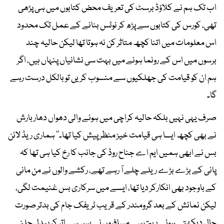
اب تک ہم نے کلاؤڈ برسٹ کی تعریف محض کتابوں میں ہی پڑھی
تھی، کورس کی کتابوں سے پڑھ کر نوٹس بنانے کے عمل تک محدود
اس معلومات میں اتنا کچھ متاثر کن نہ ہوتا تھا لیکن حالیہ چند
برسوں میں اس کے رونما ہونے میں بہت سی نشانیاں پنہاں ہیں، اگر
ہم ان کو قیامت کی جھلکیوں سے منسوب کریں تو بالکل درست رہے
گا۔
صرف یہی نہیں بلکہ حالیہ کراچی میں ہونے والی دھواں دھار بارش
نے بھی کچھ ایسا ہی قیامت خیز منظر پیش کیا تھا۔’’ ہماری ریڈ لائن
بس نے ابھی ہمیں ایم اے جناح روڈ کی جانب کا رخ کیا ہی تھا کہ
پانی کے بڑے بڑے ریلے چلے آ رہے تھے، رکشے والوں نے من مانی
کے باوجود بھی انکارکر دیا تھا، ایسے میں سرکاری بس غنیمت لگی،
لیکن نمائش کے بعد گرومندر کے قریب ٹریفک جام کی بدتر صورت
حال دیکھتے ہوئے بہت سے مسافروں نے بس سے اتر کر پیدل چلنے