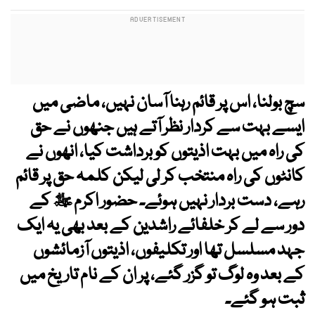
سچ بولنا، اس پر قائم رہنا آسان نہیں، ماضی میں
ایسے بہت سے کردار نظر آتے ہیں جنھوں نے حق
کی راہ میں بہت اذیتوں کو برداشت کیا، انھوں نے
کانٹوں کی راہ منتخب کر لی لیکن کلمہ حق پر قائم
رہے، دست بردار نہیں ہوئے۔ حضور اکرم ﷺ کے
دور سے لے کر خلفائے راشدین کے بعد بھی یہ ایک
جہد مسلسل تھا اور تکلیفوں، اذیتوں آزمائشوں
کے بعد وہ لوگ تو گزر گئے، پر ان کے نام تاریخ میں
ثبت ہو گئے۔