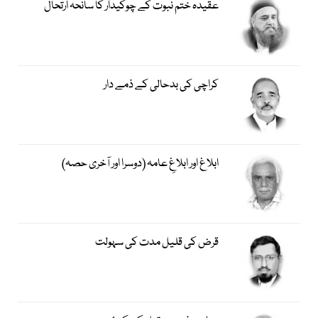
عقیدہ ختم نبوت کے چوکیدار کا سانحہ ارتحال
کراچی کی بدحالی کے ذمے دار
ابلاغ اور ابلاغِ عامہ (دوسرا اور آخری حصہ)
قرض کی قلیل مدت کی سہولت