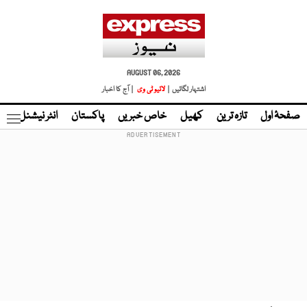
AUGUST 06, 2026
اشتہار لگائیں |
لائیو ٹی وی
| آج کا اخبار
صفحۂ اول
تازہ ترین
کھیل
خاص خبریں
پاکستان
انٹر نیشنل
ٹا