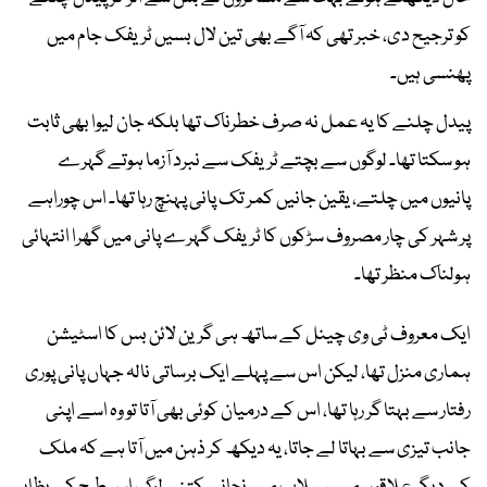
کو ترجیح دی، خبر تھی کہ آگے بھی تین لال بسیں ٹریفک جام میں
پھنسی ہیں۔
پیدل چلنے کا یہ عمل نہ صرف خطرناک تھا بلکہ جان لیوا بھی ثابت
ہو سکتا تھا۔ لوگوں سے بچتے ٹریفک سے نبرد آزما ہوتے گہرے
پانیوں میں چلتے، یقین جانیں کمر تک پانی پہنچ رہا تھا۔ اس چوراہے
پر شہر کی چار مصروف سڑکوں کا ٹریفک گہرے پانی میں گھرا انتہائی
ہولناک منظر تھا۔
ایک معروف ٹی وی چینل کے ساتھ ہی گرین لائن بس کا اسٹیشن
ہماری منزل تھا، لیکن اس سے پہلے ایک برساتی نالہ جہاں پانی پوری
رفتار سے بہتا گر رہا تھا، اس کے درمیان کوئی بھی آتا تو وہ اسے اپنی
جانب تیزی سے بہاتا لے جاتا، یہ دیکھ کر ذہن میں آتا ہے کہ ملک