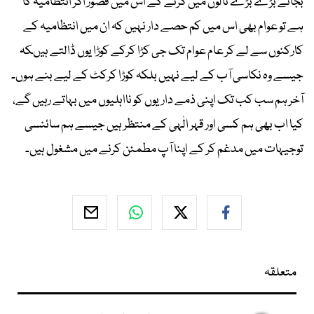
بجائے بڑے بڑے نالوں میں گرنے کے اس میں قصور اگر انتظامیہ کا
ہے تو عوام بھی اس میں کم حصے دار نہیں کہ ان میں انتظامیہ کے
کارکنوں سے لے کر عام عوام تک جی کڑا کرکے کوڑا یوں ڈالتے ہیںکہ
جیسے وہ نکاسی آب کے لیے نہیں بلکہ کوڑا کرکٹ کے لیے بنے ہوں۔
آخر ہم سب کب تک اپنی ذمے داریوں کو نااہلیوں میں بہاتے رہیں گے،
کیا اب بھی ہم کسی اور قہر الٰہی کے منتظر ہیں جیسے ہم سائنسی
توجیہات میں مدغم کر کے اپنا آپ مطمئن کرنے میں مشغول ہیں۔
متعلقہ