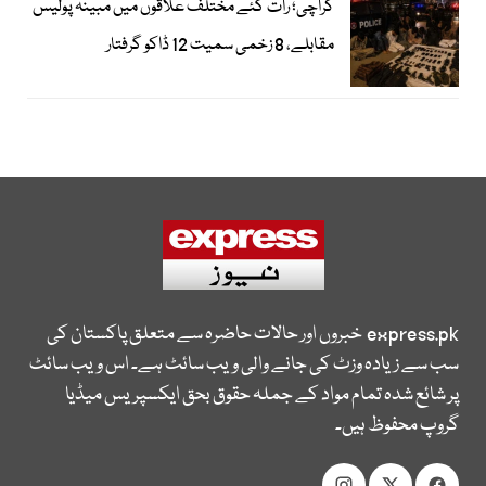
کراچی؛ رات گئے مختلف علاقوں میں مبینہ پولیس
مقابلے، 8 زخمی سمیت 12 ڈاکو گرفتار
express.pk
خبروں اور حالات حاضرہ سے متعلق پاکستان کی
سب سے زیادہ وزٹ کی جانے والی ویب سائٹ ہے۔ اس ویب سائٹ
پر شائع شدہ تمام مواد کے جملہ حقوق بحق ایکسپریس میڈیا
گروپ محفوظ ہیں۔