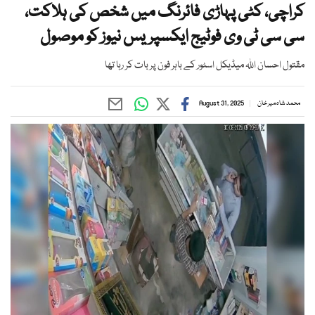
کراچی، کٹی پہاڑی فائرنگ میں شخص کی ہلاکت،
سی سی ٹی وی فوٹیج ایکسپریس نیوز کو موصول
مقتول احسان اللہ میڈیکل اسٹور کے باہر فون پر بات کر رہا تھا
محمد شاہ میر خان
August 31, 2025