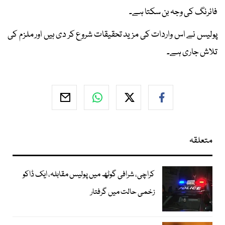
فائرنگ کی وجہ بن سکتا ہے۔
پولیس نے اس واردات کی مزید تحقیقات شروع کر دی ہیں اور ملزم کی
تلاش جاری ہے۔
متعلقہ
کراچی، شرافی گوٹھ میں پولیس مقابلہ، ایک ڈاکو
زخمی حالت میں گرفتار