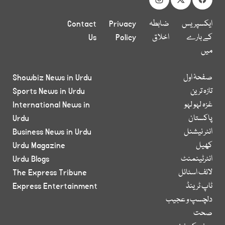
ایکسپریس
ضابطہ
Privacy
Contact
کے بارے
اخلاق
Policy
Us
میں
صفحۂ اول
Showbiz News in Urdu
تازہ ترین
Sports News in Urdu
غزہ لہو لہو
International News in
پاکستان
Urdu
انٹر نیشنل
Business News in Urdu
کھیل
Urdu Magazine
انٹرٹینمنٹ
Urdu Blogs
لائف اسٹائل
The Express Tribune
ٹاپ ٹرینڈ
Express Entertainment
دلچسپ و عجیب
صحت