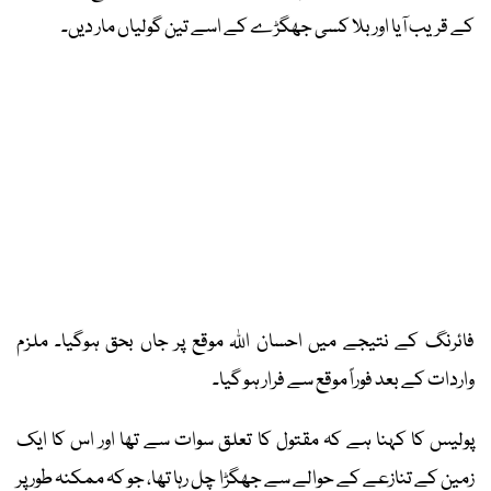
کے قریب آیا اور بلا کسی جھگڑے کے اسے تین گولیاں مار دیں۔
فائرنگ کے نتیجے میں احسان اللہ موقع پر جاں بحق ہوگیا۔ ملزم
واردات کے بعد فوراً موقع سے فرار ہو گیا۔
پولیس کا کہنا ہے کہ مقتول کا تعلق سوات سے تھا اور اس کا ایک
زمین کے تنازعے کے حوالے سے جھگڑا چل رہا تھا، جو کہ ممکنہ طور پر