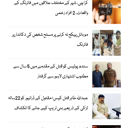
کراچی، شہر کے مختلف علاقوں میں فائرنگ کے
واقعات، 2 افراد زخمی
موبائل پیکج نہ کرنے پر مسلح شخص کی دکاندار پر
فائرنگ
سندھ پولیس کو قتل کے مقدمے میں 5 سال سے
مطلوب اشتہاری لاہور سے گرفتار
عبداللہ طاہر قتل کیس؛ مقتول کے ڈرائیور کو 22سالہ
لڑکی کے ذریعے ہنی ٹریپ کیے جانے کا انکشاف