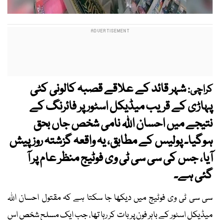
شہر قائد کے علاقے قصبہ کالونی کٹی
کراچی:
پہاڑی کے قریب میڈیکل اسٹور پر فائرنگ کے
نتیجے میں احسان اللہ نامی شخص جاں بحق
ہوگیا۔ پولیس کے مطابق، یہ واقعہ گزشتہ روز پیش
آیا، جس کی سی سی ٹی وی فوٹیج منظر عام پر آ
گئی ہے۔
سی سی ٹی وی فوٹیج میں دیکھا جا سکتا ہے کہ مقتول احسان اللہ
میڈیکل اسٹور کے باہر فون پر بات کر رہا تھا، جب ایک مسلح شخص اس