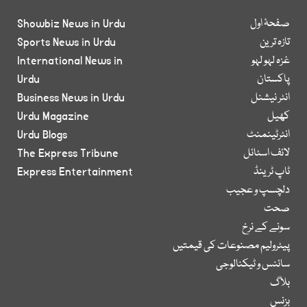
صفحۂ اول
Showbiz News in Urdu
تازہ ترین
Sports News in Urdu
غزہ لہو لہو
International News in
پاکستان
Urdu
انٹر نیشنل
Business News in Urdu
کھیل
Urdu Magazine
انٹرٹینمنٹ
Urdu Blogs
لائف اسٹائل
The Express Tribune
ٹاپ ٹرینڈ
Express Entertainment
دلچسپ و عجیب
صحت
سونے کے نرخ
پیٹرولیم مصنوعات کی قیمتیں
سائنس و ٹیکنالوجی
بلاگ
بزنس