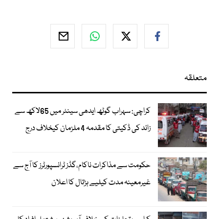
متعلقہ
کراچی: سہراب گوٹھ ایدھی سینٹر میں 65لاکھ سے
زائد کی ڈکیتی کا مقدمہ 4 ملزمان کیخلاف درج
حکومت سے مذاکرات ناکام،گڈز ٹرانسپورٹرز کا آج سے
غیرمعینہ مدت کیلیے ہڑتال کا اعلان