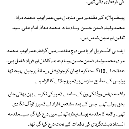
کی گرفتاری ڈالی تھی۔
یوسف پلازہ کے مقدمے میں ملزمان میں عمر ایوب، محمد مراد،
محمد ولید، ضمن حسین، وسام عابد، محمد معاذ، امام علی، سید
ثقلین اور مومن شامل ہیں۔
ایف بی انڈسٹریل ایریا میں درج مقدمے میں گرفتار عمر ایوب، محمد
مراد، محمد ولید، ضمن حسین، وسام عابد، کاشان اور فرہاد شامل ہیں۔
عدالت نے 19 اگست کو ملزمان کو جوڈیشل ریمانڈ پر جیل بھیجا تھا۔
پولیس کے مطابق ملزمان پر ڈمپرز جلانے کا الزام ہے۔
راشد منہاس روڈ لکی ون کے سامنے ڈمپر کی ٹکر سے بہن بھائی جاں
بحق ہوئے تھے جس کے بعد مشتعل افراد نے ڈمپرز کو آگ لگادی
تھی۔ واقعہ کا مقدمہ یوسف پلازہ تھانے میں درج کیا گیا ہے۔ مقدمہ
انسداد دہشتگردی کی دفعات کے تحت درج کیا گیا تھا۔