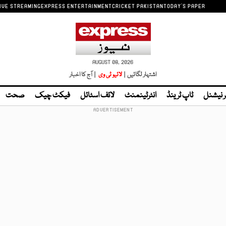
IVE STREAMING
EXPRESS ENTERTAINMENT
CRICKET PAKISTAN
TODAY'S PAPER
AUGUST 08, 2026
اشتہار لگائیں |
لائیو ٹی وی
| آج کا اخبار
ر نیشنل
ٹاپ ٹرینڈ
انٹرٹینمنٹ
لائف اسٹائل
فیکٹ چیک
صحت