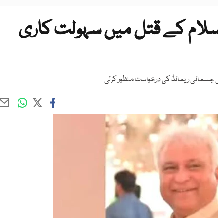
لام کے قتل میں سہولت کاری
ی جسمانی ریمانڈ کی درخواست منظور کرلی