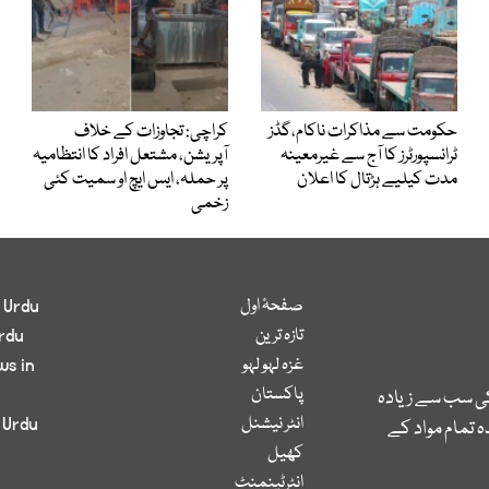
حکومت سے مذاکرات ناکام،گڈز
کراچی: تجاوزات کے خلاف
ٹرانسپورٹرز کا آج سے غیرمعینہ
آپریشن، مشتعل افراد کا انتظامیہ
مدت کیلیے ہڑتال کا اعلان
پر حملہ، ایس ایچ او سمیت کئی
زخمی
صفحۂ اول
 Urdu
تازہ ترین
rdu
غزہ لہو لہو
ws in
پاکستان
کی سب سے زیادہ
انٹر نیشنل
 Urdu
 تمام مواد کے
کھیل
انٹرٹینمنٹ