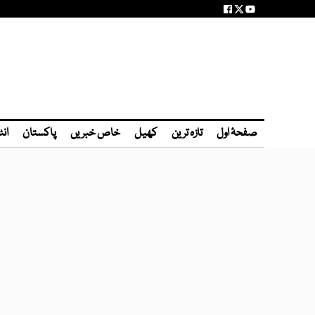
صفحۂ اول
تازہ ترین
کھیل
خاص خبریں
پاکستان
انٹ