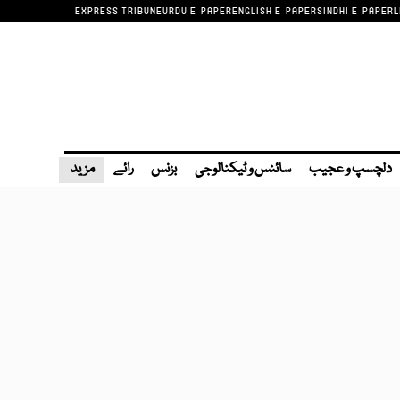
EXPRESS TRIBUNE
URDU E-PAPER
ENGLISH E-PAPER
SINDHI E-PAPER
L
دلچسپ و عجیب
سائنس و ٹیکنالوجی
بزنس
رائے
مزید