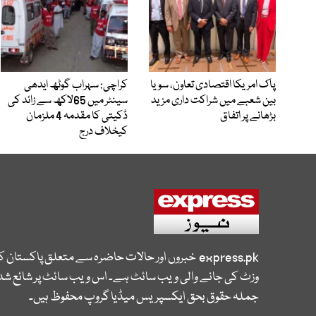
پاک امریکا اقتصادی تعاون، سویا
کراچی: سہراب گوٹھ ایدھی
بین شعبے میں شراکت داری مزید
سینٹر میں 65لاکھ سے زائد کی
بڑھانے پر اتفاق
ڈکیتی کا مقدمہ 4 ملزمان
کیخلاف درج
express.pk
خبروں اور حالات حاضرہ سے متعلق پاکستان 
وزٹ کی جانے والی ویب سائٹ ہے۔ اس ویب سائٹ پر شائع شدہ
جملہ حقوق بحق ایکسپریس میڈیا گروپ محفوظ ہیں۔