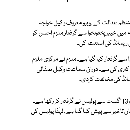
ظم عدالت کے روبرو معروف وکیل خواجہ
میں خیبرپختونخوا سے گرفتار ملزم احسن کو
ریمانڈ کی استدعا کی۔
 سے گرفتار کیا گیا ہے۔ ملزم نے مرکزی ملزم
ولت کاری کی ہے۔ دوران سماعت وکیل صفائی
مانڈ کی مخالفت کردی۔
عابد زمان ایڈووکیٹ نے موقف دیا کہ ملزم احسن کو 13 اگست سے پولیس نے گرفتار کر رکھا ہے۔
ہاں تاخیر سے پیش کیا گیا ہے، لہٰذا پولیس کی