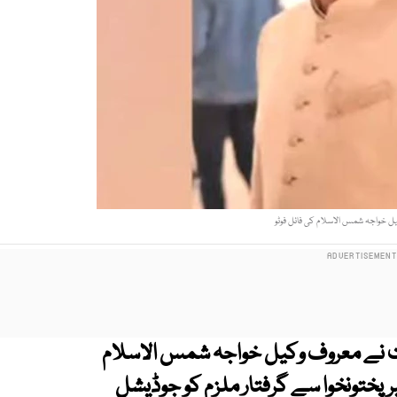
ل خواجہ شمس الاسلام کی فائل فوٹو
 نے معروف وکیل خواجہ شمس الاسلام
پختونخوا سے گرفتار ملزم کو جوڈیشل