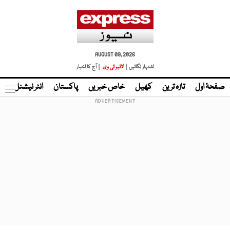
AUGUST 09, 2026
اشتہار لگائیں |
لائیو ٹی وی
| آج کا اخبار
صفحۂ اول
تازہ ترین
کھیل
خاص خبریں
پاکستان
انٹر نیشنل
ٹا