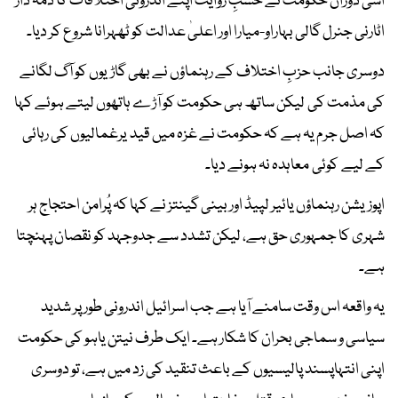
اسی دوران حکومت نے حسبِ روایت اپنے اندرونی اختلافات کا ذمہ دار
اٹارنی جنرل گالی بہاراو-میارا اور اعلیٰ عدالت کو ٹھہرانا شروع کر دیا۔
دوسری جانب حزبِ اختلاف کے رہنماؤں نے بھی گاڑیوں کو آگ لگانے
کی مذمت کی لیکن ساتھ ہی حکومت کو آڑے ہاتھوں لیتے ہوئے کہا
کہ اصل جرم یہ ہے کہ حکومت نے غزہ میں قید یرغمالیوں کی رہائی
کے لیے کوئی معاہدہ نہ ہونے دیا۔
اپوزیشن رہنماؤں یائیر لپیڈ اور بینی گینتز نے کہا کہ پُرامن احتجاج ہر
شہری کا جمہوری حق ہے، لیکن تشدد سے جدوجہد کو نقصان پہنچتا
ہے۔
یہ واقعہ اس وقت سامنے آیا ہے جب اسرائیل اندرونی طور پر شدید
سیاسی و سماجی بحران کا شکار ہے۔ ایک طرف نیتن یاہو کی حکومت
اپنی انتہاپسند پالیسیوں کے باعث تنقید کی زد میں ہے، تو دوسری