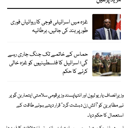
مزید پڑھیں
غزہ میں اسرائیلی فوجی کارروائیاں فوری
طور پر بند کی جائیں، برطانیہ
حماس کے خاتمے تک جنگ جاری رہے
گی؛ اسرائیل کا فلسطینیوں کو غزہ خالی
کرنے کا حکم
وزیرِانصاف یاریو لیوِن اور انتہاپسند وزیرِقومی سلامتی ایتمار بن گویر
نے مظاہرین کو "آتش زن دہشت گرد" قرار دیتے ہوئے طاقت کے
استعمال کا حکم دیا۔