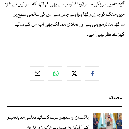
گزشتہ روز امریکی صدر ڈونلڈ ٹرمپ نے بھی کہا تھا کہ اسرائیل نے غزہ
میں جنگ کو جاری رکھا ہوا ہے جس سے اس کی عالمی سطح پر
ساکھ متاثر ہورہی ہے اور اتحادی ممالک بھی اب اس کے ساتھ
کھڑے نظر نہیں آتے۔
متعلقہ
پاکستان اور سعودی عرب کیساتھ دفاعی معاہدہ نیٹو
کے آرٹیکل 5 جیسا ہے؛ ترک وزیر خارجہ