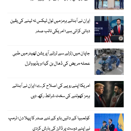
ایران نے آبنائے ہرمز میں ٹول ٹیکس نہ لینے کی یقین
دہانی کرائی ہے؛ امریکی نائب صدر
جاپان میں زلزلے سے لرزتے آپریشن تھیٹر میں طبی
عملہ مریض کی ڈھال بن گیا؛ ویڈیو وائرل
امریکا اپنے رویے کی اصلاح کرے؛ ایران نے آبنائے
ہرمز کھولنے کی سخت شرائط رکھ دیں
کولمبیا کے دائیں بازو کے نئے صدر کا پہلا دن؛ ٹرمپ
نے اپنے دوست پر ڈالرز کی بارش کردی