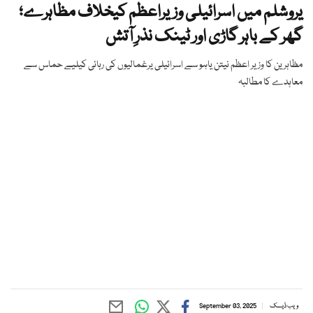
یروشلم میں اسرائیلی وزیراعظم کیخلاف مظاہرے؛
گھر کے باہر گاڑی اور ٹینک نذرِ آتش
مظاہرین کا وزیر اعظم نیتن یاہو سے اسرائیلی یرغمالیوں کی رہائی کیلیے حماس سے
معاہدے کا مطالبہ
ویب ڈیسک
September 03, 2025