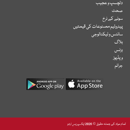
دلچسپ و عجیب
صحت
سونے کے نرخ
پیٹرولیم مصنوعات کی قیمتیں
سائنس و ٹیکنالوجی
بلاگ
بزنس
ویڈیوز
جرائم
تمام مواد کے جملہ حقوق © 2026 ایکسپریس اردو