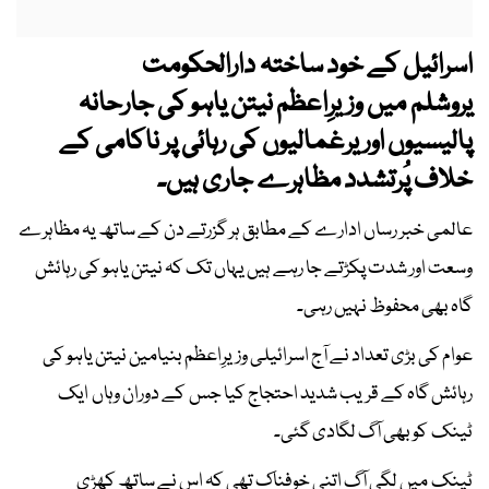
اسرائیل کے خود ساختہ دارالحکومت
یروشلم میں وزیرِاعظم نیتن یاہو کی جارحانہ
پالیسیوں اور یرغمالیوں کی رہائی پر ناکامی کے
خلاف پُرتشدد مظاہرے جاری ہیں۔
عالمی خبر رساں ادارے کے مطابق ہر گزرتے دن کے ساتھ یہ مظاہرے
وسعت اور شدت پکڑتے جا رہے ہیں یہاں تک کہ نیتن یاہو کی رہائش
گاہ بھی محفوظ نہیں رہی۔
عوام کی بڑی تعداد نے آج اسرائیلی وزیرِاعظم بنیامین نیتن یاہو کی
رہائش گاہ کے قریب شدید احتجاج کیا جس کے دوران وہاں ایک
ٹینک کو بھی آگ لگادی گئی۔
ٹینک میں لگی آگ اتنی خوفناک تھی کہ اس نے ساتھ کھڑی