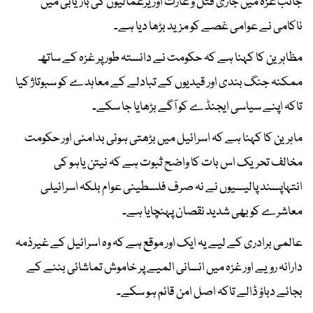
جانب غزہ میں جاری قتل و غارت اور یرغمالیوں کی بازیابی میں
ناکامی نے عوامی غصے کو مزید بڑھا دیا ہے۔
مظاہرین کا کہنا ہے کہ حکومت نے دانستہ طور پر غزہ کے ساتھ
ممکنہ جنگ بندی اور قیدیوں کے تبادلے کے معاہدے کو سبوتاژ کیا
تاکہ اپنے سیاسی ایجنڈے کو آگے بڑھایا جا سکے۔
ماہرین کا کہنا ہے کہ اسرائیل میں بڑھتی ہوئی بدامنی اور حکومت
مخالف تحریک اس بات کا واضح ثبوت ہے کہ نیتن یاہو کی
انتہاپسند پالیسیوں نے نہ صرف فلسطینی عوام بلکہ اسرائیلی
معاشرے کو بھی شدید نقصان پہنچایا ہے۔
عالمی برادری کے لیے یہ ایک اور موقع ہے کہ وہ اسرائیل کے غیرذمہ
دارانہ رویے اور غزہ میں انسانی المیے پر خاموش تماشائی بننے کے
بجائے دباؤ ڈالے تاکہ اصل امن قائم ہو سکے۔