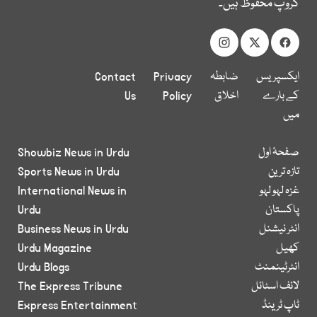
گروپ محفوظ ہیں۔
ایکسپریس
ضابطہ
Privacy
Contact
کے بارے
اخلاق
Policy
Us
میں
صفحۂ اول
Showbiz News in Urdu
تازہ ترین
Sports News in Urdu
غزہ لہو لہو
International News in
پاکستان
Urdu
انٹر نیشنل
Business News in Urdu
کھیل
Urdu Magazine
انٹرٹینمنٹ
Urdu Blogs
لائف اسٹائل
The Express Tribune
ٹاپ ٹرینڈ
Express Entertainment