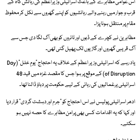
اس عوامی مظاہرے کے باعث اسرائیلی وزیراعظم کی رہائش گاہ کے
قرب و جوار میں رہنے والے رہائشیوں کو اپنے گھروں سے نکل کر محفوظ
مقام پر منتقل ہونا پڑا۔
مظاہرین نے کچرے کے ڈبوں اور ٹائروں کو بھی آگ لگا دی جس سے
آگ قریبی گھروں اور گاڑیوں تک پھیل گئی تھی۔
یاد رہے کہ اسرائیلی وزیر اعظم کے خلاف یہ احتجاج "یومِ خلل" (Day
of Disruption) کے موقع پر ہوا جس کا مقصد غزہ میں قید 48
اسرائیلی یرغمالیوں کی رہائی کے لیے حکومت پر دباؤ ڈالنا تھا۔
ادھر اسرائیلی پولیس نے اس احتجاج کو "جرم اور دہشت گردی" قرار دیا
اور کہا کہ یہ اقدامات کسی بھی پرامن مظاہرے کا حصہ نہیں ہو
سکتے۔