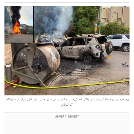
یروشلم میں وزیر اعظم نیتن یاہو کی رہائش گاہ کے قریب مظاہرے کے دوران جلتی ہوئی گاڑی اور ٹینکر۔ فوٹو: ٹائمز
آگ اسرائیل