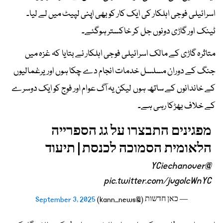
اسرائیلی فوجی اہلکار کی ایک کار کو بھی اپنی لپیٹ میں لے لیا۔
ٹینک اور گاڑی دونوں جل کر خاکستر ہوگئے۔
متاثرہ گاڑی کے مالک اسرائیلی فوجی اہلکار نے بتایا کہ غزہ میں
جنگ کے دوران مسلسل خدمات انجام دے چکا ہوں اور یرغمالیوں
کے خاندانوں کے ساتھ ہوں لیکن یہ آگ عوام اور فوج کو ایک دوسرے
کے خلاف بھڑکا رہی ہے۔
מפגינים התבצרו על גג הספרייה
הלאומית הסמוכה לכנסת | תיעוד
@YCiechanover
pic.twitter.com/jvgolcWnYC
— כאן חדשות (@kann_news)
September 3, 2025