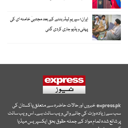
ایران؛ سپریم لیڈر بننے کے بعد مجتبیٰ خامنہ ای کی
پہلی ویڈیو جاری کردی گئی
express.pk
خبروں اور حالات حاضرہ سے متعلق پاکستان کی
سب سے زیادہ وزٹ کی جانے والی ویب سائٹ ہے۔ اس ویب سائٹ
پر شائع شدہ تمام مواد کے جملہ حقوق بحق ایکسپریس میڈیا