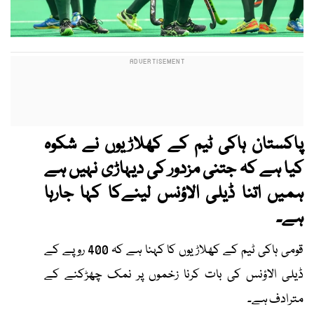
پاکستان ہاکی ٹیم کے کھلاڑیوں نے شکوہ
کیا ہے کہ جتنی مزدور کی دیہاڑی نہیں ہے
ہمیں اتنا ڈیلی الاؤنس لینےکا کہا جارہا
ہے۔
قومی ہاکی ٹیم کے کھلاڑیوں کا کہنا ہے کہ 400 روپے کے
ڈیلی الاؤنس کی بات کرنا زخموں پر نمک چھڑکنے کے
مترادف ہے۔