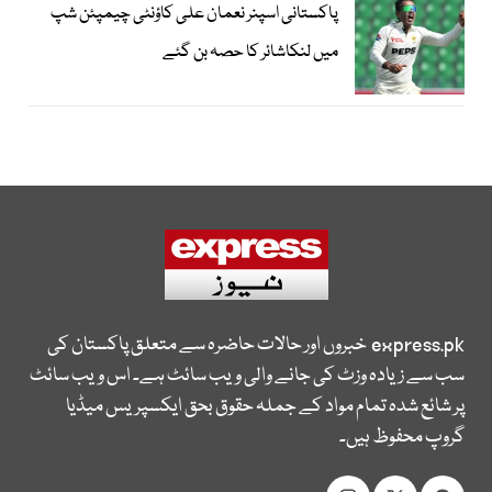
پاکستانی اسپنر نعمان علی کاؤنٹی چیمپئن شپ
میں لنکاشائر کا حصہ بن گئے
express.pk
خبروں اور حالات حاضرہ سے متعلق پاکستان کی
سب سے زیادہ وزٹ کی جانے والی ویب سائٹ ہے۔ اس ویب سائٹ
پر شائع شدہ تمام مواد کے جملہ حقوق بحق ایکسپریس میڈیا
گروپ محفوظ ہیں۔