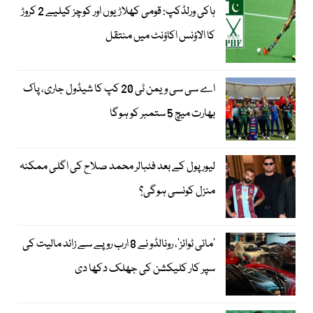
ہاکی ورلڈکپ: قومی کھلاڑیوں اور کوچز کیلیے 2 کروڑ
کا الاؤنس اکاؤنٹ میں منتقل
اے سی سی ویمن ٹی 20 کپ کا شیڈول جاری، پاک
بھارت میچ 5 ستمبر کو ہوگا
لیور پول کے بعد فٹبالر محمد صلاح کی اگلی ممکنہ
منزل کونسی ہوگی؟
’مائی ٹوائز‘، رونالڈو نے 8 ارب روپے سے زائد مالیت کی
سپر کار کلیکشن کی جھلک دکھا دی