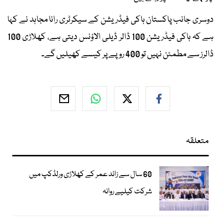
دوسری جانب پاکستان ہاکی فیڈریشن کے سیکرٹری رانا مجاہد نے کہا
ہے کہ ہاکی فیڈریشن 100 ڈالر ڈیلی الاؤنس دیتی ہے، کھلاڑی 100
ڈالرز سے مطمئن نہیں تو 400 روپے پر کیسے کھیلیں گے۔
متعلقہ
60 سال سے زائد عمر کے کھلاڑی ورلڈکپ میں
شرکت کیلیے روانہ