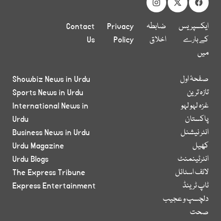
ایکسپریس
ضابطہ
Privacy
Contact
کے بارے
اخلاق
Policy
Us
میں
صفحۂ اول
Showbiz News in Urdu
تازہ ترین
Sports News in Urdu
غزہ لہو لہو
International News in
پاکستان
Urdu
انٹر نیشنل
Business News in Urdu
کھیل
Urdu Magazine
انٹرٹینمنٹ
Urdu Blogs
لائف اسٹائل
The Express Tribune
ٹاپ ٹرینڈ
Express Entertainment
دلچسپ و عجیب
صحت