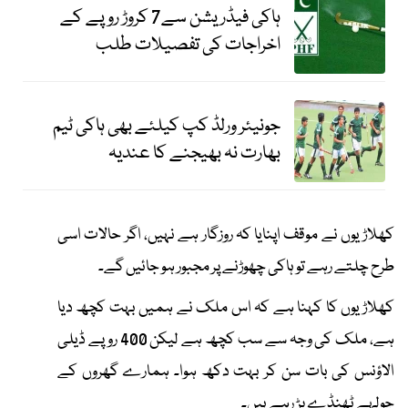
ہاکی فیڈریشن سے7 کروڑ روپے کے
اخراجات کی تفصیلات طلب
جونیئر ورلڈ کپ کیلئے بھی ہاکی ٹیم
بھارت نہ بھیجنے کا عندیہ
کھلاڑیوں نے موقف اپنایا کہ روزگار ہے نہیں، اگر حالات اسی
طرح چلتے رہے تو ہاکی چھوڑنے پر مجبور ہو جائیں گے۔
کھلاڑیوں کا کہنا ہے کہ اس ملک نے ہمیں بہت کچھ دیا
ہے، ملک کی وجہ سے سب کچھ ہے لیکن 400 روپے ڈیلی
الاؤنس کی بات سن کر بہت دکھ ہوا۔ ہمارے گھروں کے
چولہے ٹھنڈے پڑ رہے ہیں۔