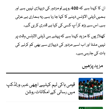
ان کا کہنا ہے کہ 400 روپے تو مزدور کی دیہاڑی نہیں ہے اور
ہمیں ڈیلی الاؤنس دینے کا کہا جا رہا ہے، یہ ہماری بے عزتی
ہے، اس سے بڑھ کر آپ کسی کی کیا بے قدری کریں گے۔
کھلاڑیوں کا مزید کہنا ہے کہ پہلے ہی ڈیلی الاؤنس وقت پر
نہیں ملتا اور اب اسے مزدور کی دیہاڑی سے بھی کم کرنے کی
بات کی جارہی ہے۔
مزید پڑھیں
قومی ہاکی ٹیم کیلیے اچھی خبر، ورلڈکپ
میں رسائی کے امکانات روشن