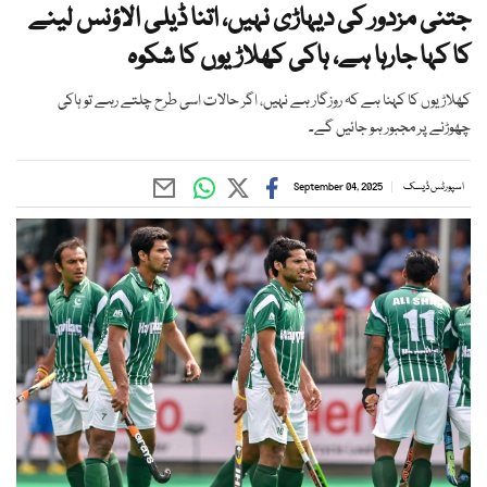
جتنی مزدور کی دیہاڑی نہیں، اتنا ڈیلی الاؤنس لینے
کا کہا جارہا ہے، ہاکی کھلاڑیوں کا شکوہ
کھلاڑیوں کا کہنا ہے کہ روزگار ہے نہیں، اگر حالات اسی طرح چلتے رہے تو ہاکی
چھوڑنے پر مجبور ہو جائیں گے۔
اسپورٹس ڈیسک
September 04, 2025