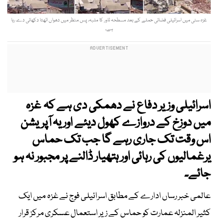
غزہ سٹی میں اسرائیلی فضائی حملے کے بعد مسطحہ ٹاور کا ملبہ، پس منظر میں دھواں اٹھتا دکھائی دے رہا
ہے۔
اسرائیلی وزیر دفاع نے دھمکی دی ہے کہ غزہ
میں دوزخ کے دروازے کھول دیئے اور یہ آپریشن
اس وقت تک جاری رہے گا جب تک حماس
یرغمالیوں کی رہائی اور ہتھیار ڈالنے پر مجبور نہ ہو
جائے۔
عالمی خبر رساں ادارے کے مطابق اسرائیلی فوج نے غزہ میں ایک
کثیر المنزلہ عمارت کو حماس کے زیر استعمال عسکری مرکز قرار