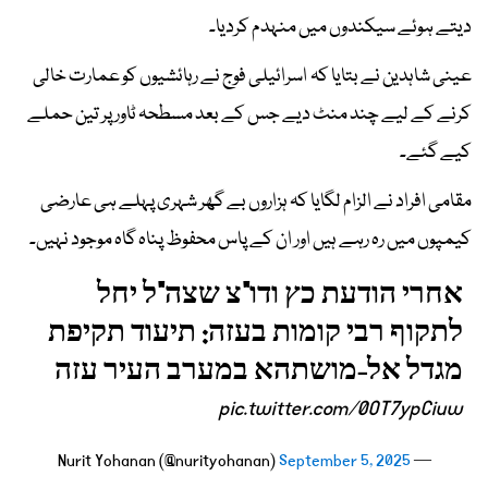
دیتے ہوئے سیکندوں میں منہدم کردیا۔
عینی شاہدین نے بتایا کہ اسرائیلی فوج نے رہائشیوں کو عمارت خالی
کرنے کے لیے چند منٹ دیے جس کے بعد مسطحہ ٹاور پر تین حملے
کیے گئے۔
مقامی افراد نے الزام لگایا کہ ہزاروں بے گھر شہری پہلے ہی عارضی
کیمپوں میں رہ رہے ہیں اور ان کے پاس محفوظ پناہ گاہ موجود نہیں۔
אחרי הודעת כץ ודו"צ שצה"ל יחל
לתקוף רבי קומות בעזה: תיעוד תקיפת
מגדל אל-מושתהא במערב העיר עזה
pic.twitter.com/0OT7ypCiuw
September 5, 2025
— Nurit Yohanan (@nurityohanan)