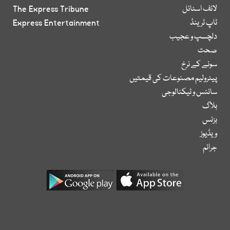
لائف اسٹائل
The Express Tribune
ٹاپ ٹرینڈ
Express Entertainment
دلچسپ و عجیب
صحت
سونے کے نرخ
پیٹرولیم مصنوعات کی قیمتیں
سائنس و ٹیکنالوجی
بلاگ
بزنس
ویڈیوز
جرائم