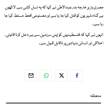
مصری وزیرِ خارجہ بدر عبدالاطی نے کہا کہ یہ نسل کشی ہے، لاکھوں
بے گناہ شہریوں کو قتل کیا جا رہا ہے اور مصنوعی قحط مسلط کیا جا
رہا ہے۔
انہوں نے کہا کہ فلسطینیوں کو اپنی سرزمین سے بے دخل کرنا قانونی،
اخلاقی اور انسانی بنیادوں پر ناقابلِ قبول ہے۔
متعلقہ