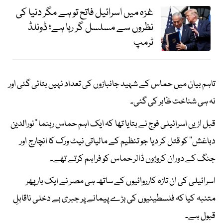
غزہ میں اسرائیل فاتح تو ہے مگر دنیا کی
نظروں سے مسلسل گر رہا ہے؛ ڈونلڈ
ٹرمپ
تاہم بیان میں حماس کے شہید جانبازوں کی تعداد نہیں بتائی گئی اور
نہ ہی شناخت ظاہر کی گئی۔
قبل ازیں اسرائیلی فوج نے بتایا تھا کہ ایک اہم حماس رہنما ’’نورالدین
دباغش‘‘ کو قتل کر دیا جو تنظیم کے مالیاتی نیٹ ورک کا انچارج اور
جنگ کے دوران کروڑوں ڈالر حماس کو فراہم کرتے تھے۔
اسرائیلی کی ان تازہ کارروائیوں کے ساتھ ہی مصر نے ایک بار پھر
متنبہ کیا کہ فلسطینیوں کی بڑے پیمانے پر جبری بے دخلی ناقابلِ
قبول ہے۔