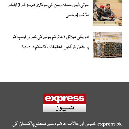
حوثی ڈرون حملہ، یمن کی سرکاری فورسز کے 3 اہلکار
ہلاک، 4 زخمی
امریکی میزائل ذخائر کم ہونے کی خبریں ٹرمپ کو
پریشان کر گئیں، تحقیقات کا حکم دے دیا
express.pk
خبروں اور حالات حاضرہ سے متعلق پاکستان کی