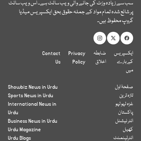
سب سے زیادہ وزٹ کی جانے والی ویب سائٹ ہے۔ اس ویب سائٹ
پر شائع شدہ تمام مواد کے جملہ حقوق بحق ایکسپریس میڈیا
گروپ محفوظ ہیں۔
ایکسپریس
ضابطہ
Privacy
Contact
کے بارے
اخلاق
Policy
Us
میں
صفحۂ اول
Showbiz News in Urdu
تازہ ترین
Sports News in Urdu
غزہ لہو لہو
International News in
پاکستان
Urdu
انٹر نیشنل
Business News in Urdu
کھیل
Urdu Magazine
انٹرٹینمنٹ
Urdu Blogs