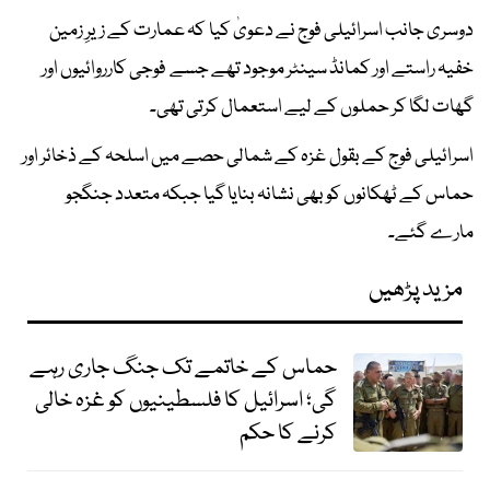
دوسری جانب اسرائیلی فوج نے دعویٰ کیا کہ عمارت کے زیرِ زمین
خفیہ راستے اور کمانڈ سینٹر موجود تھے جسے فوجی کارروائیوں اور
گھات لگا کر حملوں کے لیے استعمال کرتی تھی۔
اسرائیلی فوج کے بقول غزہ کے شمالی حصے میں اسلحہ کے ذخائر اور
حماس کے ٹھکانوں کو بھی نشانہ بنایا گیا جبکہ متعدد جنگجو
مارے گئے۔
مزید پڑھیں
حماس کے خاتمے تک جنگ جاری رہے
گی؛ اسرائیل کا فلسطینیوں کو غزہ خالی
کرنے کا حکم