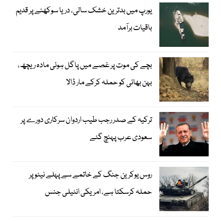
یورپ میں بدترین خشک سالی، دریا سوکھنے پر قدیم
باقیات برآمد
بچے کی موت پر غصے میں پاگل ہوئی مادہ ریچھ،
بہن بھائی کو حملہ کرکے مار ڈالا
ترکیہ کے صدر رجب طیب اردوان سرکاری دورے پر
سعودی عرب پہنچ گئے
روس یوکرین جنگ کے خاتمے سے پہلے نیٹو پر
حملہ کرسکتا ہے، امریکی انٹیلی جنس