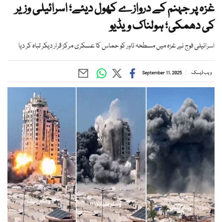
غزہ پر جہنم کے دروازے کھول دیئے؛ اسرائیلی وزیر
کی دھمکی؛ ہولناک ویڈیو
اسرائیلی فوج نے غزہ میں مسطحہ ٹاور کو حماس کا عسکری مرکز قرار دیکر تباہ کر دیا
ویب ڈیسک
September 11, 2025